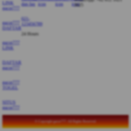
Back to top
gacor777
butuh
unduh aplikasi
we accept
bantuan?
gacor777
hubungi
kami
gacor777
SLOT
Direktorat Jenderal
hubungi
ikuti kami di
gacor777
Perlindungan Konsumen dan
kami
media sosial
LOGIN
Tertib Niaga
Kementerian Perdagangan RI
bantuan
WhatsApp: +62 812 1021
LINK
dan faq
3625
gacor777
021-
gacor777
123456789
DAFTAR
24 Hours
gacor777
LINK