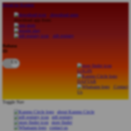
lewati ke Konten
download apps
download app from:
gift registry
Bahasa
ID
LOGIN
DAFTAR
Contact
Us
Toggle Nav
about Kanmo Circle
gift registry
store finder
contact us