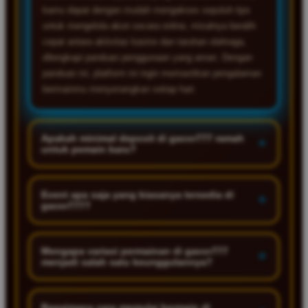
kamu dapat dengan mudah mengakses sepuluh tips
untuk mengelola akun secara online, misalnya beralih
cepat antara aktivitas kasino dan taruhan olahraga,
dilengkapi panduan penggunaan yang aman. Dengan
panduan ini, platform ini ingin memastikan pengalaman
bermainmu menyenangkan setiap hari.
Apakah minimal deposit di gacor777 ramah
+
untuk pemain baru?
Setelah kamu mendaftar sebagai anggota baru, kamu
bisa menggunakan platform ini secara efektif. Misalnya,
Event apa saja yang biasanya tersedia di
+
gacor777?
kamu bisa browsing berbagai macam permainan seperti
kasino, slots, bola, atau bingo. Untuk mendapatkan
Setelah register sebagai anggota baru, kamu bisa
pengalaman bermain yang lebih optimal, coba
menggunakan tips untuk menavigasi beragam
Mengapa variasi permainan di gacor777
perhatikan tips dan strategi yang tersedia. Platform ini
+
menjadi salah satu keunggulannya?
permainan yang tersedia, contohnya dengan memilih
juga menyediakan panduan untuk mengelola akunmu
game slot yang menawarkan poin tinggi atau mencoba
dengan baik. Bagi pemain baru, kamu dapat mengikuti
Setelah mendaftar sebagai anggota, Anda dapat
permainan meja baru untuk mengoptimalkan
sepuluh cara praktis untuk mengoptimalkan
menggunakan berbagai tips untuk memaksimalkan
Bagaimana cara memulai bermain di