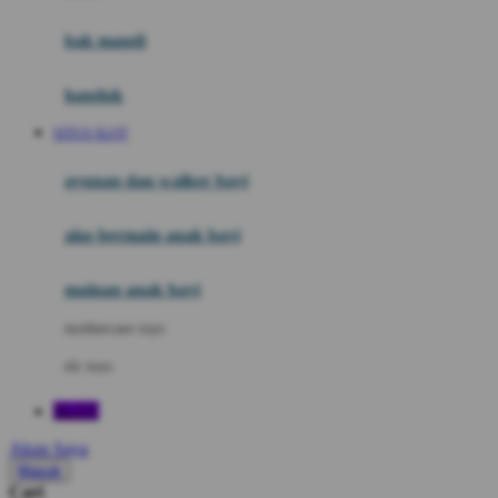
Mini Monkey
Moby
bak mandi
Momami
handuk
Mothercare
SITUS SLOT
Mustela
ayunan dan walker bayi
My Buddy Tag
My K
alas bermain anak bayi
N
mainan anak bayi
Naif
mothercare toys
Nike
elc toys
Nordic Natural
SLOT
Nuby
Akun Saya
Nuna
Masuk
Cari