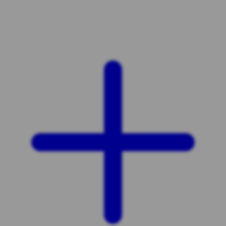
X
Xootz
Y
Yamatoya
Z
Zaxy
Zoggs
0-9
4Moms
59S