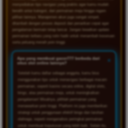
menyediakan tips navigasi yang praktis agar kamu mudah
beralih antar kategori, dari permainan meja hingga ragam
pilihan lainnya. Manajemen akun juga sangat simpel,
ditambah dengan proses deposit dan penarikan cepat agar
pengalaman bermain tetap lancar. Jangan lewatkan update
permainan terbaru yang rutin hadir untuk menambah keseruan
serta peluang meraih poin tinggi.
Apa yang membuat gacor777 berbeda dari
+
situs slot online lainnya?
Setelah kamu daftar sebagai anggota, kamu bisa
menggunakan tips untuk menavigasi berbagai macam
permainan, seperti kasino secara online, digital slots,
bingo, atau permainan meja, untuk meningkatkan
pengalaman! Misalnya, pilihlah permainan yang
menawarkan poin tinggi. Platform ini juga memberikan
strategi untuk penggunaan efektif bingo dan taruhan
olahraga, seperti menganalisis peringkat permainan
untuk membuat keputusan yang lebih baik. Selain itu,