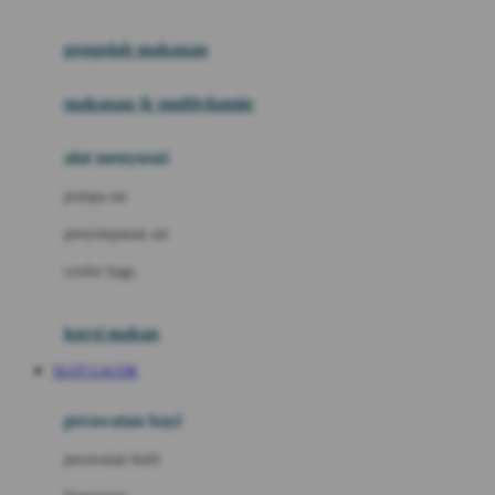
Joie
pengolah makanan
Joolz
Jujube
makanan & multivitamin
K
alat menyusui
Kiddycuts
pompa asi
Kumon
penyimpanan asi
L
cooler bags
Leapfrog
kursi makan
Leclerc
SLOT GACOR
Lee Vierra
Lillebaby
perawatan bayi
Little Bird Told Me
perawatan kulit
Little Miss Janis