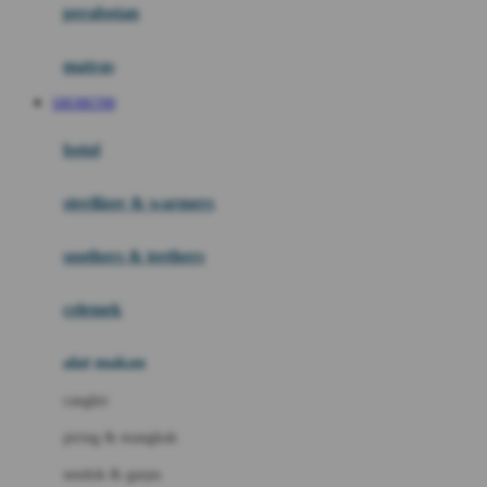
perabotan
Happy Tummy
Hauck
matras
Havaianas
SBOBET88
Hegen
botol
Hot Wheels
sterilizer & warmers
Hybrid
soothers & teethers
I
Inlacta DHA
celemek
Interlac
alat makan
Ivenet
cangkir
J
piring & mangkuk
Jack N Jill
sendok & garpu