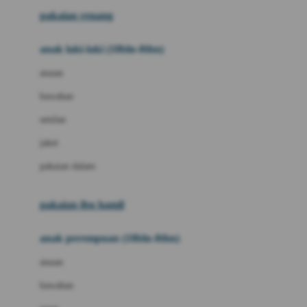
Buggygear
pakaian renang
Bumkins
anak laki-laki (18bln-8thn)
C
atasan
Cetaphil
bawahan
Chicco
setelan
Childlife
jaket
Clevamama
pakaian dalam
Cocolatte
Cottonseeds
pakaian ibu hamil
Cozy N Safe
anak perempuan (18bln-8thn)
Crane
atasan
Cybex
bawahan
D