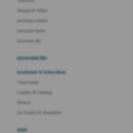
Sunscreen
London Taxi
Shampo & Sabun
Love To Dream
perawatan rambut
perawatan mulut
M
perawatan diri
Magformers
Mama's Choice
perawatan ibu
Mamas&Papas
kesehatan & kebersihan
Mamaway
Tissue basah
Maxi Cosi
Laundry & Cleaning
Megabloks
Medical
Micro
Air Purifier & Humidifier
MiDeer
Mimi & Lula
potty