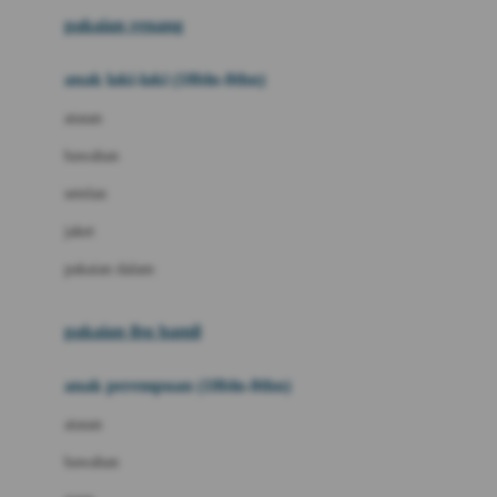
Buggygear
pakaian renang
Bumkins
anak laki-laki (18bln-8thn)
C
atasan
Cetaphil
bawahan
Chicco
setelan
Childlife
jaket
Clevamama
pakaian dalam
Cocolatte
Cottonseeds
pakaian ibu hamil
Cozy N Safe
anak perempuan (18bln-8thn)
Crane
atasan
Cybex
bawahan
D