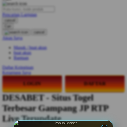
O
Pencarian Lanjutan
Oh Ma Grain
cancel
Okiedog
Cari
cancel
P
Akun Saya
Masuk / buat akun
Peachy
buat akun
Phil & Ted's
Bantuan
Philips Avent
Daftar Keinginan
Keranjang Saya
Pigeon
LOGIN
DAFTAR
Playgro
DESABET - Situs Togel
Poled Global
Terbesar Gampang JP RTP
Ponycycle
Puma
Live Terupdate
Pureats