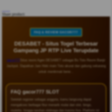
Share product:
FAQ & REVIEW GACOR777
DESABET - Situs Togel Terbesar
Gampang JP RTP Live Terupdate
gacor777
Situs resmi Agen DESABET sebagai Bo Toto Resmi Banjir
Jackpot. Dapatkan Jam Hoki main Toto akurat dan gabung sekarang
untuk menikmati bene...
FAQ gacor777 SLOT
Setelah register sebagai anggota, kamu langsung dapat
mengakses berbagai fitur menarik mulai dari slot, bingo,
roulette, hingga taruhan olahraga dan kasino live. Platform ini