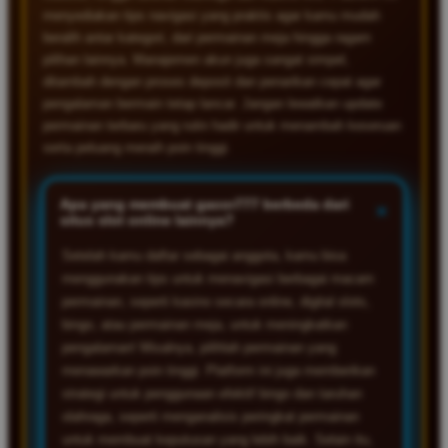
menyediakan tips navigasi yang praktis agar kamu mudah
beralih antar kategori, dari permainan meja hingga ragam
pilihan lainnya. Manajemen akun juga sangat simpel,
ditambah dengan proses deposit dan penarikan cepat agar
pengalaman bermain tetap lancar. Jangan lewatkan update
permainan terbaru yang rutin hadir untuk menambah keseruan
serta peluang meraih poin tinggi.
Apa yang membuat gacor777 berbeda dari
+
situs slot online lainnya?
Setelah kamu daftar sebagai anggota, kamu bisa
menggunakan tips untuk menavigasi berbagai macam
permainan, seperti kasino secara online, digital slots,
bingo, atau permainan meja, untuk meningkatkan
pengalaman! Misalnya, pilihlah permainan yang
menawarkan poin tinggi. Platform ini juga memberikan
strategi untuk penggunaan efektif bingo dan taruhan
olahraga, seperti menganalisis peringkat permainan
untuk membuat keputusan yang lebih baik. Selain itu,