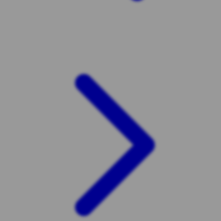
Twistshake
TY Toys
U
V
Veja
Vitaflow
Vtech
W
Waterland
Wellness