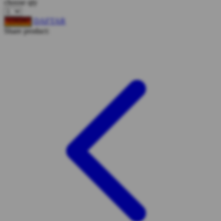
choose qty
Squishmallows
DAFTAR
LOGIN
Starbooks
Share product:
Stick-O
Stokke
Sudocrem
Sumimo
Sunnylife
Sun-Staches
Swimava
T
Tommee Tippee
Trunki
Tutti Bambini