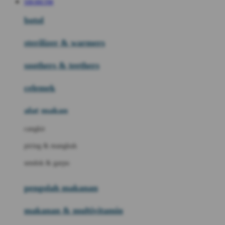
SBOBET88
botol
sterilizer & warmers
soothers & teethers
celemek
alat makan
cangkir
piring & mangkuk
sendok & garpu
pengolah makanan
makanan & multivitamin