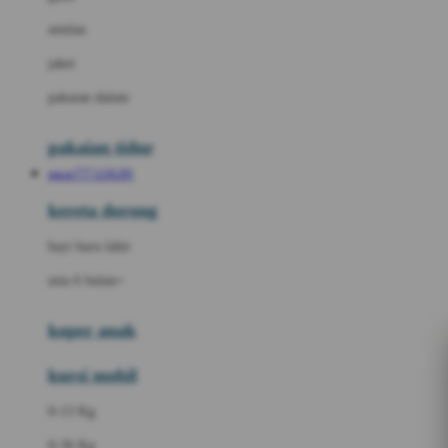
setelan
jaket
pakaian dalam
pakaian tidur
gacor777 LOGIN
kereta dorong
bayi baru lahir
usia 6 bulan+
koper anak
kursi mobil
0-13 Kg
0-36 Kg