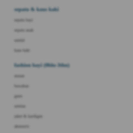
sepatu & kaus kaki
sepatu bayi
sepatu anak
sandal
kaus kaki
fashion bayi (0bln-3thn)
atasan
bawahan
gaun
setelan
jaket & kardigan
aksesoris