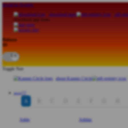
lewati ke Konten
download apps
gift reg
download app from:
Bahasa
ID
Toggle Nav
about Kanmo Circle
gacor777
A
B
C
D
E
F
G
H
Addo
Adidas