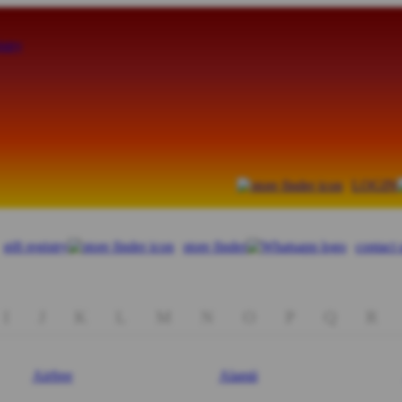
istry
LOGIN
gift registry
store finder
contact 
I
J
K
L
M
N
O
P
Q
R
Airfree
Alamii