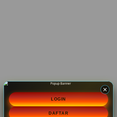
LOGIN
DAFTAR