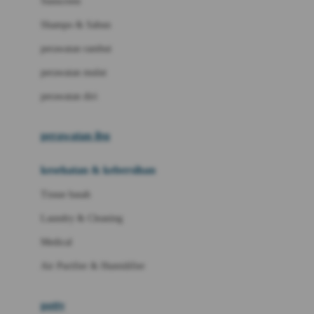
Sunscreen
London Taxi
Shampo & Sabun
Love To Dream
perawatan rambut
perawatan mulut
M
perawatan diri
Magformers
Mama's Choice
perawatan ibu
Mamas&Papas
kesehatan & kebersihan
Mamaway
Tissue basah
Maxi Cosi
Laundry & Cleaning
Megabloks
Medical
Micro
Air Purifier & Humidifier
MiDeer
Mimi & Lula
potty