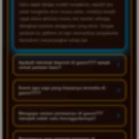
kamu dapat dengan mudah mengakses sepuluh tips
untuk mengelola akun secara online, misalnya beralih
cepat antara aktivitas kasino dan taruhan olahraga,
dilengkapi panduan penggunaan yang aman. Dengan
panduan ini, platform ini ingin memastikan pengalaman
bermainmu menyenangkan setiap hari.
Apakah minimal deposit di gacor777 ramah
+
untuk pemain baru?
Setelah kamu mendaftar sebagai anggota baru, kamu
bisa menggunakan platform ini secara efektif. Misalnya,
Event apa saja yang biasanya tersedia di
+
gacor777?
kamu bisa browsing berbagai macam permainan seperti
kasino, slots, bola, atau bingo. Untuk mendapatkan
Setelah register sebagai anggota baru, kamu bisa
pengalaman bermain yang lebih optimal, coba
menggunakan tips untuk menavigasi beragam
Mengapa variasi permainan di gacor777
perhatikan tips dan strategi yang tersedia. Platform ini
+
menjadi salah satu keunggulannya?
permainan yang tersedia, contohnya dengan memilih
juga menyediakan panduan untuk mengelola akunmu
game slot yang menawarkan poin tinggi atau mencoba
dengan baik. Bagi pemain baru, kamu dapat mengikuti
Setelah mendaftar sebagai anggota, Anda dapat
permainan meja baru untuk mengoptimalkan
sepuluh cara praktis untuk mengoptimalkan
menggunakan berbagai tips untuk memaksimalkan
Bagaimana cara memulai bermain di