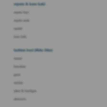
Beauty Barn
sepatu & kaus kaki
Bio Oil
sepatu bayi
Biolane
sepatu anak
Bite Fighters
sandal
Bizzi Growin
kaus kaki
Blackmores
fashion bayi (0bln-3thn)
Blooming Marvellous
atasan
Bonnels
bawahan
Bravado
gaun
Bruder
setelan
Brush Baby
jaket & kardigan
Buds Organics
aksesoris
Bugaboo