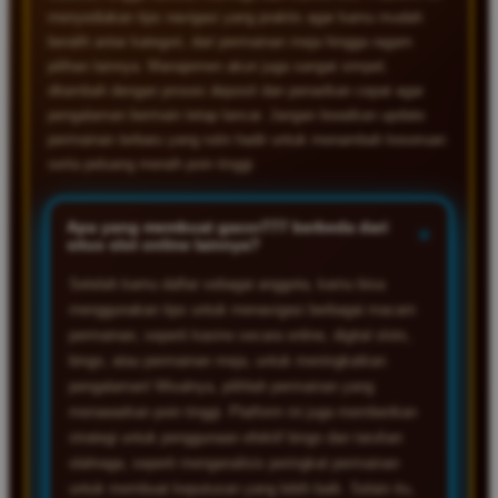
menyediakan tips navigasi yang praktis agar kamu mudah
beralih antar kategori, dari permainan meja hingga ragam
pilihan lainnya. Manajemen akun juga sangat simpel,
ditambah dengan proses deposit dan penarikan cepat agar
pengalaman bermain tetap lancar. Jangan lewatkan update
permainan terbaru yang rutin hadir untuk menambah keseruan
serta peluang meraih poin tinggi.
Apa yang membuat gacor777 berbeda dari
+
situs slot online lainnya?
Setelah kamu daftar sebagai anggota, kamu bisa
menggunakan tips untuk menavigasi berbagai macam
permainan, seperti kasino secara online, digital slots,
bingo, atau permainan meja, untuk meningkatkan
pengalaman! Misalnya, pilihlah permainan yang
menawarkan poin tinggi. Platform ini juga memberikan
strategi untuk penggunaan efektif bingo dan taruhan
olahraga, seperti menganalisis peringkat permainan
untuk membuat keputusan yang lebih baik. Selain itu,