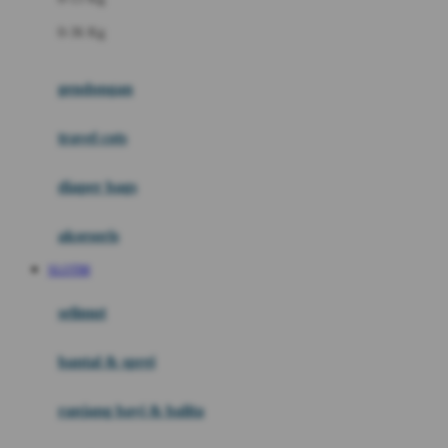
Felt So Sweet
0-36 Kg
Fisher Price
Flipper
gendongan
Friends Of Sally
travel cots
G
diaper bags
Gb
Geko
aksesoris
Graco
SLOT88
Gund
selimut
H
bantal & sprei
Habbie
Haenim
ranjang bayi & balita
Happy Horse