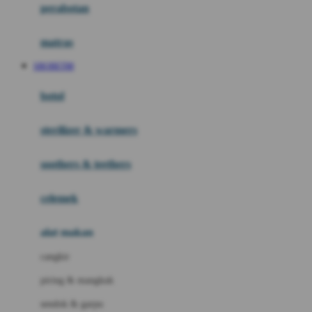
perabotan
Happy Tummy
Hauck
matras
Havaianas
SBOBET88
Hegen
botol
Hot Wheels
sterilizer & warmers
Hybrid
soothers & teethers
I
Inlacta DHA
celemek
Interlac
alat makan
Ivenet
cangkir
J
piring & mangkuk
Jack N Jill
sendok & garpu