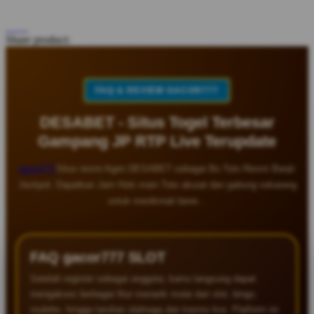
Share product:
FAQ & REVIEW GACOR777
DESABET - Situs Togel Terbesar
Gampang JP RTP Live Terupdate
gacor777
Situs resmi Agen DESABET sebagai Bo Toto Resmi Banjir
Jackpot. Dapatkan Jam Hoki main Toto akurat dan gabung sekarang
untuk menikmati bene...
FAQ gacor777 SLOT
Setelah register sebagai anggota, kamu langsung dapat
mengakses berbagai fitur menarik mulai dari slot, bingo,
roulette, hingga taruhan olahraga dan kasino live. Platform ini