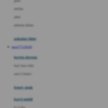
gaun
Dae Organics
setelan
Docare
jaket
Doona
pakaian dalam
Down To Earth
Drew
pakaian tidur
Dr. Brown's
gacor777 LOGIN
E
kereta dorong
ELC
bayi baru lahir
Ergobaby
usia 6 bulan+
Expert Care
koper anak
Ezyroller
kursi mobil
F
0-13 Kg