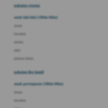
Buggygear
pakaian renang
Bumkins
anak laki-laki (18bln-8thn)
C
atasan
Cetaphil
bawahan
Chicco
setelan
Childlife
jaket
Clevamama
pakaian dalam
Cocolatte
Cottonseeds
pakaian ibu hamil
Cozy N Safe
anak perempuan (18bln-8thn)
Crane
atasan
Cybex
bawahan
D