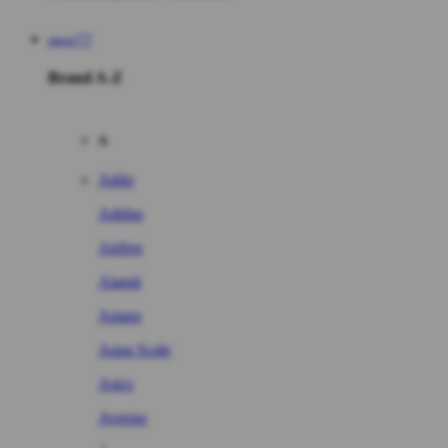
gacor777
Brand A-Z
A
Addo
Adidas
Airfree
Alamii
Amara
Aqua Scale
Asics
Aveeno