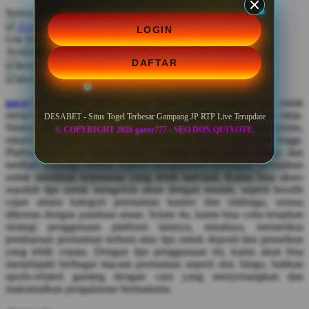
Serendah
Rp 10.000
Q
Earn
1.000.000
-
100.000.000
Bonus
LOGIN
Use Installment Options from
.
Laarn more
QV Baby
Available for :
DAFTAR
home delivery
store pickup
R
gacor777
Setelah daftar akun, kamu bisa gunakan tips untuk
Real Shades
menjelajah berbagai permainan kasino, contohnya slot dan meja.
DESABET - Situs Togel Terbesar Gampang JP RTP Live Terupdate
Strategi ini bisa membantu meningkatkan pengalaman bermainmu,
Red Castle
© COPYRIGHT 2026 gacor777 - SEO DON QUIXOTE.
misalnya dengan memilih permainan yang menawarkan poin tinggi.
Platform ini juga menyediakan strategi untuk usage bingo dan
Ribbon Madness
taruhan olahraga efektif, seperti menganalisis peringkat permainan
untuk membuat keputusan yang lebih hati-hati. Kamu bisa akses
S
sepuluh tips untuk mengelola akun dengan mudah, seperti beralih
cepat antara kategori permainan kasino dan olahraga, semua
Sebamed
dikemas dengan panduan aman. Selain itu, kamu bisa coba terapkan
strategi penggunaan platform lainnya, misalnya, memeriksa
Silver Cross
pembaruan permainan terbaru atau tips untuk deposit dan penarikan
yang lebih cepata. Dengan tips penggunaan ini, kamu akan bisa
Simply Idea
menjelajahi berbagai macam permainan seperti slot, bingo, bahkan
sports-related gaming dengan cara yang menyenangkan dan
Skip Hop
maksimalkan pengalaman bermainmu.
Spectra