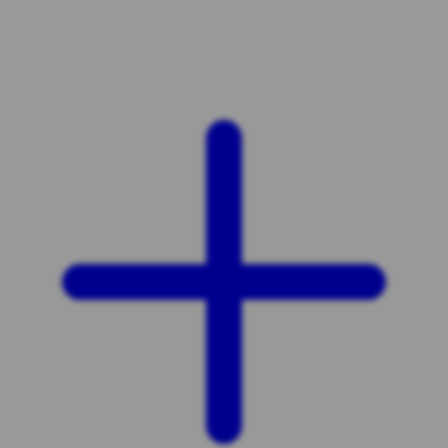
X
Xootz
Y
Yamatoya
Z
Zaxy
Zoggs
0-9
4Moms
59S