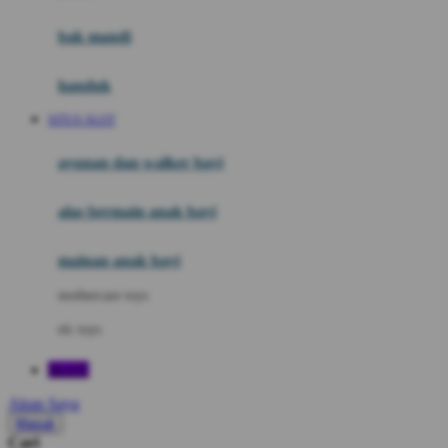
Mini Monkey
Moby
bak mandi
Momami
handuk
Mothercare
SITUS SLOT
Mustela
ayunan dan walker bayi
My Buddy Tag
My K
alas bermain anak bayi
N
mainan anak bayi
Naif
mothercare toys
Nike
elc toys
Nordic Natural
SLOT
Nuby
Akun Saya
Nuna
Masuk
Cari