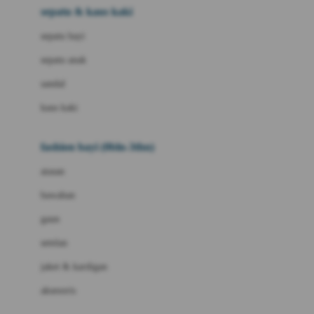
Beauty Barn
sepatu & kaus kaki
Bio Oil
sepatu bayi
Biolane
sepatu anak
Bite Fighters
sandal
Bizzi Growin
kaus kaki
Blackmores
fashion bayi (0bln-3thn)
Blooming Marvellous
atasan
Bonnels
bawahan
Bravado
gaun
Bruder
setelan
Brush Baby
jaket & kardigan
Buds Organics
aksesoris
Bugaboo