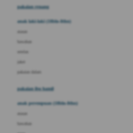
Buggygear
pakaian renang
Bumkins
anak laki-laki (18bln-8thn)
C
atasan
Cetaphil
bawahan
Chicco
setelan
Childlife
jaket
Clevamama
pakaian dalam
Cocolatte
Cottonseeds
pakaian ibu hamil
Cozy N Safe
anak perempuan (18bln-8thn)
Crane
atasan
Cybex
bawahan
D