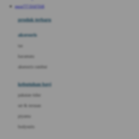
Awan
gacor777 DAFTAR
Azetabio
produk terbaru
B
aksesoris
Baabaasheepz
tas
Babiators
kacamata
Baby Dove
aksesoris rambut
Baby Jogger
Baby Rovega
kebutuhan bayi
Babybee
pakaian tidur
Banana Boat
set & terusan
Banz
piyama
Barbie
bodysuits
Beaba