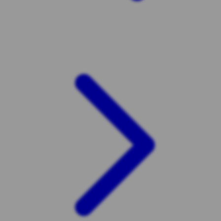
Twistshake
TY Toys
U
V
Veja
Vitaflow
Vtech
W
Waterland
Wellness