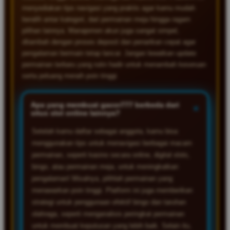
menyediakan tips navigasi yang praktis agar kamu mudah
beralih antar kategori, dari permainan meja hingga ragam
pilihan lainnya. Manajemen akun juga sangat simpel,
ditambah dengan proses deposit dan penarikan cepat agar
pengalaman bermain tetap lancar. Jangan lewatkan update
permainan terbaru yang rutin hadir untuk menambah keseruan
serta peluang meraih poin tinggi.
Apa yang membuat gacor777 berbeda dari
+
situs slot online lainnya?
Setelah kamu daftar sebagai anggota, kamu bisa
menggunakan tips untuk menavigasi berbagai macam
permainan, seperti kasino secara online, digital slots,
bingo, atau permainan meja, untuk meningkatkan
pengalaman! Misalnya, pilihlah permainan yang
menawarkan poin tinggi. Platform ini juga memberikan
strategi untuk penggunaan efektif bingo dan taruhan
olahraga, seperti menganalisis peringkat permainan
untuk membuat keputusan yang lebih baik. Selain itu,