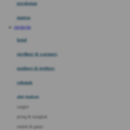
perabotan
Happy Tummy
Hauck
matras
Havaianas
SBOBET88
Hegen
botol
Hot Wheels
sterilizer & warmers
Hybrid
soothers & teethers
I
Inlacta DHA
celemek
Interlac
alat makan
Ivenet
cangkir
J
piring & mangkuk
Jack N Jill
sendok & garpu