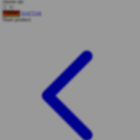
choose qty
Squishmallows
DAFTAR
LOGIN
Starbooks
Share product:
Stick-O
Stokke
Sudocrem
Sumimo
Sunnylife
Sun-Staches
Swimava
T
Tommee Tippee
Trunki
Tutti Bambini