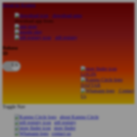
lewati ke Konten
download apps
download app from:
gift registry
Bahasa
ID
LOGIN
DAFTAR
Contact
Us
Toggle Nav
about Kanmo Circle
gift registry
store finder
contact us