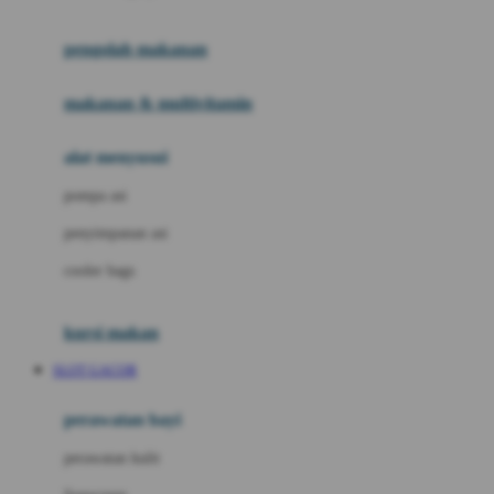
Joie
pengolah makanan
Joolz
Jujube
makanan & multivitamin
K
alat menyusui
Kiddycuts
pompa asi
Kumon
penyimpanan asi
L
cooler bags
Leapfrog
kursi makan
Leclerc
SLOT GACOR
Lee Vierra
Lillebaby
perawatan bayi
Little Bird Told Me
perawatan kulit
Little Miss Janis