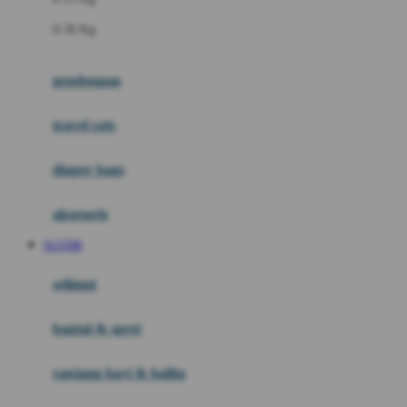
Felt So Sweet
0-36 Kg
Fisher Price
Flipper
gendongan
Friends Of Sally
travel cots
G
diaper bags
Gb
Geko
aksesoris
Graco
SLOT88
Gund
selimut
H
bantal & sprei
Habbie
Haenim
ranjang bayi & balita
Happy Horse