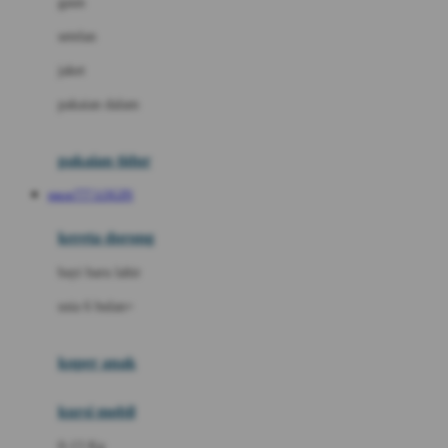
gaun
Dae Organics
setelan
Docare
jaket
Doona
pakaian dalam
Down To Earth
Drew
pakaian tidur
Dr. Brown's
gacor777 LOGIN
E
kereta dorong
ELC
bayi baru lahir
Ergobaby
usia 6 bulan+
Expert Care
koper anak
Ezyroller
kursi mobil
F
0-13 Kg