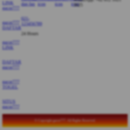
Back to top
gacor777
butuh
unduh aplikasi
we accept
bantuan?
gacor777
hubungi
kami
gacor777
SLOT
Direktorat Jenderal
hubungi
ikuti kami di
gacor777
Perlindungan Konsumen dan
kami
media sosial
LOGIN
Tertib Niaga
Kementerian Perdagangan RI
bantuan
WhatsApp: +62 812 1021
LINK
dan faq
3625
gacor777
021-
gacor777
123456789
DAFTAR
24 Hours
gacor777
LINK