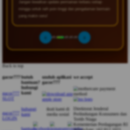
keputusan yang lebih bijak dalam bertaruh. Pengguna
dapat dengan mudah mengakses sepuluh tips untuk
mengelola akun mereka, seperti cara beralih cepat
antara kategori casino dan olahraga lewat aplikasi,
serta panduan tentang keamanan saat bermain. Ada
pula tips untuk deposit, penghasilan poin, atau
withdraw yang lebih efisien, serta update permainan
terbaru yang bisa dicoba secara gratis. Dengan tips
penggunaan yang tersedia, platform ini bertujuan
menjadikan pengalaman dalam menjelajahi berbagai
macam permainan seperti slot, bingo, dan taruhan
olahraga menjadi lebih mudah dan menyenangkan bagi
setiap penggunannya.
‹
›