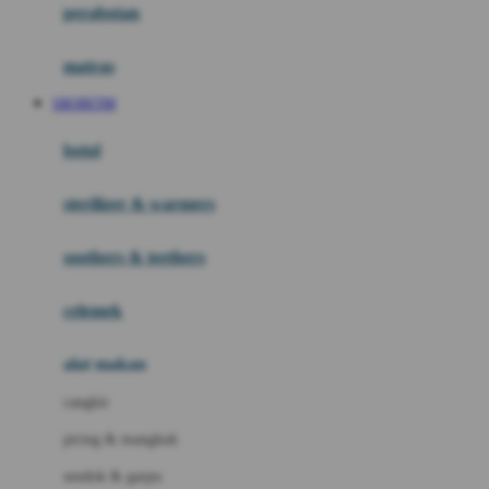
perabotan
Happy Tummy
Hauck
matras
Havaianas
SBOBET88
Hegen
botol
Hot Wheels
sterilizer & warmers
Hybrid
soothers & teethers
I
Inlacta DHA
celemek
Interlac
alat makan
Ivenet
cangkir
J
piring & mangkuk
Jack N Jill
sendok & garpu