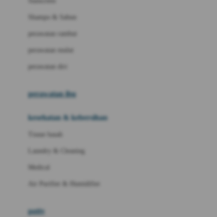
Sunscreen
London Taxi
Shampo & Sabun
Love To Dream
perawatan rambut
perawatan mulut
M
perawatan diri
Magformers
Mama's Choice
perawatan ibu
Mamas&Papas
kesehatan & kebersihan
Mamaway
Tissue basah
Maxi Cosi
Laundry & Cleaning
Megabloks
Medical
Micro
Air Purifier & Humidifier
MiDeer
Mimi & Lula
potty