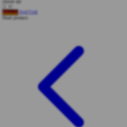
choose qty
Squishmallows
DAFTAR
LOGIN
Starbooks
Share product:
Stick-O
Stokke
Sudocrem
Sumimo
Sunnylife
Sun-Staches
Swimava
T
Tommee Tippee
Trunki
Tutti Bambini