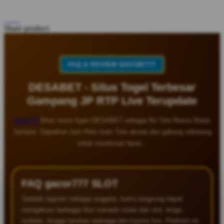
Share product:
FAQ & REVIEW GACOR777
DESABET - Situs Togel Terbesar
Gampang JP RTP Live Terupdate
gacor777
Situs resmi Agen DESABET sebagai Bo Toto Resmi Banjir
Jackpot. Dapatkan Jam Hoki main Toto akurat dan gabung sekarang
untuk menikmati bene...
FAQ gacor777 SLOT
Setelah register sebagai anggota, kamu langsung dapat
mengakses berbagai fitur menarik mulai dari slot, bingo,
roulette, hingga taruhan olahraga dan kasino live. Platform ini