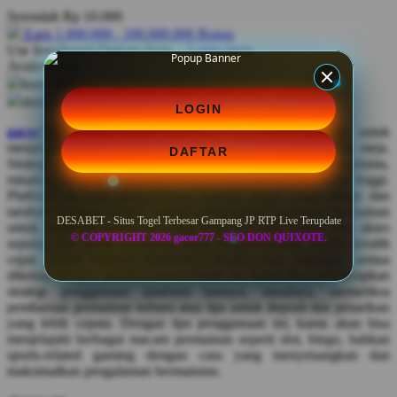
Serendah
Rp 10.000
Q
Earn
1.000.000
-
100.000.000
Bonus
Use Installment Options from
.
Laarn more
QV Baby
Available for :
home delivery
store pickup
R
LOGIN
gacor777
Setelah daftar akun, kamu bisa gunakan tips untuk
Real Shades
menjelajah berbagai permainan kasino, contohnya slot dan meja.
DAFTAR
Strategi ini bisa membantu meningkatkan pengalaman bermainmu,
Red Castle
misalnya dengan memilih permainan yang menawarkan poin tinggi.
Platform ini juga menyediakan strategi untuk usage bingo dan
Ribbon Madness
taruhan olahraga efektif, seperti menganalisis peringkat permainan
DESABET - Situs Togel Terbesar Gampang JP RTP Live Terupdate
untuk membuat keputusan yang lebih hati-hati. Kamu bisa akses
S
© COPYRIGHT 2026 gacor777 - SEO DON QUIXOTE.
sepuluh tips untuk mengelola akun dengan mudah, seperti beralih
cepat antara kategori permainan kasino dan olahraga, semua
Sebamed
dikemas dengan panduan aman. Selain itu, kamu bisa coba terapkan
strategi penggunaan platform lainnya, misalnya, memeriksa
Silver Cross
pembaruan permainan terbaru atau tips untuk deposit dan penarikan
yang lebih cepata. Dengan tips penggunaan ini, kamu akan bisa
Simply Idea
menjelajahi berbagai macam permainan seperti slot, bingo, bahkan
sports-related gaming dengan cara yang menyenangkan dan
Skip Hop
maksimalkan pengalaman bermainmu.
Spectra