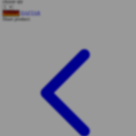
choose qty
Squishmallows
DAFTAR
LOGIN
Starbooks
Share product:
Stick-O
Stokke
Sudocrem
Sumimo
Sunnylife
Sun-Staches
Swimava
T
Tommee Tippee
Trunki
Tutti Bambini