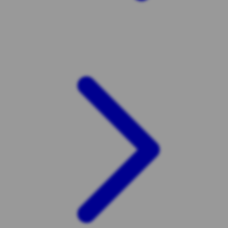
Twistshake
TY Toys
U
V
Veja
Vitaflow
Vtech
W
Waterland
Wellness