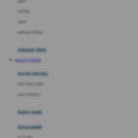
gaun
Dae Organics
setelan
Docare
jaket
Doona
pakaian dalam
Down To Earth
Drew
pakaian tidur
Dr. Brown's
gacor777 LOGIN
E
kereta dorong
ELC
bayi baru lahir
Ergobaby
usia 6 bulan+
Expert Care
koper anak
Ezyroller
kursi mobil
F
0-13 Kg