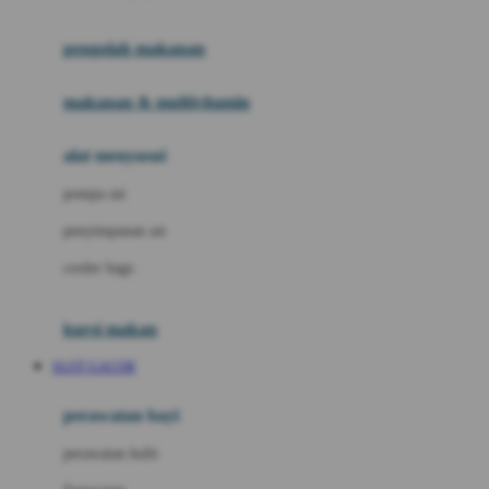
Joie
pengolah makanan
Joolz
Jujube
makanan & multivitamin
K
alat menyusui
Kiddycuts
pompa asi
Kumon
penyimpanan asi
L
cooler bags
Leapfrog
kursi makan
Leclerc
SLOT GACOR
Lee Vierra
Lillebaby
perawatan bayi
Little Bird Told Me
perawatan kulit
Little Miss Janis