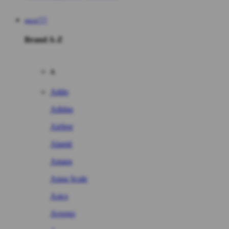
gacor777
Brand A-Z
A
Addo
Adidas
Airfree
Alamii
Amara
Aqua Scale
Asics
Aveeno