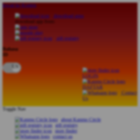
lewati ke Konten
download apps
download app from:
gift registry
Bahasa
ID
LOGIN
DAFTAR
Contact
Us
Toggle Nav
about Kanmo Circle
gift registry
store finder
contact us