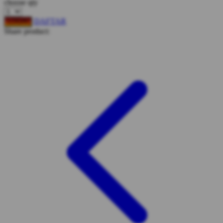
choose qty
Squishmallows
DAFTAR
LOGIN
Starbooks
Share product:
Stick-O
Stokke
Sudocrem
Sumimo
Sunnylife
Sun-Staches
Swimava
T
Tommee Tippee
Trunki
Tutti Bambini