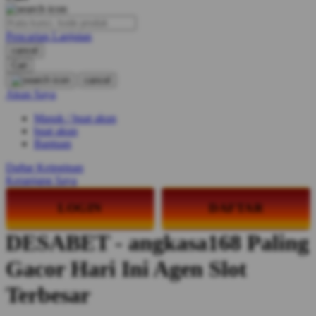
O
Pencarian Lanjutan
Oh Ma Grain
cancel
Okiedog
Cari
cancel
P
Akun Saya
Masuk / buat akun
Peachy
buat akun
Phil & Ted's
Bantuan
Philips Avent
Daftar Keinginan
Keranjang Saya
Pigeon
LOGIN
DAFTAR
Playgro
DESABET - angkasa168 Paling
Poled Global
Gacor Hari Ini Agen Slot
Ponycycle
Puma
Terbesar
Pureats