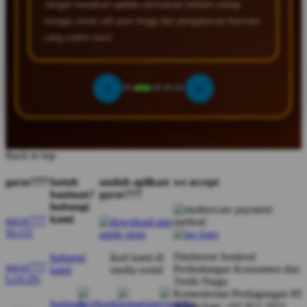
keputusan yang lebih bijak dalam bertaruh. Pengguna
dapat dengan mudah mengakses sepuluh tips untuk
mengelola akun mereka, seperti cara beralih cepat
antara kategori casino dan olahraga lewat aplikasi,
serta panduan tentang keamanan saat bermain. Ada
pula tips untuk deposit, penghasilan poin, atau
withdraw yang lebih efisien, serta update permainan
terbaru yang bisa dicoba secara gratis. Dengan tips
penggunaan yang tersedia, platform ini bertujuan
menjadikan pengalaman dalam menjelajahi berbagai
macam permainan seperti slot, bingo, dan taruhan
olahraga menjadi lebih mudah dan menyenangkan bagi
setiap penggunannya.
‹
›