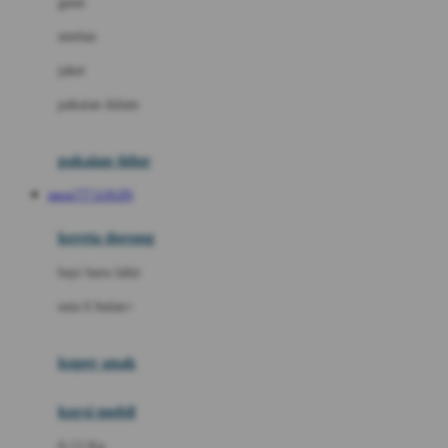
gaun
Dae Organics
setelan
Docare
jaket
Doona
pakaian dalam
Down To Earth
Drew
pakaian tidur
Dr. Brown's
gacor777 LOGIN
E
kereta dorong
ELC
bayi baru lahir
Ergobaby
usia 6 bulan+
Expert Care
koper anak
Ezyroller
kursi mobil
F
0-13 Kg