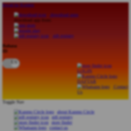
lewati ke Konten
download apps
download app from:
gift registry
Bahasa
ID
LOGIN
DAFTAR
Contact
Us
Toggle Nav
about Kanmo Circle
gift registry
store finder
contact us