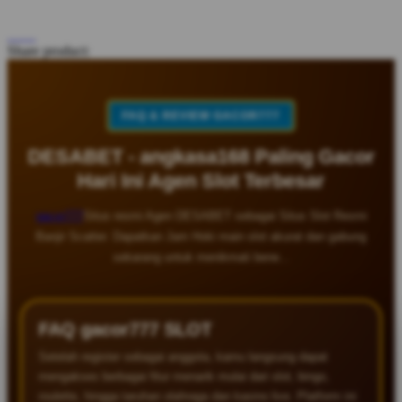
Share product:
FAQ & REVIEW GACOR777
DESABET - angkasa168 Paling Gacor
Hari Ini Agen Slot Terbesar
gacor777
Situs resmi Agen DESABET sebagai Situs Slot Resmi
Banjir Scatter. Dapatkan Jam Hoki main slot akurat dan gabung
sekarang untuk menikmati bene...
FAQ gacor777 SLOT
Setelah register sebagai anggota, kamu langsung dapat
mengakses berbagai fitur menarik mulai dari slot, bingo,
roulette, hingga taruhan olahraga dan kasino live. Platform ini