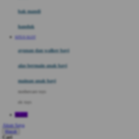
Mini Monkey
Moby
bak mandi
Momami
handuk
Mothercare
SITUS SLOT
Mustela
ayunan dan walker bayi
My Buddy Tag
My K
alas bermain anak bayi
N
mainan anak bayi
Naif
mothercare toys
Nike
elc toys
Nordic Natural
SLOT
Nuby
Akun Saya
Nuna
Masuk
Cari