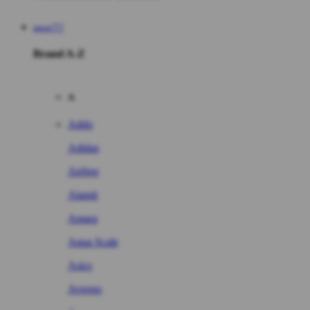
gacor777
Brand A-Z
A
Addo
Adidas
Airfree
Alamii
Amara
Aqua Scale
Asics
Aveeno