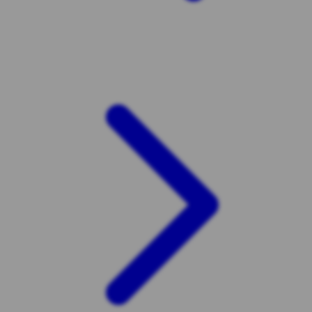
Twistshake
TY Toys
U
V
Veja
Vitaflow
Vtech
W
Waterland
Wellness