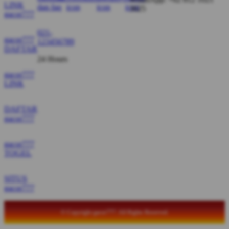
Back to top
gacor777
butuh
unduh aplikasi
we accept
bantuan?
gacor777
hubungi
kami
gacor777
SLOT
Direktorat Jenderal
hubungi
ikuti kami di
gacor777
Perlindungan Konsumen dan
kami
media sosial
LOGIN
Tertib Niaga
Kementerian Perdagangan RI
bantuan
WhatsApp: +62 812 1021
LINK
dan faq
3625
gacor777
021-
gacor777
123456789
DAFTAR
24 Hours
gacor777
LINK