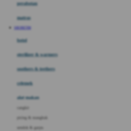
perabotan
Happy Tummy
Hauck
matras
Havaianas
SBOBET88
Hegen
botol
Hot Wheels
sterilizer & warmers
Hybrid
soothers & teethers
I
Inlacta DHA
celemek
Interlac
alat makan
Ivenet
cangkir
J
piring & mangkuk
Jack N Jill
sendok & garpu