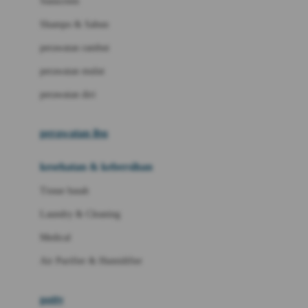
Sunscreen
London Taxi
Shampo & Sabun
Love To Dream
perawatan rambut
perawatan mulut
M
perawatan diri
Magformers
Mama's Choice
perawatan ibu
Mamas&Papas
kesehatan & kebersihan
Mamaway
Tissue basah
Maxi Cosi
Laundry & Cleaning
Megabloks
Medical
Micro
Air Purifier & Humidifier
MiDeer
Mimi & Lula
potty