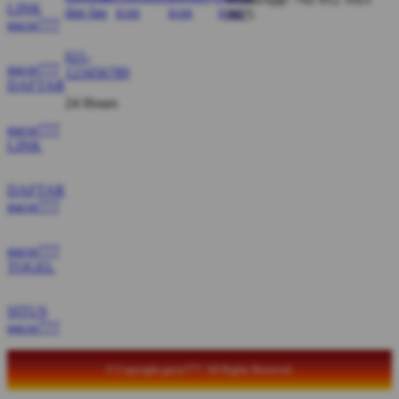
Back to top
gacor777
butuh
unduh aplikasi
we accept
bantuan?
gacor777
hubungi
kami
gacor777
SLOT
Direktorat Jenderal
hubungi
ikuti kami di
gacor777
Perlindungan Konsumen dan
kami
media sosial
LOGIN
Tertib Niaga
Kementerian Perdagangan RI
bantuan
WhatsApp: +62 812 1021
LINK
dan faq
3625
gacor777
021-
gacor777
123456789
DAFTAR
24 Hours
gacor777
LINK