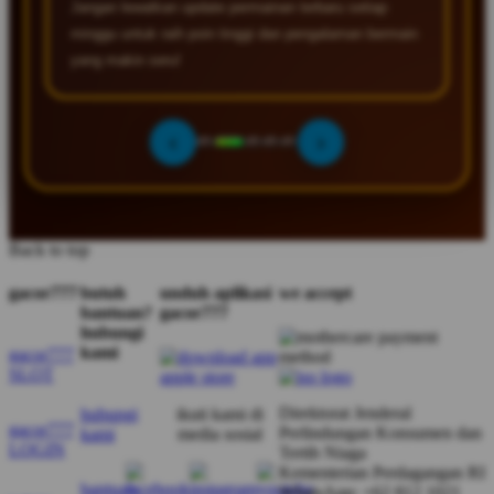
keputusan yang lebih bijak dalam bertaruh. Pengguna
dapat dengan mudah mengakses sepuluh tips untuk
mengelola akun mereka, seperti cara beralih cepat
antara kategori casino dan olahraga lewat aplikasi,
serta panduan tentang keamanan saat bermain. Ada
pula tips untuk deposit, penghasilan poin, atau
withdraw yang lebih efisien, serta update permainan
terbaru yang bisa dicoba secara gratis. Dengan tips
penggunaan yang tersedia, platform ini bertujuan
menjadikan pengalaman dalam menjelajahi berbagai
macam permainan seperti slot, bingo, dan taruhan
olahraga menjadi lebih mudah dan menyenangkan bagi
setiap penggunannya.
‹
›