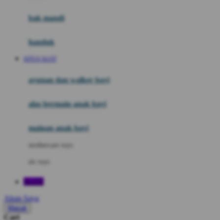
Mini Monkey
Moby
bak mandi
Momami
handuk
Mothercare
SITUS SLOT
Mustela
ayunan dan walker bayi
My Buddy Tag
My K
alas bermain anak bayi
N
mainan anak bayi
Naif
mothercare toys
Nike
elc toys
Nordic Natural
SLOT
Nuby
Akun Saya
Nuna
Masuk
Cari