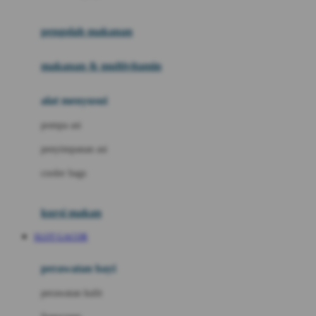
Joie
pengolah makanan
Joolz
Jujube
makanan & multivitamin
K
alat menyusui
Kiddycuts
pompa asi
Kumon
penyimpanan asi
L
cooler bags
Leapfrog
kursi makan
Leclerc
SLOT GACOR
Lee Vierra
Lillebaby
perawatan bayi
Little Bird Told Me
perawatan kulit
Little Miss Janis