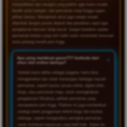
menyediakan tips navigasi yang praktis agar kamu mudah
beralih antar kategori, dari permainan meja hingga ragam
pilihan lainnya. Manajemen akun juga sangat simpel,
ditambah dengan proses deposit dan penarikan cepat agar
pengalaman bermain tetap lancar. Jangan lewatkan update
permainan terbaru yang rutin hadir untuk menambah keseruan
serta peluang meraih poin tinggi.
Apa yang membuat gacor777 berbeda dari
+
situs slot online lainnya?
Setelah kamu daftar sebagai anggota, kamu bisa
menggunakan tips untuk menavigasi berbagai macam
permainan, seperti kasino secara online, digital slots,
bingo, atau permainan meja, untuk meningkatkan
pengalaman! Misalnya, pilihlah permainan yang
menawarkan poin tinggi. Platform ini juga memberikan
strategi untuk penggunaan efektif bingo dan taruhan
olahraga, seperti menganalisis peringkat permainan
untuk membuat keputusan yang lebih baik. Selain itu,