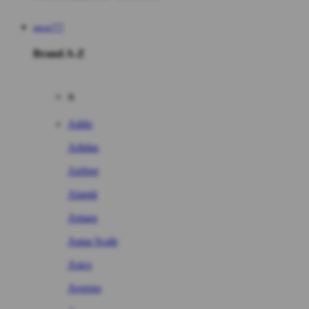
gacor777
Brand A-Z
A
Addo
Adidas
Airfree
Alamii
Amara
Aqua Scale
Asics
Aveeno