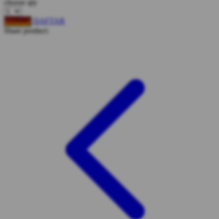
choose qty
Squishmallows
DAFTAR
LOGIN
Starbooks
Share product:
Stick-O
Stokke
Sudocrem
Sumimo
Sunnylife
Sun-Staches
Swimava
T
Tommee Tippee
Trunki
Tutti Bambini