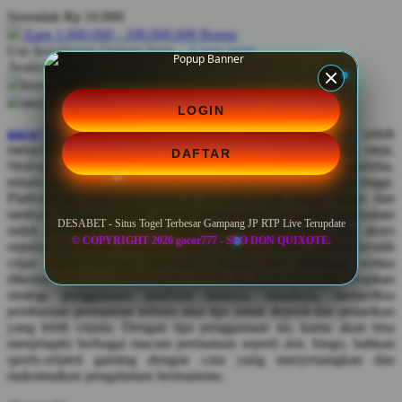
Serendah
Rp 10.000
Q
Earn
1.000.000
-
100.000.000
Bonus
Use Installment Options from
.
Laarn more
QV Baby
Available for :
home delivery
store pickup
R
LOGIN
gacor777
Setelah daftar akun, kamu bisa gunakan tips untuk
Real Shades
menjelajah berbagai permainan kasino, contohnya slot dan meja.
DAFTAR
Strategi ini bisa membantu meningkatkan pengalaman bermainmu,
Red Castle
misalnya dengan memilih permainan yang menawarkan poin tinggi.
Platform ini juga menyediakan strategi untuk usage bingo dan
Ribbon Madness
taruhan olahraga efektif, seperti menganalisis peringkat permainan
DESABET - Situs Togel Terbesar Gampang JP RTP Live Terupdate
untuk membuat keputusan yang lebih hati-hati. Kamu bisa akses
S
© COPYRIGHT 2026 gacor777 - SEO DON QUIXOTE.
sepuluh tips untuk mengelola akun dengan mudah, seperti beralih
cepat antara kategori permainan kasino dan olahraga, semua
Sebamed
dikemas dengan panduan aman. Selain itu, kamu bisa coba terapkan
strategi penggunaan platform lainnya, misalnya, memeriksa
Silver Cross
pembaruan permainan terbaru atau tips untuk deposit dan penarikan
yang lebih cepata. Dengan tips penggunaan ini, kamu akan bisa
Simply Idea
menjelajahi berbagai macam permainan seperti slot, bingo, bahkan
sports-related gaming dengan cara yang menyenangkan dan
Skip Hop
maksimalkan pengalaman bermainmu.
Spectra