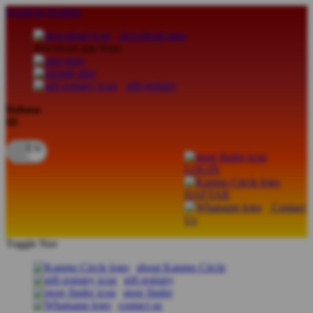
lewati ke Konten
download apps
download app from:
gift registry
Bahasa
ID
LOGIN
DAFTAR
Contact
Us
Toggle Nav
about Kanmo Circle
gift registry
store finder
contact us