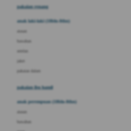
Buggygear
pakaian renang
Bumkins
anak laki-laki (18bln-8thn)
C
atasan
Cetaphil
bawahan
Chicco
setelan
Childlife
jaket
Clevamama
pakaian dalam
Cocolatte
Cottonseeds
pakaian ibu hamil
Cozy N Safe
anak perempuan (18bln-8thn)
Crane
atasan
Cybex
bawahan
D