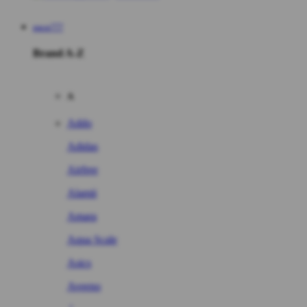
gacor777
Brand A-Z
A
Addo
Adidas
Airfree
Alamii
Amara
Aqua Scale
Asics
Aveeno