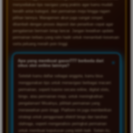
menyediakan tips navigasi yang praktis agar kamu mudah
beralih antar kategori, dari permainan meja hingga ragam
pilihan lainnya. Manajemen akun juga sangat simpel,
ditambah dengan proses deposit dan penarikan cepat agar
pengalaman bermain tetap lancar. Jangan lewatkan update
permainan terbaru yang rutin hadir untuk menambah keseruan
serta peluang meraih poin tinggi.
Apa yang membuat gacor777 berbeda dari
+
situs slot online lainnya?
Setelah kamu daftar sebagai anggota, kamu bisa
menggunakan tips untuk menavigasi berbagai macam
permainan, seperti kasino secara online, digital slots,
bingo, atau permainan meja, untuk meningkatkan
pengalaman! Misalnya, pilihlah permainan yang
menawarkan poin tinggi. Platform ini juga memberikan
strategi untuk penggunaan efektif bingo dan taruhan
olahraga, seperti menganalisis peringkat permainan
untuk membuat keputusan yang lebih baik. Selain itu,