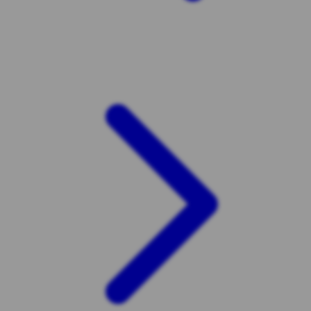
Twistshake
TY Toys
U
V
Veja
Vitaflow
Vtech
W
Waterland
Wellness