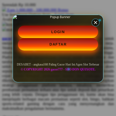
Serendah
Rp 10.000
Q
Earn
1.000.000
-
100.000.000
Bonus
Use Installment Options from
.
Laarn more
QV Baby
Available for :
home delivery
store pickup
R
LOGIN
gacor777
Setelah daftar akun, kamu bisa gunakan tips untuk
Real Shades
menjelajah berbagai permainan kasino, contohnya slot dan meja.
DAFTAR
Strategi ini bisa membantu meningkatkan pengalaman bermainmu,
Red Castle
misalnya dengan memilih permainan yang menawarkan poin tinggi.
Platform ini juga menyediakan strategi untuk usage bingo dan
Ribbon Madness
taruhan olahraga efektif, seperti menganalisis peringkat permainan
DESABET - angkasa168 Paling Gacor Hari Ini Agen Slot Terbesar
untuk membuat keputusan yang lebih hati-hati. Kamu bisa akses
S
© COPYRIGHT 2026 gacor777 - SEO DON QUIXOTE.
sepuluh tips untuk mengelola akun dengan mudah, seperti beralih
cepat antara kategori permainan kasino dan olahraga, semua
Sebamed
dikemas dengan panduan aman. Selain itu, kamu bisa coba terapkan
strategi penggunaan platform lainnya, misalnya, memeriksa
Silver Cross
pembaruan permainan terbaru atau tips untuk deposit dan penarikan
yang lebih cepata. Dengan tips penggunaan ini, kamu akan bisa
Simply Idea
menjelajahi berbagai macam permainan seperti slot, bingo, bahkan
sports-related gaming dengan cara yang menyenangkan dan
Skip Hop
maksimalkan pengalaman bermainmu.
Spectra