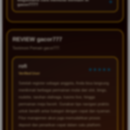
strateginya. Platform ini juga menyediakan strategi
+
penggunaan platform, misalnya dengan cara cepat
gacor777?
pengalaman Anda dengan platform. Misalnya, pelajari
khusus untuk penggunaan bingo dan taruhan olahraga,
beralih antar kategori permainan sesuai minatmu.
cara menavigasi beragam pilihan game seperti slot dan
misalnya dengan menganalisis peringkat permainan
Setelah pendaftaran selesai, anggota baru dapat
Selain itu, kamu bisa memanfaatkan fitur-fitur online
permainan meja untuk menemukan yang sesuai dengan
untuk membuat keputusan yang lebih tepat. Selain itu,
memanfaatkan tips agar pengalaman platform semakin
yang tersedia seperti cek update terbaru dan tips untuk
preferensi Anda. Selain itu, platforms ini menyediakan
kamu bisa mempelajari sepuluh tips untuk mengelola
optimal. Misalnya, selain memilih permainan yang
deposit dan penarikan yang lebih cepat dan aman.
strategi untuk pengelolaan akun berupa tips seperti
akun secara efektif, seperti beralih cepat antar kategori
sesuai dengan tingkat keahlian, juga tersedia strategi
cepat beralih antar kategori permainan, baik kasino atau
REVIEW gacor777
permainan kasino dan aktivitas olahraga, serta
untuk pengelolaan poin yang efektif dalam berbagai
olahraga, dengan sistem keamanan terjamin. Dalam
memastikan keamanan dalam proses deposit dan
Testimoni Pemain gacor777.
kategori seperti slot, bingo dan permainan meja. Untuk
navigasi platform, Anda bisa mengikuti sepuluh cara
penarikan. Dengan menggunakan platform ini, kamu
memaksimalkan aktivitas olahraga, pengguna bisa
praktis untuk meningkatkan pengalaman bermain,
dapat mendapatkan pengalaman bermain yang lebih
mempelajari tips analisis peringkat tim atau memeriksa
seperti mempelajari cara memeriksa pembaruan
dina
penuh tantangan dan menyenangkan.
pembaruan berita terbaru dalam dunia olahraga. Jangan
★★★★★
permainan terbaru atau tips untuk deposit dan
Verified User
lupa, platform ini menyediakan tips untuk mengelola
penarikan yang lebih cepat. Ingat, dengan memahami
akun dengan aman, seperti cara cepat beralih antara
Setelah mendaftar sebagai anggota, anda bisa
platform ini—dari fitur manajemen akun hingga strategi
game casino, tarutan sports, dan aktivitas lain.
memanfaatkan tips untuk menavigasi berbagai macam
dalam pemilihan game—Anda dapat menjadikan setiap
permainan, misalnya memilih permainan slot gratis
sesi bermain lebih menyenangkan dan bermanfaat.
atau meja yang menawarkan poin tinggi. Platform ini
juga menyediakan strategi untuk penggunaan efektif
bingo dan taruhan olahraga, seperti menganalisis
peringkat pertandingan dan skor tim untuk membuat