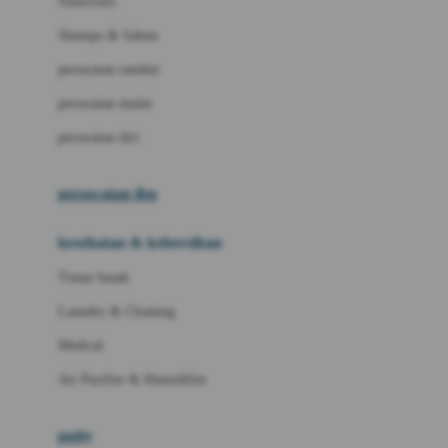
Sunscreen
London Taxi
Shampo & Sabun
Love To Dream
perawatan rambut
perawatan mulut
M
perawatan diri
Magformers
Mama's Choice
perawatan ibu
Mamas&Papas
kesehatan & kebersihan
Mamaway
Tissue basah
Maxi Cosi
Laundry & Cleaning
Megabloks
Medical
Micro
Air Purifier & Humidifier
MiDeer
Mimi & Lula
potty