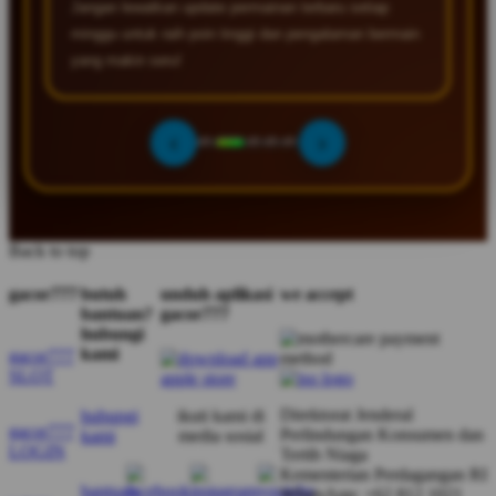
keputusan yang lebih bijak dalam bertaruh. Pengguna
dapat dengan mudah mengakses sepuluh tips untuk
mengelola akun mereka, seperti cara beralih cepat
antara kategori casino dan olahraga lewat aplikasi,
serta panduan tentang keamanan saat bermain. Ada
pula tips untuk deposit, penghasilan poin, atau
withdraw yang lebih efisien, serta update permainan
terbaru yang bisa dicoba secara gratis. Dengan tips
penggunaan yang tersedia, platform ini bertujuan
menjadikan pengalaman dalam menjelajahi berbagai
macam permainan seperti slot, bingo, dan taruhan
olahraga menjadi lebih mudah dan menyenangkan bagi
setiap penggunannya.
‹
›