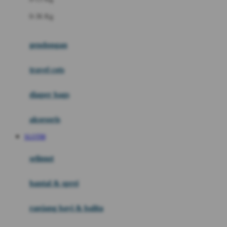
Felt So Sweet
0-36 Kg
Fisher Price
Flipper
gendongan
Friends Of Sally
travel cots
G
diaper bags
Gb
Geko
aksesoris
Graco
SLOT88
Gund
selimut
H
bantal & sprei
Habbie
Haenim
ranjang bayi & balita
Happy Horse