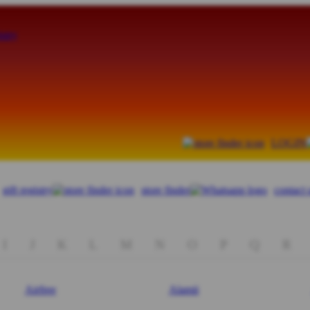
istry
LOGIN
gift registry
store finder
contact 
I
J
K
L
M
N
O
P
Q
R
Airfree
Alamii