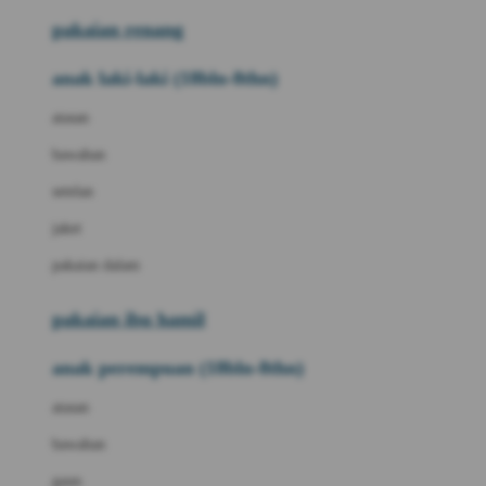
pakaian renang
anak laki-laki (18bln-8thn)
atasan
bawahan
setelan
jaket
pakaian dalam
pakaian ibu hamil
anak perempuan (18bln-8thn)
atasan
bawahan
gaun