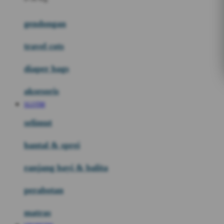
gendongan
travel cots
diaper bags
aksesoris
SLOT88
selimut
bantal & sprei
ranjang bayi & balita
perabotan
matras