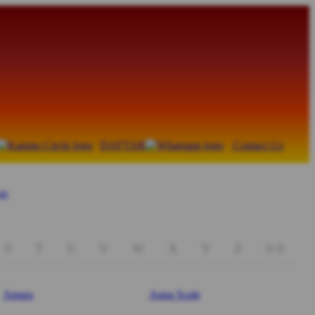
DAFTAR
Contact Us
us
S
T
U
V
W
X
Y
Z
0-9
Amara
Aqua Scale