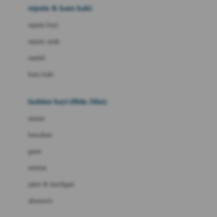
Beauty Barn
sepatu & kaus kaki
Bio Oil
sepatu bayi
Biolane
sepatu anak
Bite Fighters
sandal
Bizzi Growin
kaus kaki
Blackmores
fashion bayi (0bln-3thn)
Blooming Marvellous
atasan
Bonnels
bawahan
Bravado
gaun
Bruder
setelan
Brush Baby
jaket & kardigan
Buds Organics
aksesoris
Bugaboo