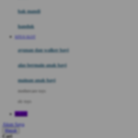
Mini Monkey
Moby
bak mandi
Momami
handuk
Mothercare
SITUS SLOT
Mustela
ayunan dan walker bayi
My Buddy Tag
My K
alas bermain anak bayi
N
mainan anak bayi
Naif
mothercare toys
Nike
elc toys
Nordic Natural
SLOT
Nuby
Akun Saya
Nuna
Masuk
Cari