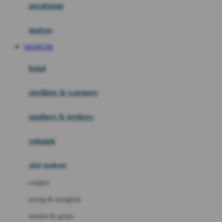
perabotan
Happy Tummy
Hauck
matras
Havaianas
SBOBET88
Hegen
botol
Hot Wheels
sterilizer & warmers
Hybrid
soothers & teethers
I
Inlacta DHA
celemek
Interlac
alat makan
Ivenet
cangkir
J
piring & mangkuk
Jack N Jill
sendok & garpu