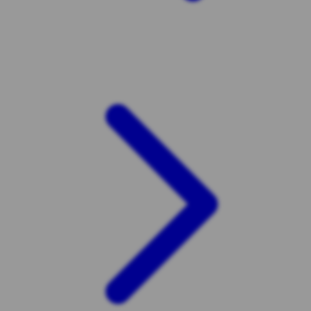
Twistshake
TY Toys
U
V
Veja
Vitaflow
Vtech
W
Waterland
Wellness