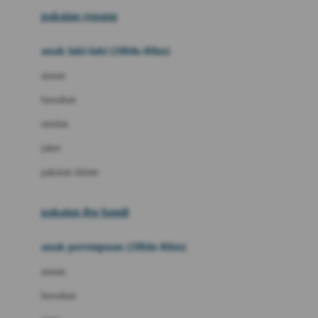
Buggygear
pakaian renang
Bumkins
anak laki-laki (18bln-8thn)
C
atasan
Cetaphil
bawahan
Chicco
setelan
Childlife
jaket
Clevamama
pakaian dalam
Cocolatte
Cottonseeds
pakaian ibu hamil
Cozy N Safe
anak perempuan (18bln-8thn)
Crane
atasan
Cybex
bawahan
D