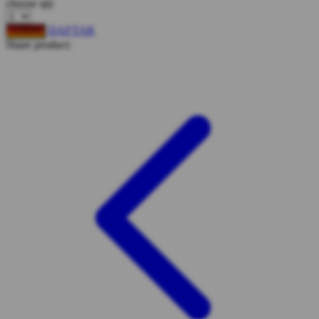
choose qty
Squishmallows
DAFTAR
LOGIN
Starbooks
Share product:
Stick-O
Stokke
Sudocrem
Sumimo
Sunnylife
Sun-Staches
Swimava
T
Tommee Tippee
Trunki
Tutti Bambini