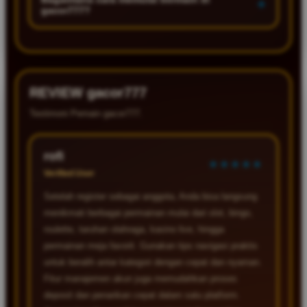
strateginya. Platform ini juga menyediakan strategi
+
penggunaan platform, misalnya dengan cara cepat
gacor777?
pengalaman Anda dengan platform. Misalnya, pelajari
khusus untuk penggunaan bingo dan taruhan olahraga,
beralih antar kategori permainan sesuai minatmu.
cara menavigasi beragam pilihan game seperti slot dan
misalnya dengan menganalisis peringkat permainan
Setelah pendaftaran selesai, anggota baru dapat
Selain itu, kamu bisa memanfaatkan fitur-fitur online
permainan meja untuk menemukan yang sesuai dengan
untuk membuat keputusan yang lebih tepat. Selain itu,
memanfaatkan tips agar pengalaman platform semakin
yang tersedia seperti cek update terbaru dan tips untuk
preferensi Anda. Selain itu, platforms ini menyediakan
kamu bisa mempelajari sepuluh tips untuk mengelola
optimal. Misalnya, selain memilih permainan yang
deposit dan penarikan yang lebih cepat dan aman.
strategi untuk pengelolaan akun berupa tips seperti
akun secara efektif, seperti beralih cepat antar kategori
sesuai dengan tingkat keahlian, juga tersedia strategi
cepat beralih antar kategori permainan, baik kasino atau
REVIEW gacor777
permainan kasino dan aktivitas olahraga, serta
untuk pengelolaan poin yang efektif dalam berbagai
olahraga, dengan sistem keamanan terjamin. Dalam
memastikan keamanan dalam proses deposit dan
Testimoni Pemain gacor777.
kategori seperti slot, bingo dan permainan meja. Untuk
navigasi platform, Anda bisa mengikuti sepuluh cara
penarikan. Dengan menggunakan platform ini, kamu
memaksimalkan aktivitas olahraga, pengguna bisa
praktis untuk meningkatkan pengalaman bermain,
dapat mendapatkan pengalaman bermain yang lebih
mempelajari tips analisis peringkat tim atau memeriksa
seperti mempelajari cara memeriksa pembaruan
penuh tantangan dan menyenangkan.
dina
pembaruan berita terbaru dalam dunia olahraga. Jangan
permainan terbaru atau tips untuk deposit dan
lupa, platform ini menyediakan tips untuk mengelola
Verified User
penarikan yang lebih cepat. Ingat, dengan memahami
akun dengan aman, seperti cara cepat beralih antara
platform ini—dari fitur manajemen akun hingga strategi
game casino, tarutan sports, dan aktivitas lain.
dalam pemilihan game—Anda dapat menjadikan setiap
sesi bermain lebih menyenangkan dan bermanfaat.