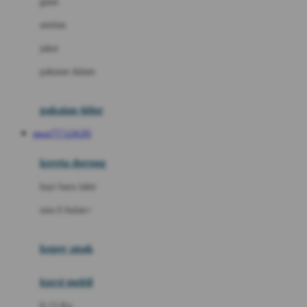
gaun
Dae Organics
setelan
Docare
jaket
Doona
pakaian dalam
Down To Earth
Drew
pakaian tidur
Dr. Brown's
gacor777 LOGIN
E
kereta dorong
ELC
bayi baru lahir
Ergobaby
usia 6 bulan+
Expert Care
koper anak
Ezyroller
kursi mobil
F
0-13 Kg