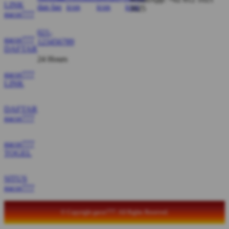
Back to top
gacor777
butuh
unduh aplikasi
we accept
bantuan?
gacor777
hubungi
kami
gacor777
SLOT
Direktorat Jenderal
hubungi
ikuti kami di
gacor777
Perlindungan Konsumen dan
kami
media sosial
LOGIN
Tertib Niaga
Kementerian Perdagangan RI
bantuan
WhatsApp: +62 812 1021
LINK
dan faq
3625
gacor777
021-
gacor777
123456789
DAFTAR
24 Hours
gacor777
LINK