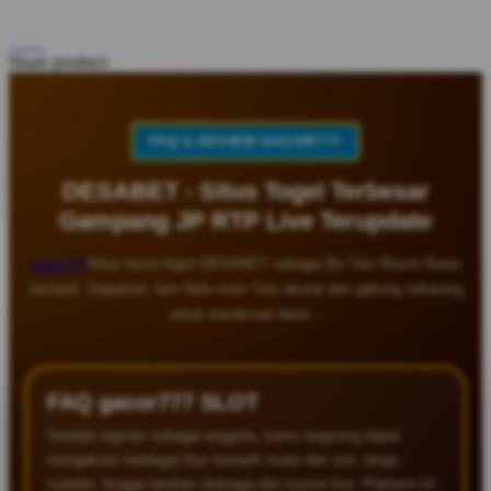
Share product:
FAQ & REVIEW GACOR777
DESABET - Situs Togel Terbesar
Gampang JP RTP Live Terupdate
gacor777
Situs resmi Agen DESABET sebagai Bo Toto Resmi Banjir
Jackpot. Dapatkan Jam Hoki main Toto akurat dan gabung sekarang
untuk menikmati bene...
FAQ gacor777 SLOT
Setelah register sebagai anggota, kamu langsung dapat
mengakses berbagai fitur menarik mulai dari slot, bingo,
roulette, hingga taruhan olahraga dan kasino live. Platform ini