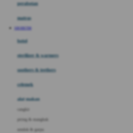
perabotan
Happy Tummy
Hauck
matras
Havaianas
SBOBET88
Hegen
botol
Hot Wheels
sterilizer & warmers
Hybrid
soothers & teethers
I
Inlacta DHA
celemek
Interlac
alat makan
Ivenet
cangkir
J
piring & mangkuk
Jack N Jill
sendok & garpu