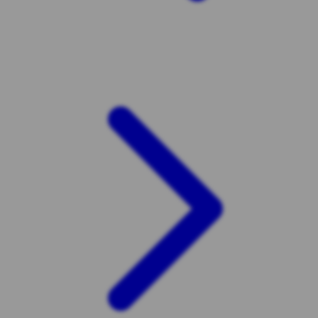
Twistshake
TY Toys
U
V
Veja
Vitaflow
Vtech
W
Waterland
Wellness