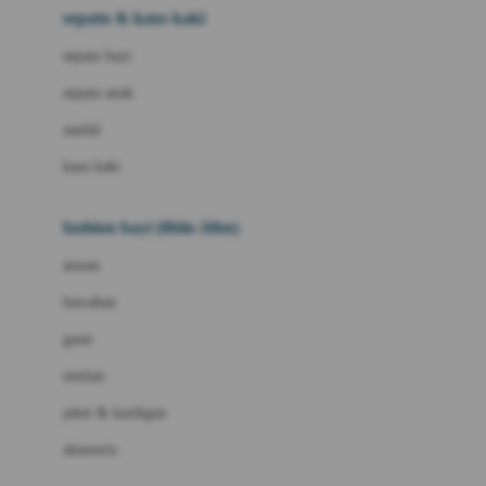
Beauty Barn
sepatu & kaus kaki
Bio Oil
sepatu bayi
Biolane
sepatu anak
Bite Fighters
sandal
Bizzi Growin
kaus kaki
Blackmores
fashion bayi (0bln-3thn)
Blooming Marvellous
atasan
Bonnels
bawahan
Bravado
gaun
Bruder
setelan
Brush Baby
jaket & kardigan
Buds Organics
aksesoris
Bugaboo