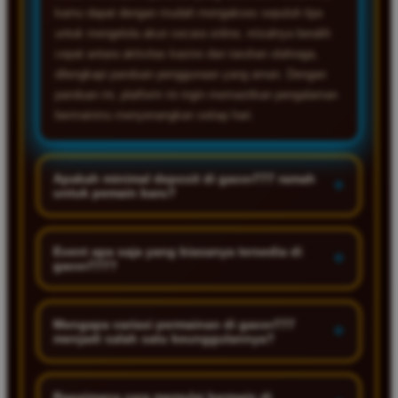
kamu dapat dengan mudah mengakses sepuluh tips
untuk mengelola akun secara online, misalnya beralih
cepat antara aktivitas kasino dan taruhan olahraga,
dilengkapi panduan penggunaan yang aman. Dengan
panduan ini, platform ini ingin memastikan pengalaman
bermainmu menyenangkan setiap hari.
Apakah minimal deposit di gacor777 ramah
+
untuk pemain baru?
Setelah kamu mendaftar sebagai anggota baru, kamu
bisa menggunakan platform ini secara efektif. Misalnya,
Event apa saja yang biasanya tersedia di
+
gacor777?
kamu bisa browsing berbagai macam permainan seperti
kasino, slots, bola, atau bingo. Untuk mendapatkan
Setelah register sebagai anggota baru, kamu bisa
pengalaman bermain yang lebih optimal, coba
menggunakan tips untuk menavigasi beragam
Mengapa variasi permainan di gacor777
perhatikan tips dan strategi yang tersedia. Platform ini
+
menjadi salah satu keunggulannya?
permainan yang tersedia, contohnya dengan memilih
juga menyediakan panduan untuk mengelola akunmu
game slot yang menawarkan poin tinggi atau mencoba
dengan baik. Bagi pemain baru, kamu dapat mengikuti
Setelah mendaftar sebagai anggota, Anda dapat
permainan meja baru untuk mengoptimalkan
sepuluh cara praktis untuk mengoptimalkan
menggunakan berbagai tips untuk memaksimalkan
Bagaimana cara memulai bermain di