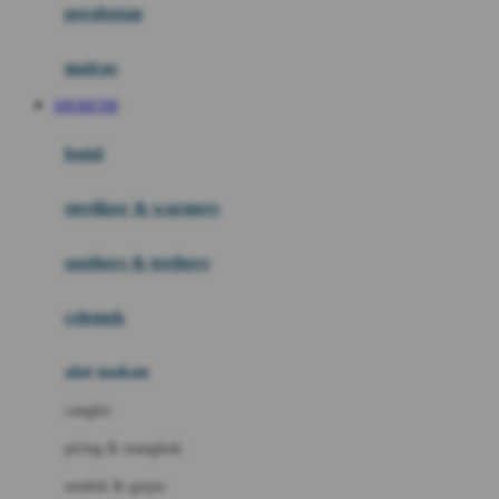
perabotan
Happy Tummy
Hauck
matras
Havaianas
SBOBET88
Hegen
botol
Hot Wheels
sterilizer & warmers
Hybrid
soothers & teethers
I
Inlacta DHA
celemek
Interlac
alat makan
Ivenet
cangkir
J
piring & mangkuk
Jack N Jill
sendok & garpu