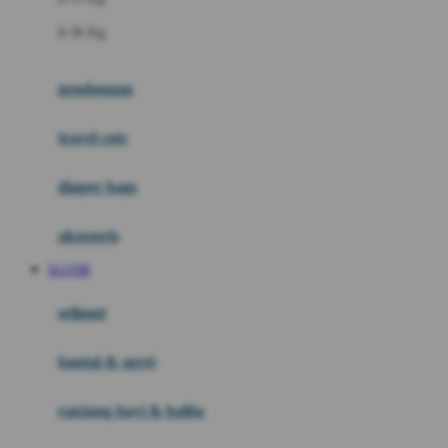
Felt So Sweet
0-36 Kg
Fisher Price
Flipper
gendongan
Friends Of Sally
travel cots
G
diaper bags
Gb
Geko
aksesoris
Graco
SLOT88
Gund
selimut
H
bantal & sprei
Habbie
Haenim
ranjang bayi & balita
Happy Horse