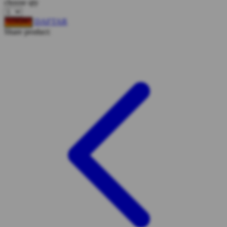
choose qty
Squishmallows
DAFTAR
LOGIN
Starbooks
Share product:
Stick-O
Stokke
Sudocrem
Sumimo
Sunnylife
Sun-Staches
Swimava
T
Tommee Tippee
Trunki
Tutti Bambini