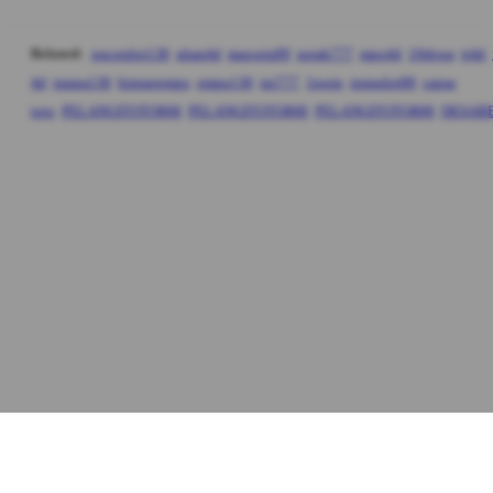
DAFTAR
gacor777
gacor777
TOGEL
SITUS
gacor777
© Copyright gacor777. All Rights Reserved.
Related:
gacorslot138
uban4d
maxwin89
perak777
mpo4d
19dewa
tt4d
4d
istana138
bintangmpo
empu138
ini777
1nwin
instaslot88
capsa
toto
PELANGITOTO888
PELANGITOTO888
PELANGITOTO888
DESAB