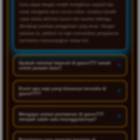
kamu dapat dengan mudah mengakses sepuluh tips
untuk mengelola akun secara online, misalnya beralih
cepat antara aktivitas kasino dan taruhan olahraga,
dilengkapi panduan penggunaan yang aman. Dengan
panduan ini, platform ini ingin memastikan pengalaman
bermainmu menyenangkan setiap hari.
Apakah minimal deposit di gacor777 ramah
+
untuk pemain baru?
Setelah kamu mendaftar sebagai anggota baru, kamu
bisa menggunakan platform ini secara efektif. Misalnya,
Event apa saja yang biasanya tersedia di
+
gacor777?
kamu bisa browsing berbagai macam permainan seperti
kasino, slots, bola, atau bingo. Untuk mendapatkan
Setelah register sebagai anggota baru, kamu bisa
pengalaman bermain yang lebih optimal, coba
menggunakan tips untuk menavigasi beragam
Mengapa variasi permainan di gacor777
perhatikan tips dan strategi yang tersedia. Platform ini
+
menjadi salah satu keunggulannya?
permainan yang tersedia, contohnya dengan memilih
juga menyediakan panduan untuk mengelola akunmu
game slot yang menawarkan poin tinggi atau mencoba
dengan baik. Bagi pemain baru, kamu dapat mengikuti
Setelah mendaftar sebagai anggota, Anda dapat
permainan meja baru untuk mengoptimalkan
sepuluh cara praktis untuk mengoptimalkan
menggunakan berbagai tips untuk memaksimalkan
Bagaimana cara memulai bermain di