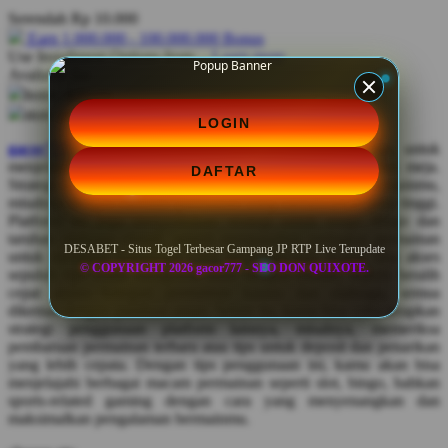
Serendah
Rp 10.000
Q
Earn
1.000.000
-
100.000.000
Bonus
Use Installment Options from
.
Laarn more
QV Baby
Available for :
home delivery
store pickup
R
LOGIN
gacor777
Setelah daftar akun, kamu bisa gunakan tips untuk
Real Shades
menjelajah berbagai permainan kasino, contohnya slot dan meja.
DAFTAR
Strategi ini bisa membantu meningkatkan pengalaman bermainmu,
Red Castle
misalnya dengan memilih permainan yang menawarkan poin tinggi.
Platform ini juga menyediakan strategi untuk usage bingo dan
Ribbon Madness
taruhan olahraga efektif, seperti menganalisis peringkat permainan
DESABET - Situs Togel Terbesar Gampang JP RTP Live Terupdate
untuk membuat keputusan yang lebih hati-hati. Kamu bisa akses
S
© COPYRIGHT 2026 gacor777 - SEO DON QUIXOTE.
sepuluh tips untuk mengelola akun dengan mudah, seperti beralih
cepat antara kategori permainan kasino dan olahraga, semua
Sebamed
dikemas dengan panduan aman. Selain itu, kamu bisa coba terapkan
strategi penggunaan platform lainnya, misalnya, memeriksa
Silver Cross
pembaruan permainan terbaru atau tips untuk deposit dan penarikan
yang lebih cepata. Dengan tips penggunaan ini, kamu akan bisa
Simply Idea
menjelajahi berbagai macam permainan seperti slot, bingo, bahkan
sports-related gaming dengan cara yang menyenangkan dan
Skip Hop
maksimalkan pengalaman bermainmu.
Spectra