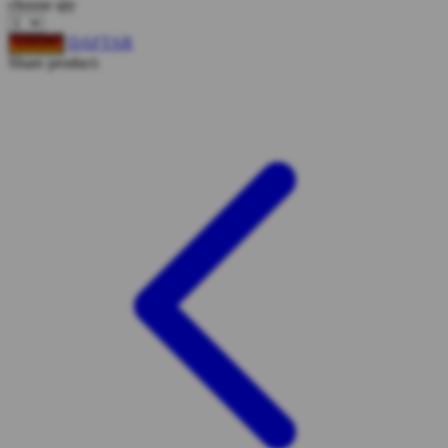
choose qty
Squishmallows
DAFTAR
LOGIN
Starbooks
Share product:
Stick-O
Stokke
Sudocrem
Sumimo
Sunnylife
Sun-Staches
Swimava
T
Tommee Tippee
Trunki
Tutti Bambini