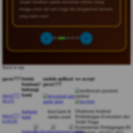
keputusan yang lebih bijak dalam bertaruh. Pengguna
dapat dengan mudah mengakses sepuluh tips untuk
mengelola akun mereka, seperti cara beralih cepat
antara kategori casino dan olahraga lewat aplikasi,
serta panduan tentang keamanan saat bermain. Ada
pula tips untuk deposit, penghasilan poin, atau
withdraw yang lebih efisien, serta update permainan
terbaru yang bisa dicoba secara gratis. Dengan tips
penggunaan yang tersedia, platform ini bertujuan
menjadikan pengalaman dalam menjelajahi berbagai
macam permainan seperti slot, bingo, dan taruhan
olahraga menjadi lebih mudah dan menyenangkan bagi
setiap penggunannya.
‹
›