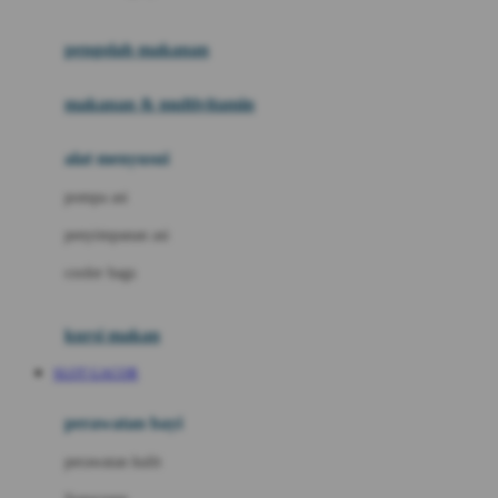
Joie
pengolah makanan
Joolz
Jujube
makanan & multivitamin
K
alat menyusui
Kiddycuts
pompa asi
Kumon
penyimpanan asi
L
cooler bags
Leapfrog
kursi makan
Leclerc
SLOT GACOR
Lee Vierra
Lillebaby
perawatan bayi
Little Bird Told Me
perawatan kulit
Little Miss Janis