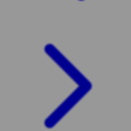
Twistshake
TY Toys
U
V
Veja
Vitaflow
Vtech
W
Waterland
Wellness