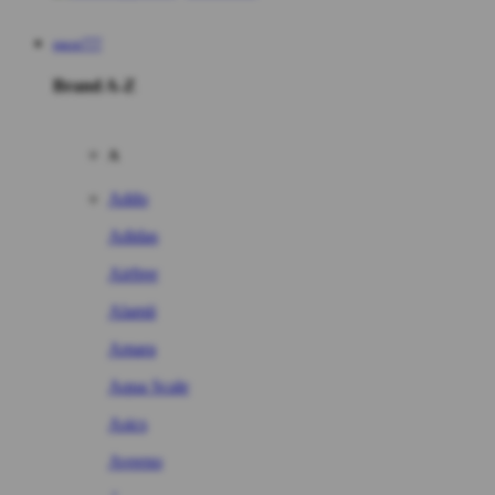
gacor777
Brand A-Z
A
Addo
Adidas
Airfree
Alamii
Amara
Aqua Scale
Asics
Aveeno