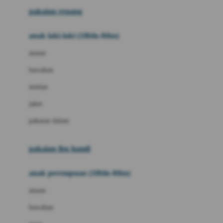
Buggygear
pakaian renang
Bumkins
anak laki-laki (18bln-8thn)
C
atasan
Cetaphil
bawahan
Chicco
setelan
Childlife
jaket
Clevamama
pakaian dalam
Cocolatte
Cottonseeds
pakaian ibu hamil
Cozy N Safe
anak perempuan (18bln-8thn)
Crane
atasan
Cybex
bawahan
D