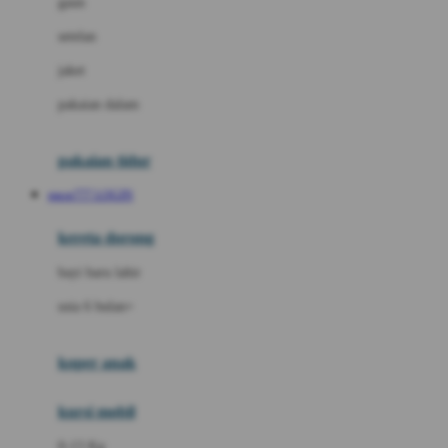
gaun
Dae Organics
setelan
Docare
jaket
Doona
pakaian dalam
Down To Earth
Drew
pakaian tidur
Dr. Brown's
gacor777 LOGIN
E
kereta dorong
ELC
bayi baru lahir
Ergobaby
usia 6 bulan+
Expert Care
koper anak
Ezyroller
kursi mobil
F
0-13 Kg