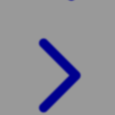
Twistshake
TY Toys
U
V
Veja
Vitaflow
Vtech
W
Waterland
Wellness