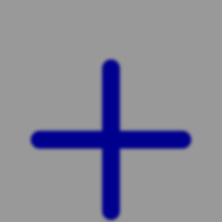
X
Xootz
Y
Yamatoya
Z
Zaxy
Zoggs
0-9
4Moms
59S