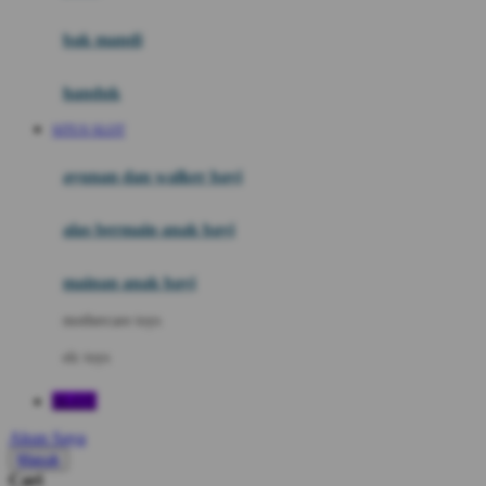
Mini Monkey
Moby
bak mandi
Momami
handuk
Mothercare
SITUS SLOT
Mustela
ayunan dan walker bayi
My Buddy Tag
My K
alas bermain anak bayi
N
mainan anak bayi
Naif
mothercare toys
Nike
elc toys
Nordic Natural
SLOT
Nuby
Akun Saya
Nuna
Masuk
Cari