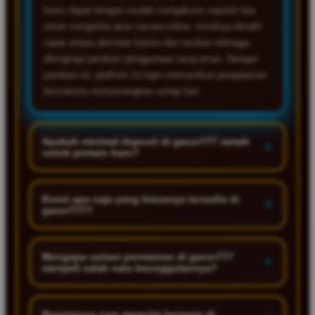
kamu dapat dengan mudah mengakses sepuluh tips
untuk mengelola akun secara online, misalnya beralih
cepat antara aktivitas kasino dan taruhan olahraga,
dilengkapi panduan penggunaan yang aman. Dengan
panduan ini, platform ini ingin memastikan pengalaman
bermainmu menyenangkan setiap hari.
Apakah minimal deposit di gacor777 ramah
+
untuk pemain baru?
Setelah kamu mendaftar sebagai anggota baru, kamu
bisa menggunakan platform ini secara efektif. Misalnya,
Event apa saja yang biasanya tersedia di
+
gacor777?
kamu bisa browsing berbagai macam permainan seperti
kasino, slots, bola, atau bingo. Untuk mendapatkan
Setelah register sebagai anggota baru, kamu bisa
pengalaman bermain yang lebih optimal, coba
menggunakan tips untuk menavigasi beragam
Mengapa variasi permainan di gacor777
perhatikan tips dan strategi yang tersedia. Platform ini
+
menjadi salah satu keunggulannya?
permainan yang tersedia, contohnya dengan memilih
juga menyediakan panduan untuk mengelola akunmu
game slot yang menawarkan poin tinggi atau mencoba
dengan baik. Bagi pemain baru, kamu dapat mengikuti
Setelah mendaftar sebagai anggota, Anda dapat
permainan meja baru untuk mengoptimalkan
sepuluh cara praktis untuk mengoptimalkan
menggunakan berbagai tips untuk memaksimalkan
Bagaimana cara memulai bermain di