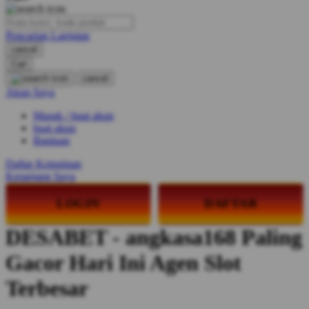
O
Pencarian Lanjutan
Oh Ma Grain
cancel
Okiedog
Cari
cancel
P
Akun Saya
Masuk / buat akun
Peachy
buat akun
Phil & Ted's
Bantuan
Philips Avent
Daftar Keinginan
Keranjang Saya
Pigeon
LOGIN
DAFTAR
Playgro
DESABET - angkasa168 Paling
Poled Global
Gacor Hari Ini Agen Slot
Ponycycle
Puma
Terbesar
Pureats