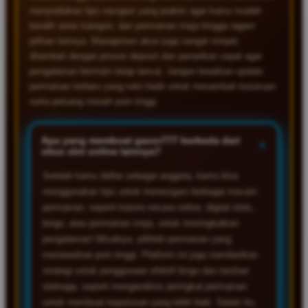
menyediakan tips navigasi yang praktis agar kamu mudah
beralih antar kategori, dari permainan meja hingga ragam
pilihan lainnya. Manajemen akun juga sangat simpel,
ditambah dengan proses deposit dan penarikan cepat agar
pengalaman bermain tetap lancar. Jangan lewatkan update
permainan terbaru yang rutin hadir untuk menambah keseruan
serta peluang meraih poin tinggi.
Apa yang membuat gacor777 berbeda dari
+
situs slot online lainnya?
Setelah kamu daftar sebagai anggota, kamu bisa
menggunakan tips untuk menavigasi berbagai macam
permainan, seperti kasino secara online, digital slots,
bingo, atau permainan meja, untuk meningkatkan
pengalaman! Misalnya, pilihlah permainan yang
menawarkan poin tinggi. Platform ini juga memberikan
strategi untuk penggunaan efektif bingo dan taruhan
olahraga, seperti menganalisis peringkat permainan
untuk membuat keputusan yang lebih baik. Selain itu,