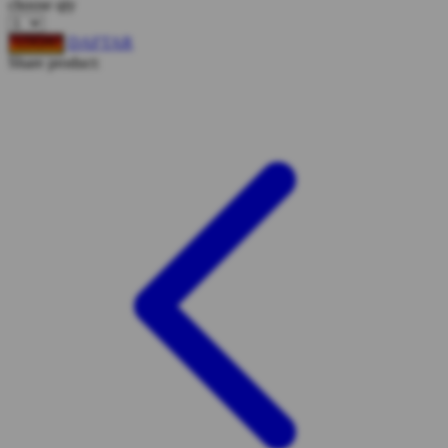
choose qty
Squishmallows
DAFTAR
LOGIN
Starbooks
Share product:
Stick-O
Stokke
Sudocrem
Sumimo
Sunnylife
Sun-Staches
Swimava
T
Tommee Tippee
Trunki
Tutti Bambini