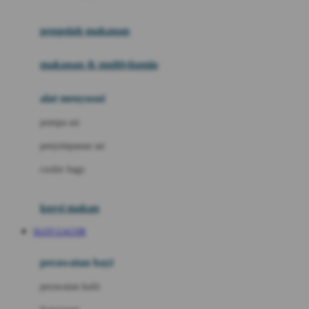
Joie
pengolah makanan
Joolz
Jujube
makanan & multivitamin
K
alat menyusui
Kiddycuts
pompa asi
Kumon
penyimpanan asi
L
cooler bags
Leapfrog
kursi makan
Leclerc
SLOT GACOR
Lee Vierra
Lillebaby
perawatan bayi
Little Bird Told Me
perawatan kulit
Little Miss Janis