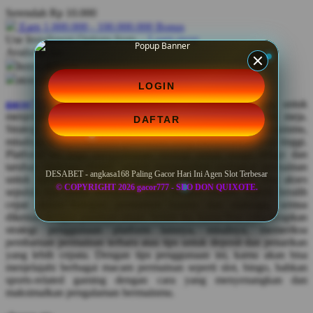
Serendah
Rp 10.000
Q
Earn
1.000.000
-
100.000.000
Bonus
Use Installment Options from
.
Laarn more
QV Baby
Available for :
home delivery
store pickup
R
LOGIN
gacor777
Setelah daftar akun, kamu bisa gunakan tips untuk
Real Shades
menjelajah berbagai permainan kasino, contohnya slot dan meja.
DAFTAR
Strategi ini bisa membantu meningkatkan pengalaman bermainmu,
Red Castle
misalnya dengan memilih permainan yang menawarkan poin tinggi.
Platform ini juga menyediakan strategi untuk usage bingo dan
Ribbon Madness
taruhan olahraga efektif, seperti menganalisis peringkat permainan
DESABET - angkasa168 Paling Gacor Hari Ini Agen Slot Terbesar
untuk membuat keputusan yang lebih hati-hati. Kamu bisa akses
S
© COPYRIGHT 2026 gacor777 - SEO DON QUIXOTE.
sepuluh tips untuk mengelola akun dengan mudah, seperti beralih
cepat antara kategori permainan kasino dan olahraga, semua
Sebamed
dikemas dengan panduan aman. Selain itu, kamu bisa coba terapkan
strategi penggunaan platform lainnya, misalnya, memeriksa
Silver Cross
pembaruan permainan terbaru atau tips untuk deposit dan penarikan
yang lebih cepata. Dengan tips penggunaan ini, kamu akan bisa
Simply Idea
menjelajahi berbagai macam permainan seperti slot, bingo, bahkan
sports-related gaming dengan cara yang menyenangkan dan
Skip Hop
maksimalkan pengalaman bermainmu.
Spectra