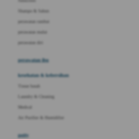
Sunscreen
London Taxi
Shampo & Sabun
Love To Dream
perawatan rambut
perawatan mulut
M
perawatan diri
Magformers
Mama's Choice
perawatan ibu
Mamas&Papas
kesehatan & kebersihan
Mamaway
Tissue basah
Maxi Cosi
Laundry & Cleaning
Megabloks
Medical
Micro
Air Purifier & Humidifier
MiDeer
Mimi & Lula
potty