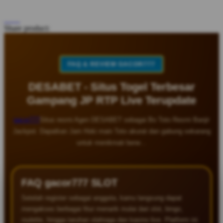
Share product:
FAQ & REVIEW GACOR777
DESABET - Situs Togel Terbesar
Gampang JP RTP Live Terupdate
gacor777
Situs resmi Agen DESABET sebagai Bo Toto Resmi Banjir
Jackpot. Dapatkan Jam Hoki main Toto akurat dan gabung sekarang
untuk menikmati bene...
FAQ gacor777 SLOT
Setelah register sebagai anggota, kamu langsung dapat
mengakses berbagai fitur menarik mulai dari slot, bingo,
roulette, hingga taruhan olahraga dan kasino live. Platform ini