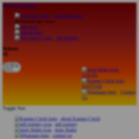
lewati ke Konten
download apps
download app from:
gift registry
Bahasa
ID
LOGIN
DAFTAR
Contact
Us
Toggle Nav
about Kanmo Circle
gift registry
store finder
contact us