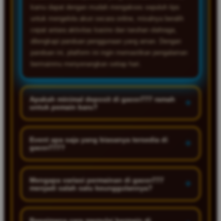
kamu dapat dengan mudah mengakses sepuluh tips
untuk mengelola akun secara online, misalnya beralih
cepat antara aktivitas kasino dan taruhan olahraga,
dilengkapi panduan penggunaan yang aman. Dengan
panduan ini, platform ini ingin memastikan pengalaman
bermainmu menyenangkan setiap hari.
Apakah minimal deposit di gacor777 ramah
+
untuk pemain baru?
Setelah kamu mendaftar sebagai anggota baru, kamu
bisa menggunakan platform ini secara efektif. Misalnya,
Event apa saja yang biasanya tersedia di
+
gacor777?
kamu bisa browsing berbagai macam permainan seperti
kasino, slots, bola, atau bingo. Untuk mendapatkan
Setelah register sebagai anggota baru, kamu bisa
pengalaman bermain yang lebih optimal, coba
menggunakan tips untuk menavigasi beragam
Mengapa variasi permainan di gacor777
perhatikan tips dan strategi yang tersedia. Platform ini
+
menjadi salah satu keunggulannya?
permainan yang tersedia, contohnya dengan memilih
juga menyediakan panduan untuk mengelola akunmu
game slot yang menawarkan poin tinggi atau mencoba
dengan baik. Bagi pemain baru, kamu dapat mengikuti
Setelah mendaftar sebagai anggota, Anda dapat
permainan meja baru untuk mengoptimalkan
sepuluh cara praktis untuk mengoptimalkan
menggunakan berbagai tips untuk memaksimalkan
Bagaimana cara memulai bermain di