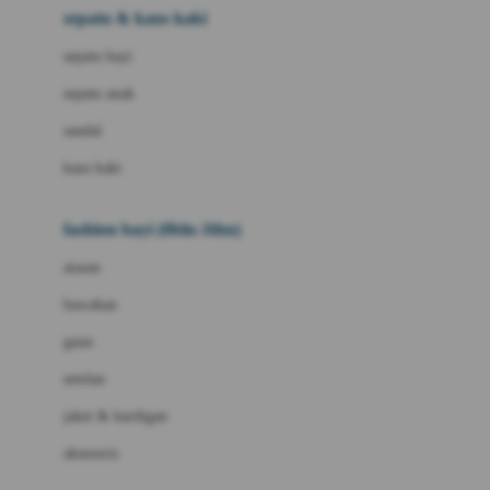
Beauty Barn
sepatu & kaus kaki
Bio Oil
sepatu bayi
Biolane
sepatu anak
Bite Fighters
sandal
Bizzi Growin
kaus kaki
Blackmores
fashion bayi (0bln-3thn)
Blooming Marvellous
atasan
Bonnels
bawahan
Bravado
gaun
Bruder
setelan
Brush Baby
jaket & kardigan
Buds Organics
aksesoris
Bugaboo