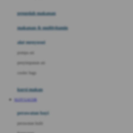
Joie
pengolah makanan
Joolz
Jujube
makanan & multivitamin
K
alat menyusui
Kiddycuts
pompa asi
Kumon
penyimpanan asi
L
cooler bags
Leapfrog
kursi makan
Leclerc
SLOT GACOR
Lee Vierra
Lillebaby
perawatan bayi
Little Bird Told Me
perawatan kulit
Little Miss Janis