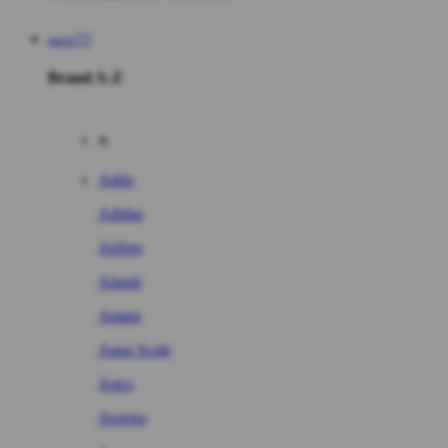
gacor777
Brand A-Z
A
Addo
Adidas
Airfree
Alamii
Amara
Aqua Scale
Asics
Aveeno