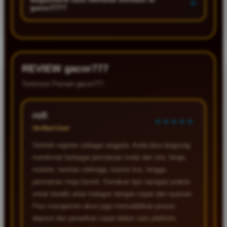
strateginya. Platform ini juga menyediakan strategi
+
penggunaan platform, misalnya dengan cara cepat
gacor777?
pengalaman Anda dengan platform. Misalnya, pelajari
khusus untuk penggunaan bingo dan taruhan olahraga,
beralih antar kategori permainan sesuai minatmu.
cara menavigasi beragam pilihan game seperti slot dan
misalnya dengan menganalisis peringkat permainan
Setelah pendaftaran selesai, anggota baru dapat
Selain itu, kamu bisa memanfaatkan fitur-fitur online
permainan meja untuk menemukan yang sesuai dengan
untuk membuat keputusan yang lebih tepat. Selain itu,
memanfaatkan tips agar pengalaman platform semakin
yang tersedia seperti cek update terbaru dan tips untuk
preferensi Anda. Selain itu, platforms ini menyediakan
kamu bisa mempelajari sepuluh tips untuk mengelola
optimal. Misalnya, selain memilih permainan yang
deposit dan penarikan yang lebih cepat dan aman.
strategi untuk pengelolaan akun berupa tips seperti
akun secara efektif, seperti beralih cepat antar kategori
sesuai dengan tingkat keahlian, juga tersedia strategi
cepat beralih antar kategori permainan, baik kasino atau
REVIEW gacor777
permainan kasino dan aktivitas olahraga, serta
untuk pengelolaan poin yang efektif dalam berbagai
olahraga, dengan sistem keamanan terjamin. Dalam
memastikan keamanan dalam proses deposit dan
Testimoni Pemain gacor777.
kategori seperti slot, bingo dan permainan meja. Untuk
navigasi platform, Anda bisa mengikuti sepuluh cara
penarikan. Dengan menggunakan platform ini, kamu
memaksimalkan aktivitas olahraga, pengguna bisa
praktis untuk meningkatkan pengalaman bermain,
dapat mendapatkan pengalaman bermain yang lebih
mempelajari tips analisis peringkat tim atau memeriksa
seperti mempelajari cara memeriksa pembaruan
penuh tantangan dan menyenangkan.
dina
pembaruan berita terbaru dalam dunia olahraga. Jangan
permainan terbaru atau tips untuk deposit dan
lupa, platform ini menyediakan tips untuk mengelola
Verified User
penarikan yang lebih cepat. Ingat, dengan memahami
akun dengan aman, seperti cara cepat beralih antara
platform ini—dari fitur manajemen akun hingga strategi
game casino, tarutan sports, dan aktivitas lain.
dalam pemilihan game—Anda dapat menjadikan setiap
sesi bermain lebih menyenangkan dan bermanfaat.