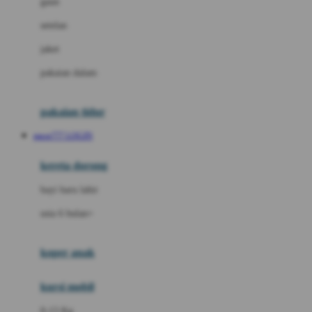
gaun
Dae Organics
setelan
Docare
jaket
Doona
pakaian dalam
Down To Earth
Drew
pakaian tidur
Dr. Brown's
gacor777 LOGIN
E
kereta dorong
ELC
bayi baru lahir
Ergobaby
usia 6 bulan+
Expert Care
koper anak
Ezyroller
kursi mobil
F
0-13 Kg