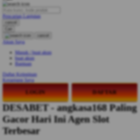
O
Pencarian Lanjutan
Oh Ma Grain
cancel
Okiedog
Cari
cancel
P
Akun Saya
Masuk / buat akun
Peachy
buat akun
Phil & Ted's
Bantuan
Philips Avent
Daftar Keinginan
Keranjang Saya
Pigeon
LOGIN
DAFTAR
Playgro
DESABET - angkasa168 Paling
Poled Global
Gacor Hari Ini Agen Slot
Ponycycle
Puma
Terbesar
Pureats