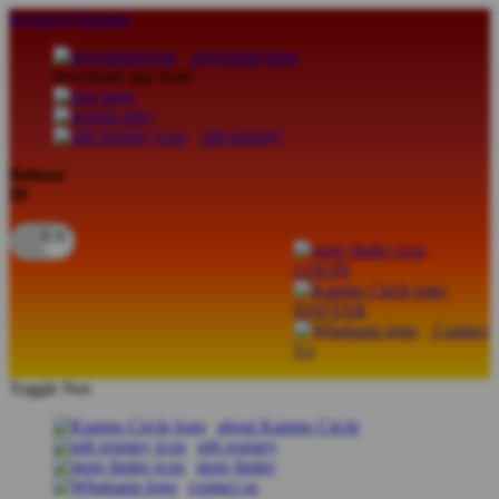
lewati ke Konten
download apps
download app from:
gift registry
Bahasa
ID
LOGIN
DAFTAR
Contact
Us
Toggle Nav
about Kanmo Circle
gift registry
store finder
contact us