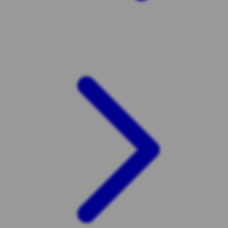
Twistshake
TY Toys
U
V
Veja
Vitaflow
Vtech
W
Waterland
Wellness