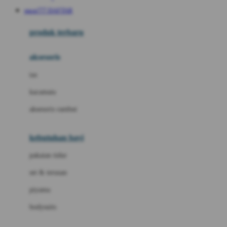
Awan
gacor777 DAFTAR
Azetabio
produk terbaru
B
aksesoris
Baabaasheepz
tas
Babiators
kacamata
Baby Dove
aksesoris rambut
Baby Jogger
Baby Rovega
kebutuhan bayi
Babybee
pakaian tidur
Banana Boat
set & terusan
Banz
piyama
Barbie
bodysuits
Beaba