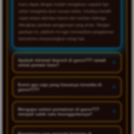
kamu dapat dengan mudah mengakses sepuluh tips
untuk mengelola akun secara online, misalnya beralih
cepat antara aktivitas kasino dan taruhan olahraga,
dilengkapi panduan penggunaan yang aman. Dengan
panduan ini, platform ini ingin memastikan pengalaman
bermainmu menyenangkan setiap hari.
Apakah minimal deposit di gacor777 ramah
+
untuk pemain baru?
Setelah kamu mendaftar sebagai anggota baru, kamu
bisa menggunakan platform ini secara efektif. Misalnya,
Event apa saja yang biasanya tersedia di
+
gacor777?
kamu bisa browsing berbagai macam permainan seperti
kasino, slots, bola, atau bingo. Untuk mendapatkan
Setelah register sebagai anggota baru, kamu bisa
pengalaman bermain yang lebih optimal, coba
menggunakan tips untuk menavigasi beragam
Mengapa variasi permainan di gacor777
perhatikan tips dan strategi yang tersedia. Platform ini
+
menjadi salah satu keunggulannya?
permainan yang tersedia, contohnya dengan memilih
juga menyediakan panduan untuk mengelola akunmu
game slot yang menawarkan poin tinggi atau mencoba
dengan baik. Bagi pemain baru, kamu dapat mengikuti
Setelah mendaftar sebagai anggota, Anda dapat
permainan meja baru untuk mengoptimalkan
sepuluh cara praktis untuk mengoptimalkan
menggunakan berbagai tips untuk memaksimalkan
Bagaimana cara memulai bermain di