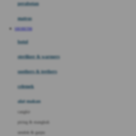
perabotan
Happy Tummy
Hauck
matras
Havaianas
SBOBET88
Hegen
botol
Hot Wheels
sterilizer & warmers
Hybrid
soothers & teethers
I
Inlacta DHA
celemek
Interlac
alat makan
Ivenet
cangkir
J
piring & mangkuk
Jack N Jill
sendok & garpu