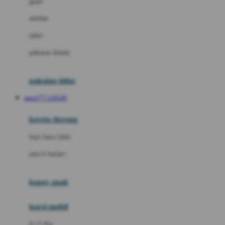
gaun
Dae Organics
setelan
Docare
jaket
Doona
pakaian dalam
Down To Earth
Drew
pakaian tidur
Dr. Brown's
gacor777 LOGIN
E
kereta dorong
ELC
bayi baru lahir
Ergobaby
usia 6 bulan+
Expert Care
koper anak
Ezyroller
kursi mobil
F
0-13 Kg