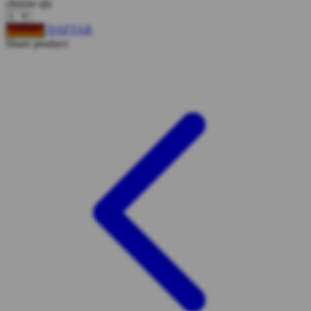
choose qty
Squishmallows
DAFTAR
LOGIN
Starbooks
Share product:
Stick-O
Stokke
Sudocrem
Sumimo
Sunnylife
Sun-Staches
Swimava
T
Tommee Tippee
Trunki
Tutti Bambini