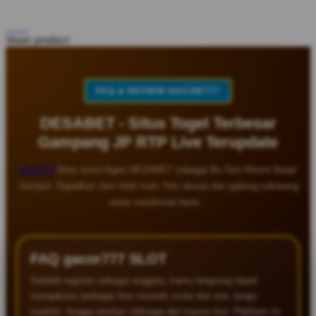
Share product:
FAQ & REVIEW GACOR777
DESABET - Situs Togel Terbesar
Gampang JP RTP Live Terupdate
gacor777
Situs resmi Agen DESABET sebagai Bo Toto Resmi Banjir
Jackpot. Dapatkan Jam Hoki main Toto akurat dan gabung sekarang
untuk menikmati bene...
FAQ gacor777 SLOT
Setelah register sebagai anggota, kamu langsung dapat
mengakses berbagai fitur menarik mulai dari slot, bingo,
roulette, hingga taruhan olahraga dan kasino live. Platform ini