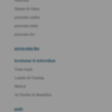
Sunscreen
London Taxi
Shampo & Sabun
Love To Dream
perawatan rambut
perawatan mulut
M
perawatan diri
Magformers
Mama's Choice
perawatan ibu
Mamas&Papas
kesehatan & kebersihan
Mamaway
Tissue basah
Maxi Cosi
Laundry & Cleaning
Megabloks
Medical
Micro
Air Purifier & Humidifier
MiDeer
Mimi & Lula
potty