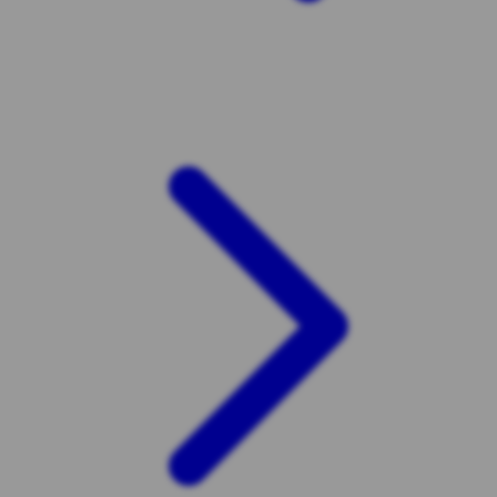
Twistshake
TY Toys
U
V
Veja
Vitaflow
Vtech
W
Waterland
Wellness