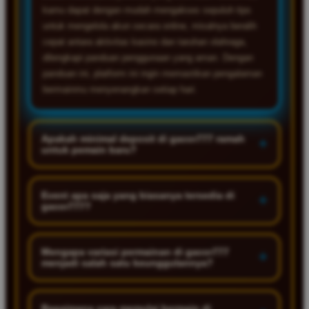
kamu dapat dengan mudah mengakses sepuluh tips
untuk mengelola akun secara online, misalnya beralih
cepat antara aktivitas kasino dan taruhan olahraga,
dilengkapi panduan penggunaan yang aman. Dengan
panduan ini, platform ini ingin memastikan pengalaman
bermainmu menyenangkan setiap hari.
Apakah minimal deposit di gacor777 ramah
+
untuk pemain baru?
Setelah kamu mendaftar sebagai anggota baru, kamu
bisa menggunakan platform ini secara efektif. Misalnya,
Event apa saja yang biasanya tersedia di
+
gacor777?
kamu bisa browsing berbagai macam permainan seperti
kasino, slots, bola, atau bingo. Untuk mendapatkan
Setelah register sebagai anggota baru, kamu bisa
pengalaman bermain yang lebih optimal, coba
menggunakan tips untuk menavigasi beragam
Mengapa variasi permainan di gacor777
perhatikan tips dan strategi yang tersedia. Platform ini
+
menjadi salah satu keunggulannya?
permainan yang tersedia, contohnya dengan memilih
juga menyediakan panduan untuk mengelola akunmu
game slot yang menawarkan poin tinggi atau mencoba
dengan baik. Bagi pemain baru, kamu dapat mengikuti
Setelah mendaftar sebagai anggota, Anda dapat
permainan meja baru untuk mengoptimalkan
sepuluh cara praktis untuk mengoptimalkan
menggunakan berbagai tips untuk memaksimalkan
Bagaimana cara memulai bermain di