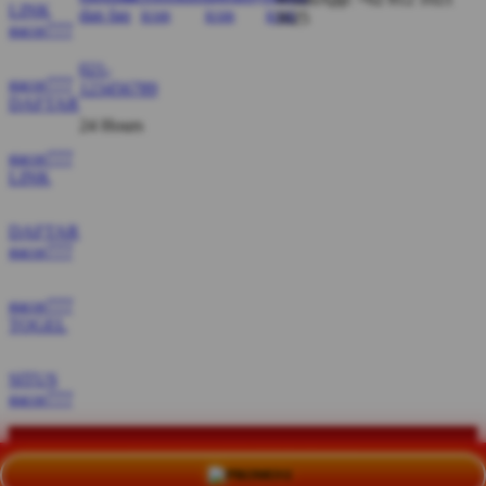
Back to top
gacor777
butuh
unduh aplikasi
we accept
bantuan?
gacor777
hubungi
kami
gacor777
SLOT
Direktorat Jenderal
hubungi
ikuti kami di
gacor777
Perlindungan Konsumen dan
kami
media sosial
LOGIN
Tertib Niaga
Kementerian Perdagangan RI
bantuan
WhatsApp: +62 812 1021
LINK
dan faq
3625
gacor777
021-
gacor777
123456789
DAFTAR
24 Hours
gacor777
LINK
PROMO