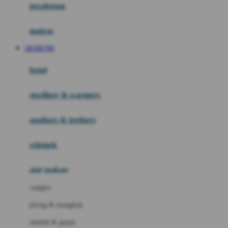
perabotan
Happy Tummy
Hauck
matras
Havaianas
SBOBET88
Hegen
botol
Hot Wheels
sterilizer & warmers
Hybrid
soothers & teethers
I
Inlacta DHA
celemek
Interlac
alat makan
Ivenet
cangkir
J
piring & mangkuk
Jack N Jill
sendok & garpu