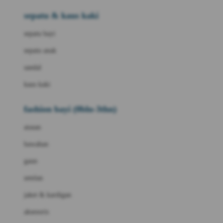
sepatu & kaus kaki
sepatu bayi
sepatu anak
sandal
kaus kaki
fashion bayi (0bln-3thn)
atasan
bawahan
gaun
setelan
jaket & kardigan
aksesoris