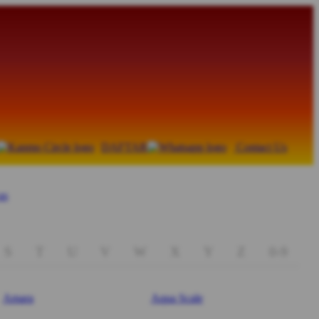
DAFTAR
Contact Us
us
S
T
U
V
W
X
Y
Z
0-9
Amara
Aqua Scale