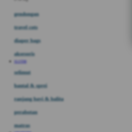
gendongan
travel cots
diaper bags
aksesoris
SLOT88
selimut
bantal & sprei
ranjang bayi & balita
perabotan
matras