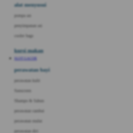
alat menyusui
pompa asi
penyimpanan asi
cooler bags
kursi makan
SLOT GACOR
perawatan bayi
perawatan kulit
Sunscreen
Shampo & Sabun
perawatan rambut
perawatan mulut
perawatan diri