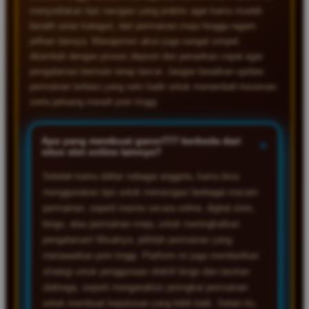
menyediakan tips navigasi yang praktis agar kamu mudah
beralih antar kategori, dari permainan meja hingga ragam
pilihan lainnya. Manajemen akun juga sangat simpel,
ditambah dengan proses deposit dan penarikan cepat agar
pengalaman bermain tetap lancar. Jangan lewatkan update
permainan terbaru yang rutin hadir untuk menambah keseruan
serta peluang meraih poin tinggi.
Apa yang membuat gacor777 berbeda dari
+
situs slot online lainnya?
Setelah kamu daftar sebagai anggota, kamu bisa
menggunakan tips untuk menavigasi berbagai macam
permainan, seperti kasino secara online, digital slots,
bingo, atau permainan meja, untuk meningkatkan
pengalaman! Misalnya, pilihlah permainan yang
menawarkan poin tinggi. Platform ini juga memberikan
strategi untuk penggunaan efektif bingo dan taruhan
olahraga, seperti menganalisis peringkat permainan
untuk membuat keputusan yang lebih baik. Selain itu,