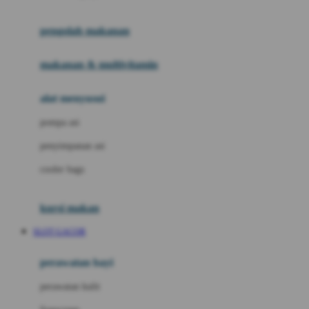
Joie
pengolah makanan
Joolz
Jujube
makanan & multivitamin
K
alat menyusui
Kiddycuts
pompa asi
Kumon
penyimpanan asi
L
cooler bags
Leapfrog
kursi makan
Leclerc
SLOT GACOR
Lee Vierra
Lillebaby
perawatan bayi
Little Bird Told Me
perawatan kulit
Little Miss Janis