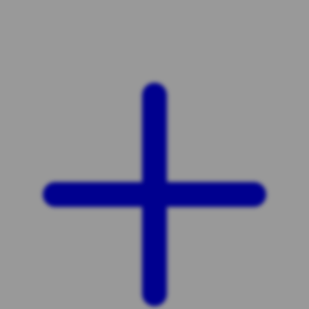
X
Xootz
Y
Yamatoya
Z
Zaxy
Zoggs
0-9
4Moms
59S