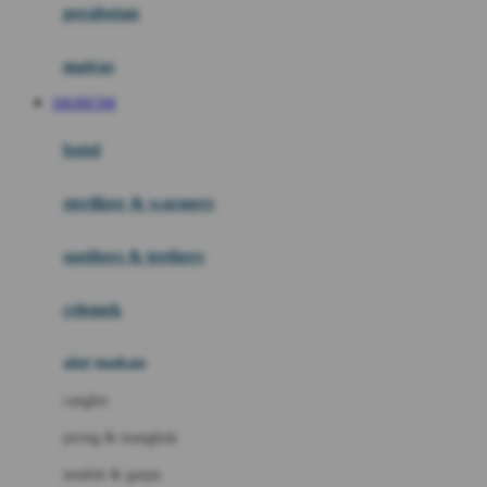
perabotan
Happy Tummy
Hauck
matras
Havaianas
SBOBET88
Hegen
botol
Hot Wheels
sterilizer & warmers
Hybrid
soothers & teethers
I
Inlacta DHA
celemek
Interlac
alat makan
Ivenet
cangkir
J
piring & mangkuk
Jack N Jill
sendok & garpu