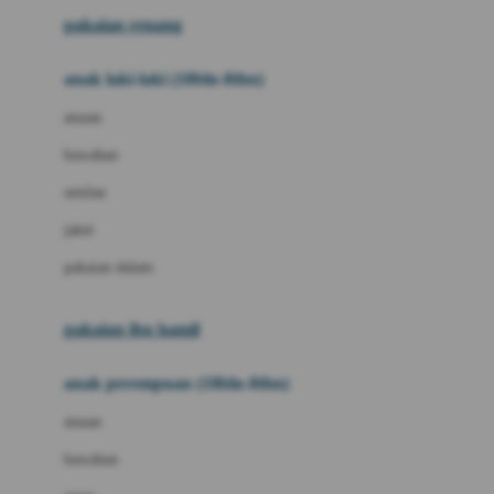
Buggygear
pakaian renang
Bumkins
anak laki-laki (18bln-8thn)
C
atasan
Cetaphil
bawahan
Chicco
setelan
Childlife
jaket
Clevamama
pakaian dalam
Cocolatte
Cottonseeds
pakaian ibu hamil
Cozy N Safe
anak perempuan (18bln-8thn)
Crane
atasan
Cybex
bawahan
D