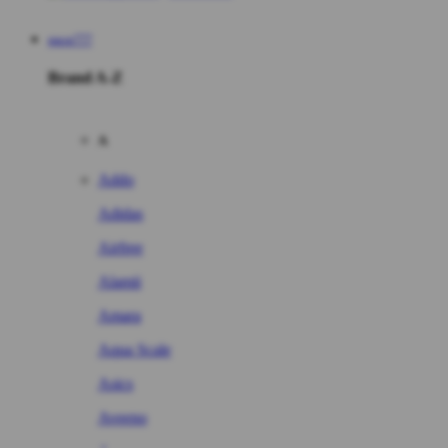
gacor777
Brand A-Z
A
Addo
Adidas
Airfree
Alamii
Amara
Aqua Scale
Asics
Aveeno