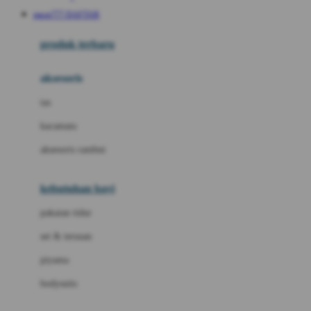
Awan
gacor777 DAFTAR
Azetabio
produk terbaru
B
aksesoris
Baabaasheepz
tas
Babiators
kacamata
Baby Dove
aksesoris rambut
Baby Jogger
Baby Rovega
kebutuhan bayi
Babybee
pakaian tidur
Banana Boat
set & terusan
Banz
piyama
Barbie
bodysuits
Beaba