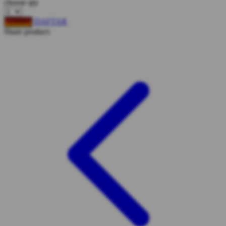
choose qty
Squishmallows
DAFTAR
LOGIN
Starbooks
Share product:
Stick-O
Stokke
Sudocrem
Sumimo
Sunnylife
Sun-Staches
Swimava
T
Tommee Tippee
Trunki
Tutti Bambini