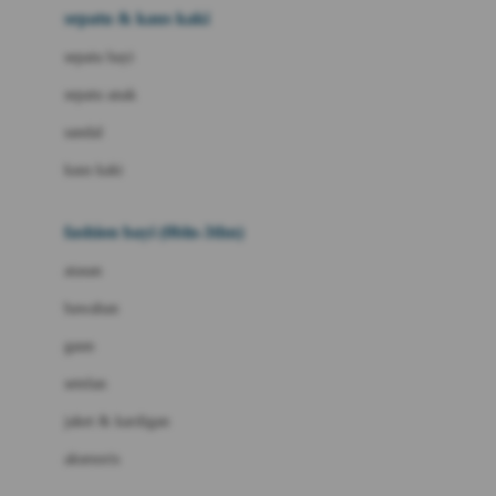
Beauty Barn
sepatu & kaus kaki
Bio Oil
sepatu bayi
Biolane
sepatu anak
Bite Fighters
sandal
Bizzi Growin
kaus kaki
Blackmores
fashion bayi (0bln-3thn)
Blooming Marvellous
atasan
Bonnels
bawahan
Bravado
gaun
Bruder
setelan
Brush Baby
jaket & kardigan
Buds Organics
aksesoris
Bugaboo