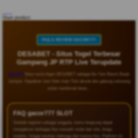
Share product:
FAQ & REVIEW GACOR777
DESABET - Situs Togel Terbesar
Gampang JP RTP Live Terupdate
gacor777
Situs resmi Agen DESABET sebagai Bo Toto Resmi Banjir
Jackpot. Dapatkan Jam Hoki main Toto akurat dan gabung sekarang
untuk menikmati bene...
FAQ gacor777 SLOT
Setelah register sebagai anggota, kamu langsung dapat
mengakses berbagai fitur menarik mulai dari slot, bingo,
roulette, hingga taruhan olahraga dan kasino live. Platform ini