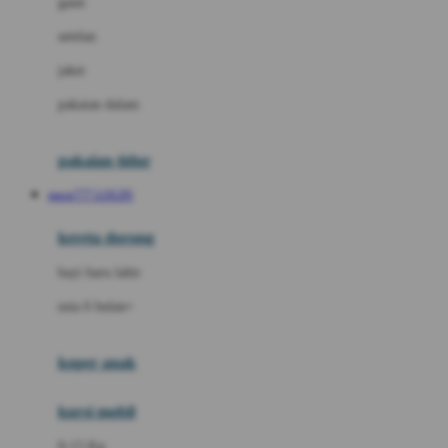
gaun
Dae Organics
setelan
Docare
jaket
Doona
pakaian dalam
Down To Earth
Drew
pakaian tidur
Dr. Brown's
gacor777 LOGIN
E
kereta dorong
ELC
bayi baru lahir
Ergobaby
usia 6 bulan+
Expert Care
koper anak
Ezyroller
kursi mobil
F
0-13 Kg