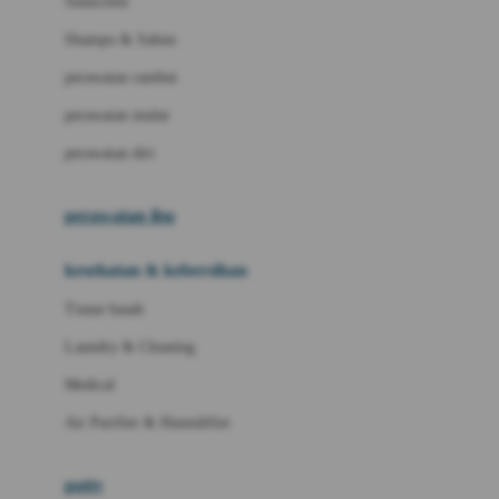
Sunscreen
London Taxi
Shampo & Sabun
Love To Dream
perawatan rambut
perawatan mulut
M
perawatan diri
Magformers
Mama's Choice
perawatan ibu
Mamas&Papas
kesehatan & kebersihan
Mamaway
Tissue basah
Maxi Cosi
Laundry & Cleaning
Megabloks
Medical
Micro
Air Purifier & Humidifier
MiDeer
Mimi & Lula
potty