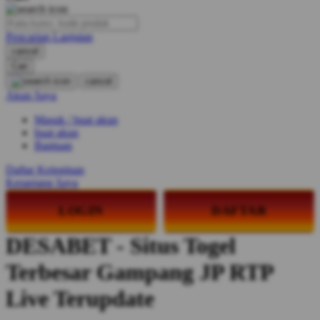
O
Pencarian Lanjutan
Oh Ma Grain
cancel
Okiedog
Cari
cancel
P
Akun Saya
Masuk / buat akun
Peachy
buat akun
Phil & Ted's
Bantuan
Philips Avent
Daftar Keinginan
Keranjang Saya
Pigeon
LOGIN
DAFTAR
Playgro
DESABET - Situs Togel
Poled Global
Terbesar Gampang JP RTP
Ponycycle
Puma
Live Terupdate
Pureats