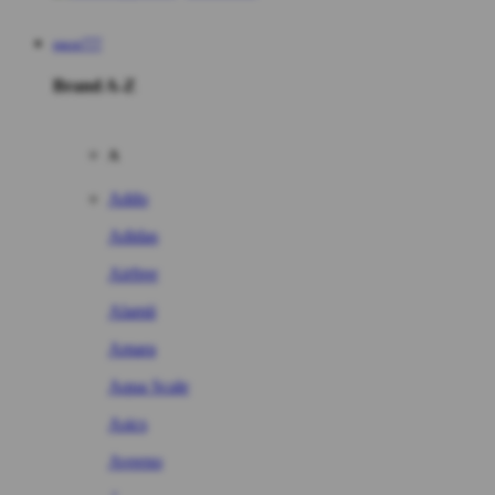
gacor777
Brand A-Z
A
Addo
Adidas
Airfree
Alamii
Amara
Aqua Scale
Asics
Aveeno