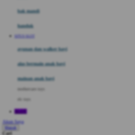
Mini Monkey
Moby
bak mandi
Momami
handuk
Mothercare
SITUS SLOT
Mustela
ayunan dan walker bayi
My Buddy Tag
My K
alas bermain anak bayi
N
mainan anak bayi
Naif
mothercare toys
Nike
elc toys
Nordic Natural
SLOT
Nuby
Akun Saya
Nuna
Masuk
Cari