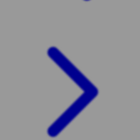
Twistshake
TY Toys
U
V
Veja
Vitaflow
Vtech
W
Waterland
Wellness