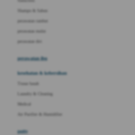
Sunscreen
London Taxi
Shampo & Sabun
Love To Dream
perawatan rambut
perawatan mulut
M
perawatan diri
Magformers
Mama's Choice
perawatan ibu
Mamas&Papas
kesehatan & kebersihan
Mamaway
Tissue basah
Maxi Cosi
Laundry & Cleaning
Megabloks
Medical
Micro
Air Purifier & Humidifier
MiDeer
Mimi & Lula
potty