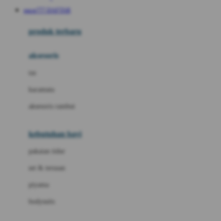
Awan
gacor777 DAFTAR
Azetabio
produk terbaru
B
aksesoris
Baabaasheepz
tas
Babiators
kacamata
Baby Dove
aksesoris rambut
Baby Jogger
Baby Rovega
kebutuhan bayi
Babybee
pakaian tidur
Banana Boat
set & terusan
Banz
piyama
Barbie
bodysuits
Beaba