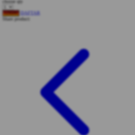
choose qty
Squishmallows
DAFTAR
LOGIN
Starbooks
Share product:
Stick-O
Stokke
Sudocrem
Sumimo
Sunnylife
Sun-Staches
Swimava
T
Tommee Tippee
Trunki
Tutti Bambini