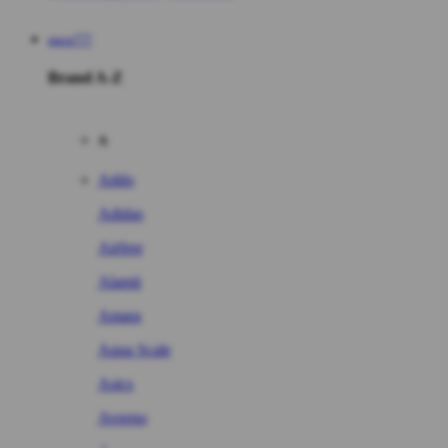
gacor777
Brand A-Z
A
Addo
Adidas
Airfree
Alamii
Amara
Aqua Scale
Asics
Aveeno