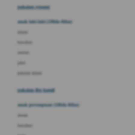
Buggygear
pakaian renang
Bumkins
anak laki-laki (18bln-8thn)
C
atasan
Cetaphil
bawahan
Chicco
setelan
Childlife
jaket
Clevamama
pakaian dalam
Cocolatte
Cottonseeds
pakaian ibu hamil
Cozy N Safe
anak perempuan (18bln-8thn)
Crane
atasan
Cybex
bawahan
D