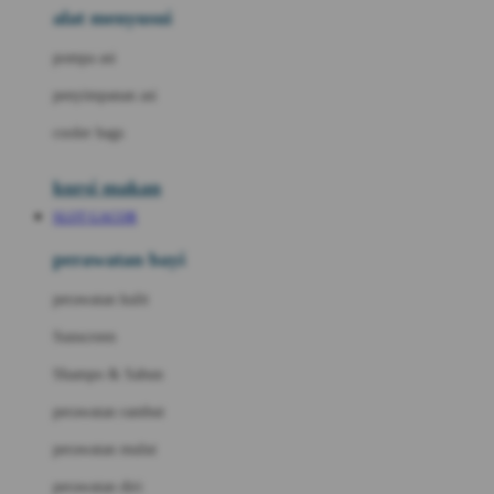
alat menyusui
pompa asi
penyimpanan asi
cooler bags
kursi makan
SLOT GACOR
perawatan bayi
perawatan kulit
Sunscreen
Shampo & Sabun
perawatan rambut
perawatan mulut
perawatan diri