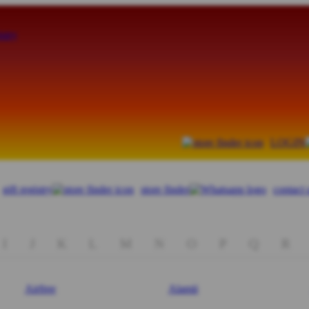
istry
LOGIN
gift registry
store finder
contact 
I
J
K
L
M
N
O
P
Q
R
Airfree
Alamii