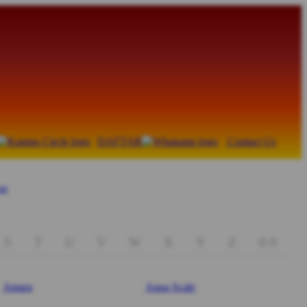
DAFTAR
Contact Us
us
S
T
U
V
W
X
Y
Z
0-9
Amara
Aqua Scale