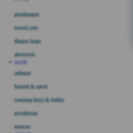
gendongan
travel cots
diaper bags
aksesoris
SLOT88
selimut
bantal & sprei
ranjang bayi & balita
perabotan
matras