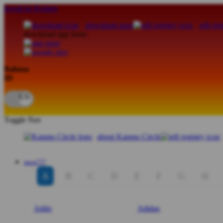
lewati ke Konten
download apps
gift reg
download app from:
Bahasa
ID
Toggle Nav
about Kanmo Circle
gacor777
A
B
C
D
E
F
G
H
Addo
Adidas