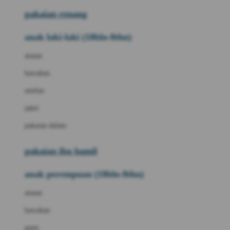
pakaian renang
anak laki-laki (18bln-8thn)
atasan
bawahan
setelan
jaket
pakaian dalam
pakaian ibu hamil
anak perempuan (18bln-8thn)
atasan
bawahan
gaun