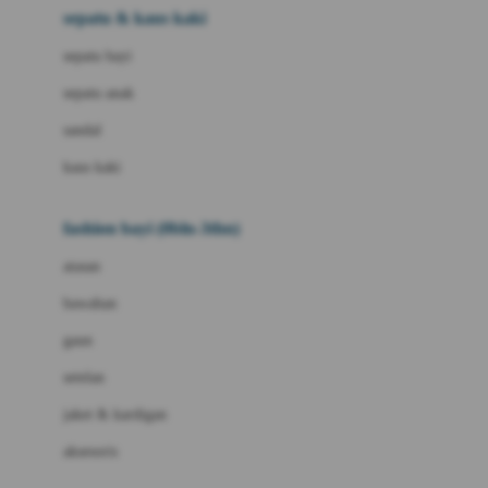
Beauty Barn
sepatu & kaus kaki
Bio Oil
sepatu bayi
Biolane
sepatu anak
Bite Fighters
sandal
Bizzi Growin
kaus kaki
Blackmores
fashion bayi (0bln-3thn)
Blooming Marvellous
atasan
Bonnels
bawahan
Bravado
gaun
Bruder
setelan
Brush Baby
jaket & kardigan
Buds Organics
aksesoris
Bugaboo