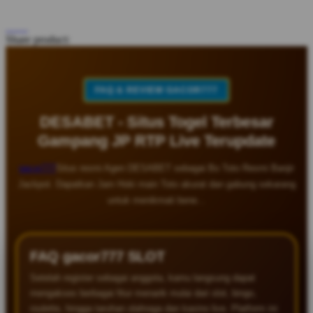
Share product:
FAQ & REVIEW GACOR777
DESABET - Situs Togel Terbesar
Gampang JP RTP Live Terupdate
gacor777
Situs resmi Agen DESABET sebagai Bo Toto Resmi Banjir
Jackpot. Dapatkan Jam Hoki main Toto akurat dan gabung sekarang
untuk menikmati bene...
FAQ gacor777 SLOT
Setelah register sebagai anggota, kamu langsung dapat
mengakses berbagai fitur menarik mulai dari slot, bingo,
roulette, hingga taruhan olahraga dan kasino live. Platform ini