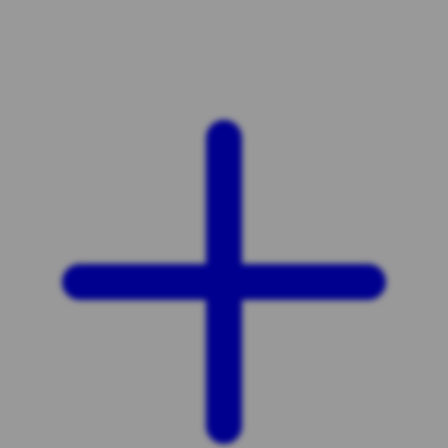
X
Xootz
Y
Yamatoya
Z
Zaxy
Zoggs
0-9
4Moms
59S