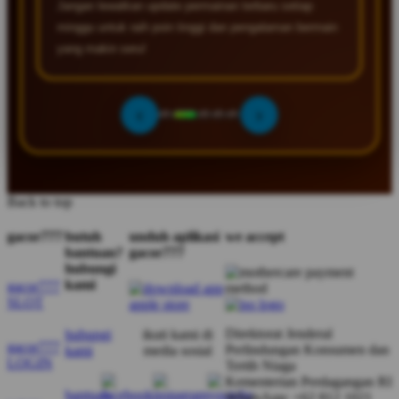
keputusan yang lebih bijak dalam bertaruh. Pengguna
dapat dengan mudah mengakses sepuluh tips untuk
mengelola akun mereka, seperti cara beralih cepat
antara kategori casino dan olahraga lewat aplikasi,
serta panduan tentang keamanan saat bermain. Ada
pula tips untuk deposit, penghasilan poin, atau
withdraw yang lebih efisien, serta update permainan
terbaru yang bisa dicoba secara gratis. Dengan tips
penggunaan yang tersedia, platform ini bertujuan
menjadikan pengalaman dalam menjelajahi berbagai
macam permainan seperti slot, bingo, dan taruhan
olahraga menjadi lebih mudah dan menyenangkan bagi
setiap penggunannya.
‹
›