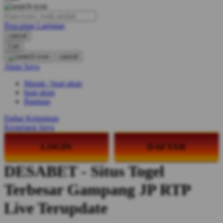
O
Pencarian Lanjutan
Oh Ma Grain
cancel
Okiedog
Cari
cancel
P
Akun Saya
Masuk / buat akun
Peachy
buat akun
Phil & Ted's
Bantuan
Philips Avent
Daftar Keinginan
Keranjang Saya
Pigeon
LOGIN
DAFTAR
Playgro
DESABET - Situs Togel
Poled Global
Terbesar Gampang JP RTP
Ponycycle
Puma
Live Terupdate
Pureats