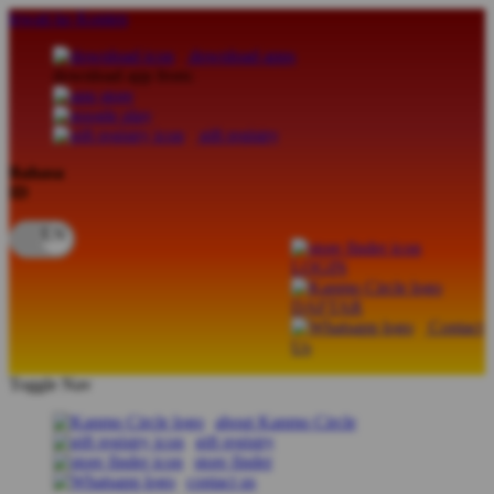
lewati ke Konten
download apps
download app from:
gift registry
Bahasa
ID
LOGIN
DAFTAR
Contact
Us
Toggle Nav
about Kanmo Circle
gift registry
store finder
contact us