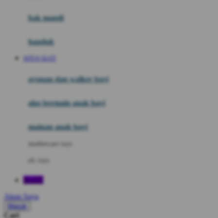
Mini Monkey
Moby
bak mandi
Momami
handuk
Mothercare
SITUS SLOT
Mustela
ayunan dan walker bayi
My Buddy Tag
My K
alas bermain anak bayi
N
mainan anak bayi
Naif
mothercare toys
Nike
elc toys
Nordic Natural
SLOT
Nuby
Akun Saya
Nuna
Masuk
Cari