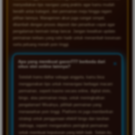
menyediakan tips navigasi yang praktis agar kamu mudah
beralih antar kategori, dari permainan meja hingga ragam
pilihan lainnya. Manajemen akun juga sangat simpel,
ditambah dengan proses deposit dan penarikan cepat agar
pengalaman bermain tetap lancar. Jangan lewatkan update
permainan terbaru yang rutin hadir untuk menambah keseruan
serta peluang meraih poin tinggi.
Apa yang membuat gacor777 berbeda dari
+
situs slot online lainnya?
Setelah kamu daftar sebagai anggota, kamu bisa
menggunakan tips untuk menavigasi berbagai macam
permainan, seperti kasino secara online, digital slots,
bingo, atau permainan meja, untuk meningkatkan
pengalaman! Misalnya, pilihlah permainan yang
menawarkan poin tinggi. Platform ini juga memberikan
strategi untuk penggunaan efektif bingo dan taruhan
olahraga, seperti menganalisis peringkat permainan
untuk membuat keputusan yang lebih baik. Selain itu,