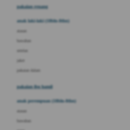
Buggygear
pakaian renang
Bumkins
anak laki-laki (18bln-8thn)
C
atasan
Cetaphil
bawahan
Chicco
setelan
Childlife
jaket
Clevamama
pakaian dalam
Cocolatte
Cottonseeds
pakaian ibu hamil
Cozy N Safe
anak perempuan (18bln-8thn)
Crane
atasan
Cybex
bawahan
D