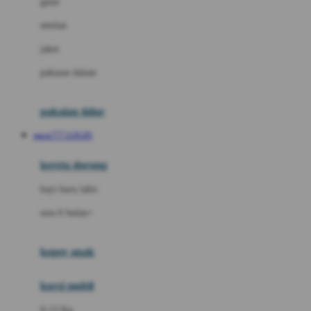
gaun
Dae Organics
setelan
Docare
jaket
Doona
pakaian dalam
Down To Earth
Drew
pakaian tidur
Dr. Brown's
gacor777 LOGIN
E
kereta dorong
ELC
bayi baru lahir
Ergobaby
usia 6 bulan+
Expert Care
koper anak
Ezyroller
kursi mobil
F
0-13 Kg