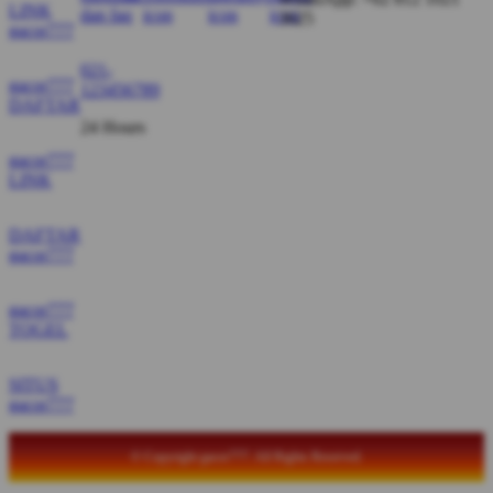
Back to top
gacor777
butuh
unduh aplikasi
we accept
bantuan?
gacor777
hubungi
kami
gacor777
SLOT
Direktorat Jenderal
hubungi
ikuti kami di
gacor777
Perlindungan Konsumen dan
kami
media sosial
LOGIN
Tertib Niaga
Kementerian Perdagangan RI
bantuan
WhatsApp: +62 812 1021
LINK
dan faq
3625
gacor777
021-
gacor777
123456789
DAFTAR
24 Hours
gacor777
LINK