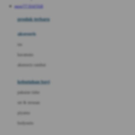
Awan
gacor777 DAFTAR
Azetabio
produk terbaru
B
aksesoris
Baabaasheepz
tas
Babiators
kacamata
Baby Dove
aksesoris rambut
Baby Jogger
Baby Rovega
kebutuhan bayi
Babybee
pakaian tidur
Banana Boat
set & terusan
Banz
piyama
Barbie
bodysuits
Beaba