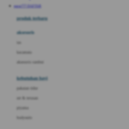
Awan
gacor777 DAFTAR
Azetabio
produk terbaru
B
aksesoris
Baabaasheepz
tas
Babiators
kacamata
Baby Dove
aksesoris rambut
Baby Jogger
Baby Rovega
kebutuhan bayi
Babybee
pakaian tidur
Banana Boat
set & terusan
Banz
piyama
Barbie
bodysuits
Beaba