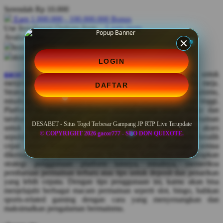
Serendah
Rp 10.000
Q
Earn
1.000.000
-
100.000.000
Bonus
Use Installment Options from
.
Laarn more
QV Baby
Available for :
home delivery
store pickup
R
LOGIN
gacor777
Setelah daftar akun, kamu bisa gunakan tips untuk
Real Shades
menjelajah berbagai permainan kasino, contohnya slot dan meja.
DAFTAR
Strategi ini bisa membantu meningkatkan pengalaman bermainmu,
Red Castle
misalnya dengan memilih permainan yang menawarkan poin tinggi.
Platform ini juga menyediakan strategi untuk usage bingo dan
Ribbon Madness
taruhan olahraga efektif, seperti menganalisis peringkat permainan
DESABET - Situs Togel Terbesar Gampang JP RTP Live Terupdate
untuk membuat keputusan yang lebih hati-hati. Kamu bisa akses
S
© COPYRIGHT 2026 gacor777 - SEO DON QUIXOTE.
sepuluh tips untuk mengelola akun dengan mudah, seperti beralih
cepat antara kategori permainan kasino dan olahraga, semua
Sebamed
dikemas dengan panduan aman. Selain itu, kamu bisa coba terapkan
strategi penggunaan platform lainnya, misalnya, memeriksa
Silver Cross
pembaruan permainan terbaru atau tips untuk deposit dan penarikan
yang lebih cepata. Dengan tips penggunaan ini, kamu akan bisa
Simply Idea
menjelajahi berbagai macam permainan seperti slot, bingo, bahkan
sports-related gaming dengan cara yang menyenangkan dan
Skip Hop
maksimalkan pengalaman bermainmu.
Spectra