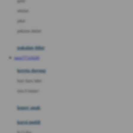
gaun
Dae Organics
setelan
Docare
jaket
Doona
pakaian dalam
Down To Earth
Drew
pakaian tidur
Dr. Brown's
gacor777 LOGIN
E
kereta dorong
ELC
bayi baru lahir
Ergobaby
usia 6 bulan+
Expert Care
koper anak
Ezyroller
kursi mobil
F
0-13 Kg