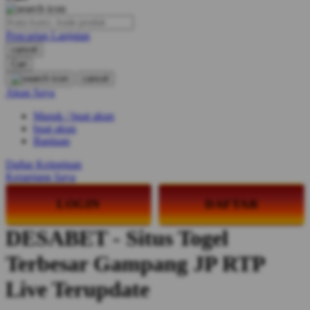
O
Pencarian Lanjutan
Oh Ma Grain
cancel
Okiedog
Cari
cancel
P
Akun Saya
Masuk / buat akun
Peachy
buat akun
Phil & Ted's
Bantuan
Philips Avent
Daftar Keinginan
Keranjang Saya
Pigeon
LOGIN
DAFTAR
Playgro
DESABET - Situs Togel
Poled Global
Terbesar Gampang JP RTP
Ponycycle
Puma
Live Terupdate
Pureats