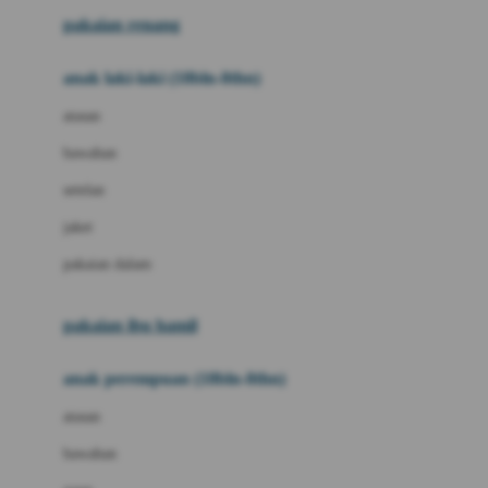
Buggygear
pakaian renang
Bumkins
anak laki-laki (18bln-8thn)
C
atasan
Cetaphil
bawahan
Chicco
setelan
Childlife
jaket
Clevamama
pakaian dalam
Cocolatte
Cottonseeds
pakaian ibu hamil
Cozy N Safe
anak perempuan (18bln-8thn)
Crane
atasan
Cybex
bawahan
D