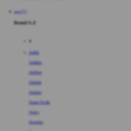
gacor777
Brand A-Z
A
Addo
Adidas
Airfree
Alamii
Amara
Aqua Scale
Asics
Aveeno