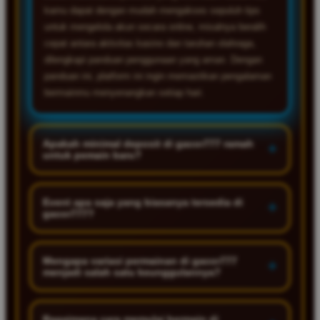
kamu dapat dengan mudah mengakses sepuluh tips
untuk mengelola akun secara online, misalnya beralih
cepat antara aktivitas kasino dan taruhan olahraga,
dilengkapi panduan penggunaan yang aman. Dengan
panduan ini, platform ini ingin memastikan pengalaman
bermainmu menyenangkan setiap hari.
Apakah minimal deposit di gacor777 ramah
+
untuk pemain baru?
Setelah kamu mendaftar sebagai anggota baru, kamu
bisa menggunakan platform ini secara efektif. Misalnya,
Event apa saja yang biasanya tersedia di
+
gacor777?
kamu bisa browsing berbagai macam permainan seperti
kasino, slots, bola, atau bingo. Untuk mendapatkan
Setelah register sebagai anggota baru, kamu bisa
pengalaman bermain yang lebih optimal, coba
menggunakan tips untuk menavigasi beragam
Mengapa variasi permainan di gacor777
perhatikan tips dan strategi yang tersedia. Platform ini
+
menjadi salah satu keunggulannya?
permainan yang tersedia, contohnya dengan memilih
juga menyediakan panduan untuk mengelola akunmu
game slot yang menawarkan poin tinggi atau mencoba
dengan baik. Bagi pemain baru, kamu dapat mengikuti
Setelah mendaftar sebagai anggota, Anda dapat
permainan meja baru untuk mengoptimalkan
sepuluh cara praktis untuk mengoptimalkan
menggunakan berbagai tips untuk memaksimalkan
Bagaimana cara memulai bermain di