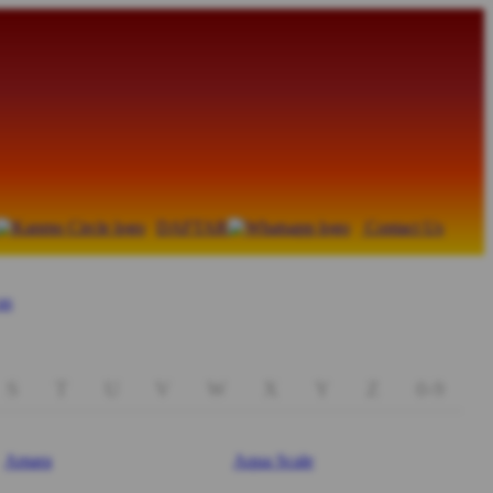
DAFTAR
Contact Us
us
S
T
U
V
W
X
Y
Z
0-9
Amara
Aqua Scale