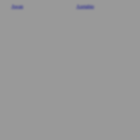
Awan
Azetabio