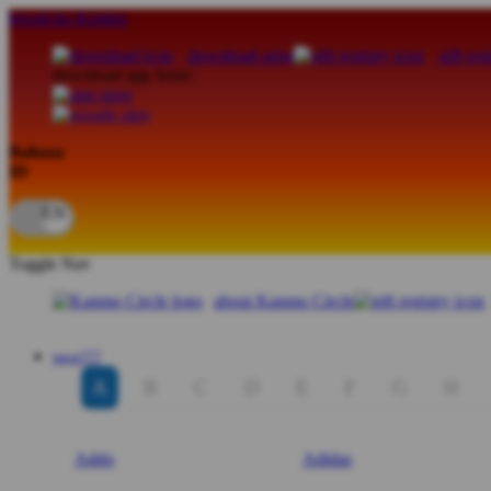
lewati ke Konten
download apps
gift reg
download app from:
Bahasa
ID
Toggle Nav
about Kanmo Circle
gacor777
A
B
C
D
E
F
G
H
Addo
Adidas