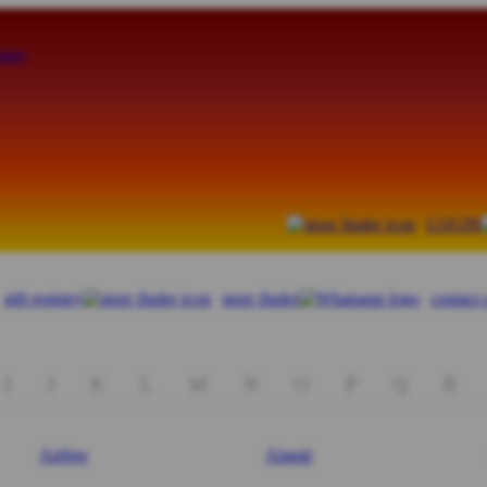
istry
LOGIN
gift registry
store finder
contact 
I
J
K
L
M
N
O
P
Q
R
Airfree
Alamii