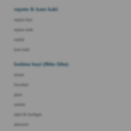
sepatu & kaus kaki
sepatu bayi
sepatu anak
sandal
kaus kaki
fashion bayi (0bln-3thn)
atasan
bawahan
gaun
setelan
jaket & kardigan
aksesoris