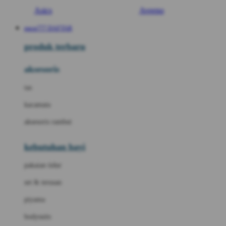
Asics
Aveeno
gacor777 DAFTAR
produk terbaru
aksesoris
tas
kacamata
aksesoris rambut
kebutuhan bayi
pakaian tidur
set & terusan
piyama
bodysuits