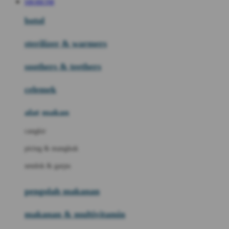
SBOBET88
botol
sterilizer & warmers
soothers & teethers
celemek
alat makan
cangkir
piring & mangkuk
sendok & garpu
pengolah makanan
makanan & multivitamin