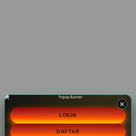
LOGIN
DAFTAR