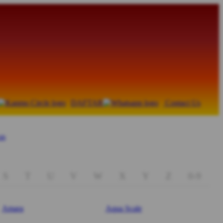
DAFTAR
Contact Us
us
S
T
U
V
W
X
Y
Z
0-9
Amara
Aqua Scale