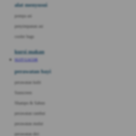
alat menyusui
pompa asi
penyimpanan asi
cooler bags
kursi makan
SLOT GACOR
perawatan bayi
perawatan kulit
Sunscreen
Shampo & Sabun
perawatan rambut
perawatan mulut
perawatan diri