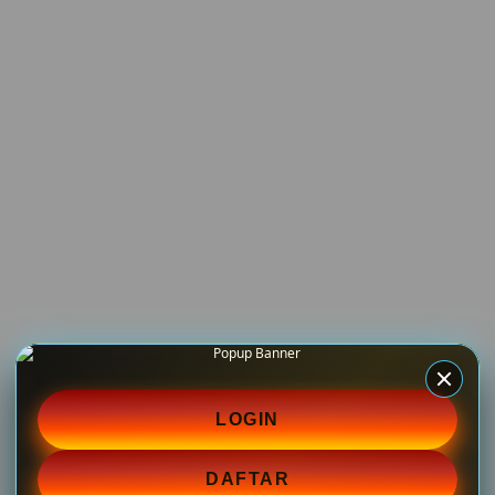
LOGIN
DAFTAR