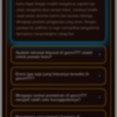
kamu dapat dengan mudah mengakses sepuluh tips
untuk mengelola akun secara online, misalnya beralih
cepat antara aktivitas kasino dan taruhan olahraga,
dilengkapi panduan penggunaan yang aman. Dengan
panduan ini, platform ini ingin memastikan pengalaman
bermainmu menyenangkan setiap hari.
Apakah minimal deposit di gacor777 ramah
+
untuk pemain baru?
Setelah kamu mendaftar sebagai anggota baru, kamu
bisa menggunakan platform ini secara efektif. Misalnya,
Event apa saja yang biasanya tersedia di
+
gacor777?
kamu bisa browsing berbagai macam permainan seperti
kasino, slots, bola, atau bingo. Untuk mendapatkan
Setelah register sebagai anggota baru, kamu bisa
pengalaman bermain yang lebih optimal, coba
menggunakan tips untuk menavigasi beragam
Mengapa variasi permainan di gacor777
perhatikan tips dan strategi yang tersedia. Platform ini
+
menjadi salah satu keunggulannya?
permainan yang tersedia, contohnya dengan memilih
juga menyediakan panduan untuk mengelola akunmu
game slot yang menawarkan poin tinggi atau mencoba
dengan baik. Bagi pemain baru, kamu dapat mengikuti
Setelah mendaftar sebagai anggota, Anda dapat
permainan meja baru untuk mengoptimalkan
sepuluh cara praktis untuk mengoptimalkan
menggunakan berbagai tips untuk memaksimalkan
Bagaimana cara memulai bermain di