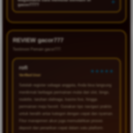
strateginya. Platform ini juga menyediakan strategi
+
penggunaan platform, misalnya dengan cara cepat
gacor777?
pengalaman Anda dengan platform. Misalnya, pelajari
khusus untuk penggunaan bingo dan taruhan olahraga,
beralih antar kategori permainan sesuai minatmu.
cara menavigasi beragam pilihan game seperti slot dan
misalnya dengan menganalisis peringkat permainan
Setelah pendaftaran selesai, anggota baru dapat
Selain itu, kamu bisa memanfaatkan fitur-fitur online
permainan meja untuk menemukan yang sesuai dengan
untuk membuat keputusan yang lebih tepat. Selain itu,
memanfaatkan tips agar pengalaman platform semakin
yang tersedia seperti cek update terbaru dan tips untuk
preferensi Anda. Selain itu, platforms ini menyediakan
kamu bisa mempelajari sepuluh tips untuk mengelola
optimal. Misalnya, selain memilih permainan yang
deposit dan penarikan yang lebih cepat dan aman.
strategi untuk pengelolaan akun berupa tips seperti
akun secara efektif, seperti beralih cepat antar kategori
sesuai dengan tingkat keahlian, juga tersedia strategi
cepat beralih antar kategori permainan, baik kasino atau
REVIEW gacor777
permainan kasino dan aktivitas olahraga, serta
untuk pengelolaan poin yang efektif dalam berbagai
olahraga, dengan sistem keamanan terjamin. Dalam
memastikan keamanan dalam proses deposit dan
Testimoni Pemain gacor777.
kategori seperti slot, bingo dan permainan meja. Untuk
navigasi platform, Anda bisa mengikuti sepuluh cara
penarikan. Dengan menggunakan platform ini, kamu
memaksimalkan aktivitas olahraga, pengguna bisa
praktis untuk meningkatkan pengalaman bermain,
dapat mendapatkan pengalaman bermain yang lebih
mempelajari tips analisis peringkat tim atau memeriksa
seperti mempelajari cara memeriksa pembaruan
penuh tantangan dan menyenangkan.
dina
pembaruan berita terbaru dalam dunia olahraga. Jangan
permainan terbaru atau tips untuk deposit dan
lupa, platform ini menyediakan tips untuk mengelola
Verified User
penarikan yang lebih cepat. Ingat, dengan memahami
akun dengan aman, seperti cara cepat beralih antara
platform ini—dari fitur manajemen akun hingga strategi
game casino, tarutan sports, dan aktivitas lain.
dalam pemilihan game—Anda dapat menjadikan setiap
sesi bermain lebih menyenangkan dan bermanfaat.