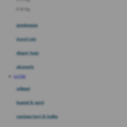
Felt So Sweet
0-36 Kg
Fisher Price
Flipper
gendongan
Friends Of Sally
travel cots
G
diaper bags
Gb
Geko
aksesoris
Graco
SLOT88
Gund
selimut
H
bantal & sprei
Habbie
Haenim
ranjang bayi & balita
Happy Horse