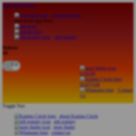
lewati ke Konten
download apps
download app from:
gift registry
Bahasa
ID
LOGIN
DAFTAR
Contact
Us
Toggle Nav
about Kanmo Circle
gift registry
store finder
contact us