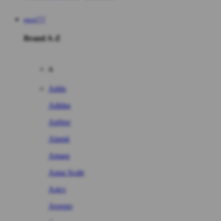
gacor777
Brand A-Z
A
Addo
Adidas
Airfree
Alamii
Amara
Aqua Scale
Asics
Aveeno