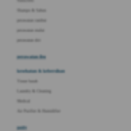
Sunscreen
London Taxi
Shampo & Sabun
Love To Dream
perawatan rambut
perawatan mulut
M
perawatan diri
Magformers
Mama's Choice
perawatan ibu
Mamas&Papas
kesehatan & kebersihan
Mamaway
Tissue basah
Maxi Cosi
Laundry & Cleaning
Megabloks
Medical
Micro
Air Purifier & Humidifier
MiDeer
Mimi & Lula
potty