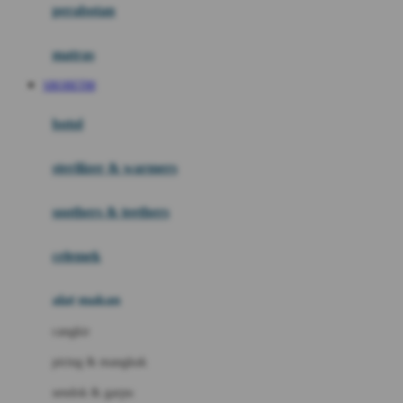
perabotan
Happy Tummy
Hauck
matras
Havaianas
SBOBET88
Hegen
botol
Hot Wheels
sterilizer & warmers
Hybrid
soothers & teethers
I
Inlacta DHA
celemek
Interlac
alat makan
Ivenet
cangkir
J
piring & mangkuk
Jack N Jill
sendok & garpu