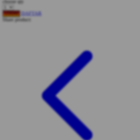
choose qty
Squishmallows
DAFTAR
LOGIN
Starbooks
Share product:
Stick-O
Stokke
Sudocrem
Sumimo
Sunnylife
Sun-Staches
Swimava
T
Tommee Tippee
Trunki
Tutti Bambini