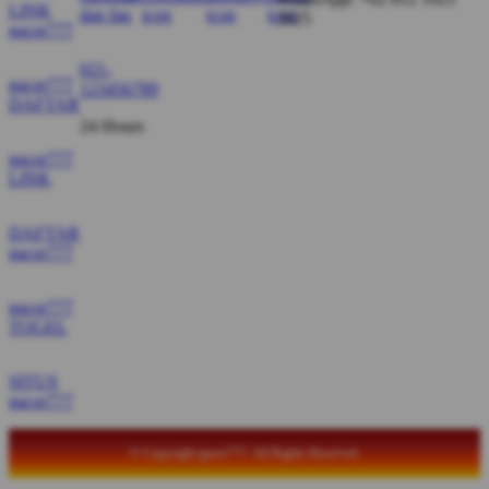
Back to top
gacor777
butuh
unduh aplikasi
we accept
bantuan?
gacor777
hubungi
kami
gacor777
SLOT
Direktorat Jenderal
hubungi
ikuti kami di
gacor777
Perlindungan Konsumen dan
kami
media sosial
LOGIN
Tertib Niaga
Kementerian Perdagangan RI
bantuan
WhatsApp: +62 812 1021
LINK
dan faq
3625
gacor777
021-
gacor777
123456789
DAFTAR
24 Hours
gacor777
LINK