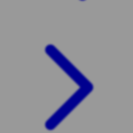
Twistshake
TY Toys
U
V
Veja
Vitaflow
Vtech
W
Waterland
Wellness