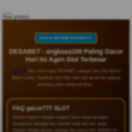
Share product:
FAQ & REVIEW GACOR777
DESABET - angkasa168 Paling Gacor
Hari Ini Agen Slot Terbesar
gacor777
Situs resmi Agen DESABET sebagai Situs Slot Resmi
Banjir Scatter. Dapatkan Jam Hoki main slot akurat dan gabung
sekarang untuk menikmati bene...
FAQ gacor777 SLOT
Setelah register sebagai anggota, kamu langsung dapat
mengakses berbagai fitur menarik mulai dari slot, bingo,
roulette, hingga taruhan olahraga dan kasino live. Platform ini