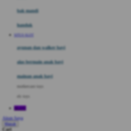
Mini Monkey
Moby
bak mandi
Momami
handuk
Mothercare
SITUS SLOT
Mustela
ayunan dan walker bayi
My Buddy Tag
My K
alas bermain anak bayi
N
mainan anak bayi
Naif
mothercare toys
Nike
elc toys
Nordic Natural
SLOT
Nuby
Akun Saya
Nuna
Masuk
Cari