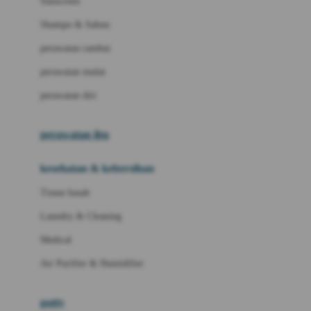
Sunscreen
London Taxi
Shampo & Sabun
Love To Dream
perawatan rambut
perawatan mulut
M
perawatan diri
Magformers
Mama's Choice
perawatan ibu
Mamas&Papas
kesehatan & kebersihan
Mamaway
Tissue basah
Maxi Cosi
Laundry & Cleaning
Megabloks
Medical
Micro
Air Purifier & Humidifier
MiDeer
Mimi & Lula
potty