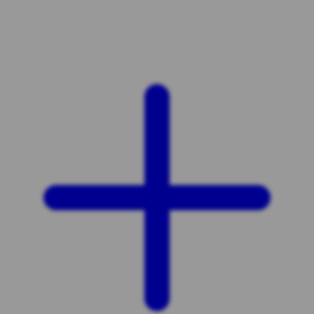
X
Xootz
Y
Yamatoya
Z
Zaxy
Zoggs
0-9
4Moms
59S