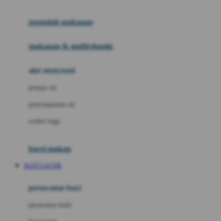
Joie
pengolah makanan
Joolz
Jujube
makanan & multivitamin
K
alat menyusui
Kiddycuts
pompa asi
Kumon
penyimpanan asi
L
cooler bags
Leapfrog
kursi makan
Leclerc
SLOT GACOR
Lee Vierra
Lillebaby
perawatan bayi
Little Bird Told Me
perawatan kulit
Little Miss Janis