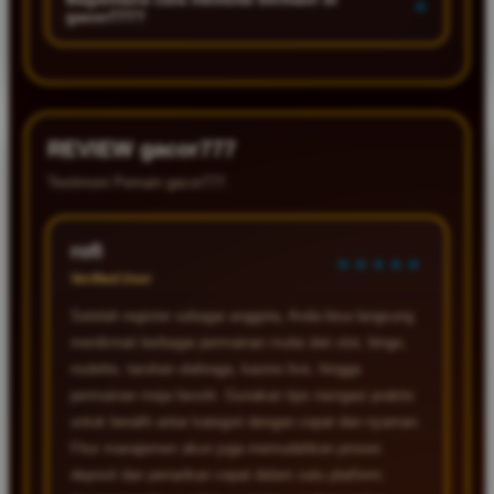
strateginya. Platform ini juga menyediakan strategi
+
penggunaan platform, misalnya dengan cara cepat
gacor777?
pengalaman Anda dengan platform. Misalnya, pelajari
khusus untuk penggunaan bingo dan taruhan olahraga,
beralih antar kategori permainan sesuai minatmu.
cara menavigasi beragam pilihan game seperti slot dan
misalnya dengan menganalisis peringkat permainan
Setelah pendaftaran selesai, anggota baru dapat
Selain itu, kamu bisa memanfaatkan fitur-fitur online
permainan meja untuk menemukan yang sesuai dengan
untuk membuat keputusan yang lebih tepat. Selain itu,
memanfaatkan tips agar pengalaman platform semakin
yang tersedia seperti cek update terbaru dan tips untuk
preferensi Anda. Selain itu, platforms ini menyediakan
kamu bisa mempelajari sepuluh tips untuk mengelola
optimal. Misalnya, selain memilih permainan yang
deposit dan penarikan yang lebih cepat dan aman.
strategi untuk pengelolaan akun berupa tips seperti
akun secara efektif, seperti beralih cepat antar kategori
sesuai dengan tingkat keahlian, juga tersedia strategi
cepat beralih antar kategori permainan, baik kasino atau
REVIEW gacor777
permainan kasino dan aktivitas olahraga, serta
untuk pengelolaan poin yang efektif dalam berbagai
olahraga, dengan sistem keamanan terjamin. Dalam
memastikan keamanan dalam proses deposit dan
Testimoni Pemain gacor777.
kategori seperti slot, bingo dan permainan meja. Untuk
navigasi platform, Anda bisa mengikuti sepuluh cara
penarikan. Dengan menggunakan platform ini, kamu
memaksimalkan aktivitas olahraga, pengguna bisa
praktis untuk meningkatkan pengalaman bermain,
dapat mendapatkan pengalaman bermain yang lebih
mempelajari tips analisis peringkat tim atau memeriksa
seperti mempelajari cara memeriksa pembaruan
dina
penuh tantangan dan menyenangkan.
pembaruan berita terbaru dalam dunia olahraga. Jangan
★★★★★
permainan terbaru atau tips untuk deposit dan
Verified User
lupa, platform ini menyediakan tips untuk mengelola
penarikan yang lebih cepat. Ingat, dengan memahami
akun dengan aman, seperti cara cepat beralih antara
Setelah mendaftar sebagai anggota, anda bisa
platform ini—dari fitur manajemen akun hingga strategi
game casino, tarutan sports, dan aktivitas lain.
memanfaatkan tips untuk menavigasi berbagai macam
dalam pemilihan game—Anda dapat menjadikan setiap
permainan, misalnya memilih permainan slot gratis
sesi bermain lebih menyenangkan dan bermanfaat.
atau meja yang menawarkan poin tinggi. Platform ini
juga menyediakan strategi untuk penggunaan efektif
bingo dan taruhan olahraga, seperti menganalisis
peringkat pertandingan dan skor tim untuk membuat