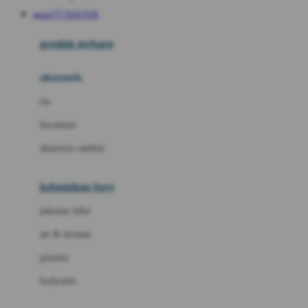
Awan
gacor777 DAFTAR
Azetabio
produk terbaru
B
aksesoris
Baabaasheepz
tas
Babiators
kacamata
Baby Dove
aksesoris rambut
Baby Jogger
Baby Rovega
kebutuhan bayi
Babybee
pakaian tidur
Banana Boat
set & terusan
Banz
piyama
Barbie
bodysuits
Beaba