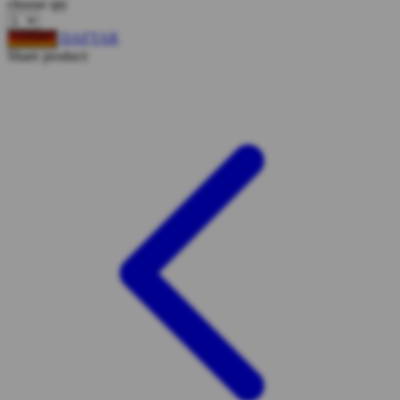
choose qty
Squishmallows
DAFTAR
LOGIN
Starbooks
Share product:
Stick-O
Stokke
Sudocrem
Sumimo
Sunnylife
Sun-Staches
Swimava
T
Tommee Tippee
Trunki
Tutti Bambini