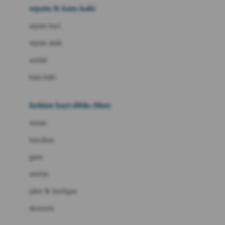
Beauty Barn
sepatu & kaus kaki
Bio Oil
sepatu bayi
Biolane
sepatu anak
Bite Fighters
sandal
Bizzi Growin
kaus kaki
Blackmores
fashion bayi (0bln-3thn)
Blooming Marvellous
atasan
Bonnels
bawahan
Bravado
gaun
Bruder
setelan
Brush Baby
jaket & kardigan
Buds Organics
aksesoris
Bugaboo