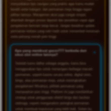
menyediakan tips navigasi yang praktis agar kamu mudah
beralih antar kategori, dari permainan meja hingga ragam
pilihan lainnya. Manajemen akun juga sangat simpel,
ditambah dengan proses deposit dan penarikan cepat agar
pengalaman bermain tetap lancar. Jangan lewatkan update
permainan terbaru yang rutin hadir untuk menambah keseruan
serta peluang meraih poin tinggi.
Apa yang membuat gacor777 berbeda dari
+
situs slot online lainnya?
Setelah kamu daftar sebagai anggota, kamu bisa
menggunakan tips untuk menavigasi berbagai macam
permainan, seperti kasino secara online, digital slots,
bingo, atau permainan meja, untuk meningkatkan
pengalaman! Misalnya, pilihlah permainan yang
menawarkan poin tinggi. Platform ini juga memberikan
strategi untuk penggunaan efektif bingo dan taruhan
olahraga, seperti menganalisis peringkat permainan
untuk membuat keputusan yang lebih baik. Selain itu,