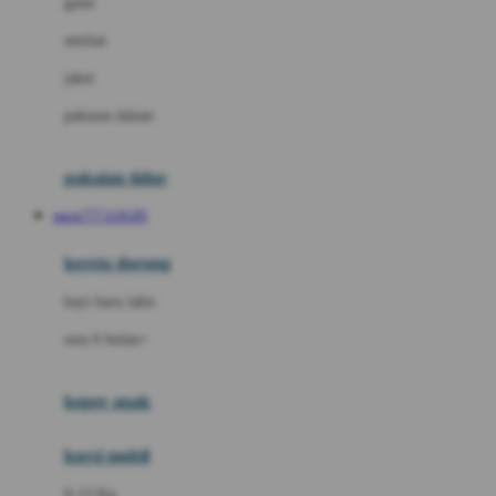
gaun
Dae Organics
setelan
Docare
jaket
Doona
pakaian dalam
Down To Earth
Drew
pakaian tidur
Dr. Brown's
gacor777 LOGIN
E
kereta dorong
ELC
bayi baru lahir
Ergobaby
usia 6 bulan+
Expert Care
koper anak
Ezyroller
kursi mobil
F
0-13 Kg