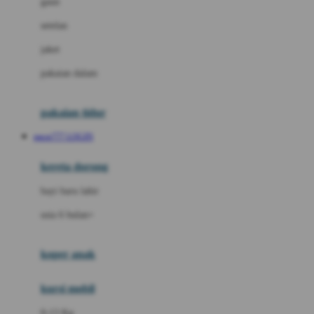
gaun
Dae Organics
setelan
Docare
jaket
Doona
pakaian dalam
Down To Earth
Drew
pakaian tidur
Dr. Brown's
gacor777 LOGIN
E
kereta dorong
ELC
bayi baru lahir
Ergobaby
usia 6 bulan+
Expert Care
koper anak
Ezyroller
kursi mobil
F
0-13 Kg