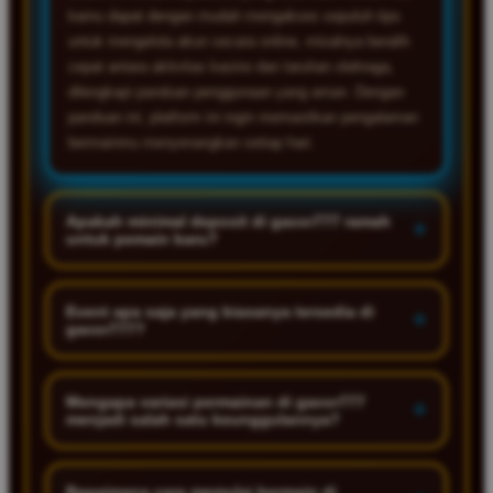
kamu dapat dengan mudah mengakses sepuluh tips
untuk mengelola akun secara online, misalnya beralih
cepat antara aktivitas kasino dan taruhan olahraga,
dilengkapi panduan penggunaan yang aman. Dengan
panduan ini, platform ini ingin memastikan pengalaman
bermainmu menyenangkan setiap hari.
Apakah minimal deposit di gacor777 ramah
+
untuk pemain baru?
Setelah kamu mendaftar sebagai anggota baru, kamu
bisa menggunakan platform ini secara efektif. Misalnya,
Event apa saja yang biasanya tersedia di
+
gacor777?
kamu bisa browsing berbagai macam permainan seperti
kasino, slots, bola, atau bingo. Untuk mendapatkan
Setelah register sebagai anggota baru, kamu bisa
pengalaman bermain yang lebih optimal, coba
menggunakan tips untuk menavigasi beragam
Mengapa variasi permainan di gacor777
perhatikan tips dan strategi yang tersedia. Platform ini
+
menjadi salah satu keunggulannya?
permainan yang tersedia, contohnya dengan memilih
juga menyediakan panduan untuk mengelola akunmu
game slot yang menawarkan poin tinggi atau mencoba
dengan baik. Bagi pemain baru, kamu dapat mengikuti
Setelah mendaftar sebagai anggota, Anda dapat
permainan meja baru untuk mengoptimalkan
sepuluh cara praktis untuk mengoptimalkan
menggunakan berbagai tips untuk memaksimalkan
Bagaimana cara memulai bermain di