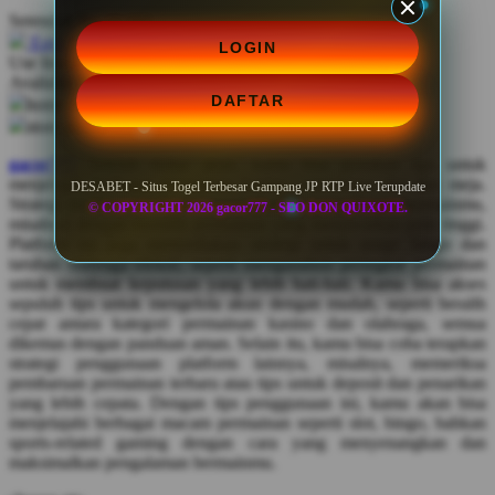
Serendah
Rp 10.000
Q
Earn
1.000.000
-
100.000.000
Bonus
LOGIN
Use Installment Options from
.
Laarn more
QV Baby
Available for :
DAFTAR
home delivery
store pickup
R
gacor777
Setelah daftar akun, kamu bisa gunakan tips untuk
Real Shades
menjelajah berbagai permainan kasino, contohnya slot dan meja.
DESABET - Situs Togel Terbesar Gampang JP RTP Live Terupdate
Strategi ini bisa membantu meningkatkan pengalaman bermainmu,
Red Castle
© COPYRIGHT 2026 gacor777 - SEO DON QUIXOTE.
misalnya dengan memilih permainan yang menawarkan poin tinggi.
Platform ini juga menyediakan strategi untuk usage bingo dan
Ribbon Madness
taruhan olahraga efektif, seperti menganalisis peringkat permainan
untuk membuat keputusan yang lebih hati-hati. Kamu bisa akses
S
sepuluh tips untuk mengelola akun dengan mudah, seperti beralih
cepat antara kategori permainan kasino dan olahraga, semua
Sebamed
dikemas dengan panduan aman. Selain itu, kamu bisa coba terapkan
strategi penggunaan platform lainnya, misalnya, memeriksa
Silver Cross
pembaruan permainan terbaru atau tips untuk deposit dan penarikan
yang lebih cepata. Dengan tips penggunaan ini, kamu akan bisa
Simply Idea
menjelajahi berbagai macam permainan seperti slot, bingo, bahkan
sports-related gaming dengan cara yang menyenangkan dan
Skip Hop
maksimalkan pengalaman bermainmu.
Spectra