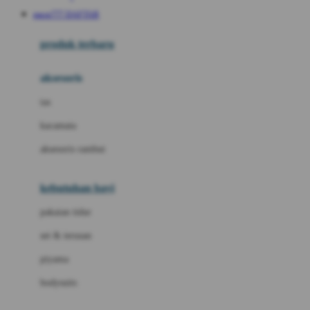
Awan
gacor777 DAFTAR
Azetabio
produk terbaru
B
aksesoris
Baabaasheepz
tas
Babiators
kacamata
Baby Dove
aksesoris rambut
Baby Jogger
Baby Rovega
kebutuhan bayi
Babybee
pakaian tidur
Banana Boat
set & terusan
Banz
piyama
Barbie
bodysuits
Beaba