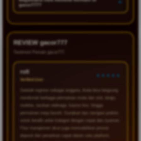
strateginya. Platform ini juga menyediakan strategi
+
penggunaan platform, misalnya dengan cara cepat
gacor777?
pengalaman Anda dengan platform. Misalnya, pelajari
khusus untuk penggunaan bingo dan taruhan olahraga,
beralih antar kategori permainan sesuai minatmu.
cara menavigasi beragam pilihan game seperti slot dan
misalnya dengan menganalisis peringkat permainan
Setelah pendaftaran selesai, anggota baru dapat
Selain itu, kamu bisa memanfaatkan fitur-fitur online
permainan meja untuk menemukan yang sesuai dengan
untuk membuat keputusan yang lebih tepat. Selain itu,
memanfaatkan tips agar pengalaman platform semakin
yang tersedia seperti cek update terbaru dan tips untuk
preferensi Anda. Selain itu, platforms ini menyediakan
kamu bisa mempelajari sepuluh tips untuk mengelola
optimal. Misalnya, selain memilih permainan yang
deposit dan penarikan yang lebih cepat dan aman.
strategi untuk pengelolaan akun berupa tips seperti
akun secara efektif, seperti beralih cepat antar kategori
sesuai dengan tingkat keahlian, juga tersedia strategi
cepat beralih antar kategori permainan, baik kasino atau
REVIEW gacor777
permainan kasino dan aktivitas olahraga, serta
untuk pengelolaan poin yang efektif dalam berbagai
olahraga, dengan sistem keamanan terjamin. Dalam
memastikan keamanan dalam proses deposit dan
Testimoni Pemain gacor777.
kategori seperti slot, bingo dan permainan meja. Untuk
navigasi platform, Anda bisa mengikuti sepuluh cara
penarikan. Dengan menggunakan platform ini, kamu
memaksimalkan aktivitas olahraga, pengguna bisa
praktis untuk meningkatkan pengalaman bermain,
dapat mendapatkan pengalaman bermain yang lebih
mempelajari tips analisis peringkat tim atau memeriksa
seperti mempelajari cara memeriksa pembaruan
penuh tantangan dan menyenangkan.
dina
pembaruan berita terbaru dalam dunia olahraga. Jangan
permainan terbaru atau tips untuk deposit dan
lupa, platform ini menyediakan tips untuk mengelola
Verified User
penarikan yang lebih cepat. Ingat, dengan memahami
akun dengan aman, seperti cara cepat beralih antara
platform ini—dari fitur manajemen akun hingga strategi
game casino, tarutan sports, dan aktivitas lain.
dalam pemilihan game—Anda dapat menjadikan setiap
sesi bermain lebih menyenangkan dan bermanfaat.