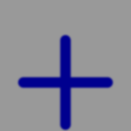
X
Xootz
Y
Yamatoya
Z
Zaxy
Zoggs
0-9
4Moms
59S