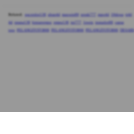
DAFTAR
gacor777
gacor777
TOGEL
SITUS
gacor777
© Copyright gacor777. All Rights Reserved.
Related:
gacorslot138
uban4d
maxwin89
perak777
mpo4d
19dewa
tt4d
4d
istana138
bintangmpo
empu138
ini777
1nwin
instaslot88
capsa
toto
PELANGITOTO888
PELANGITOTO888
PELANGITOTO888
DESAB