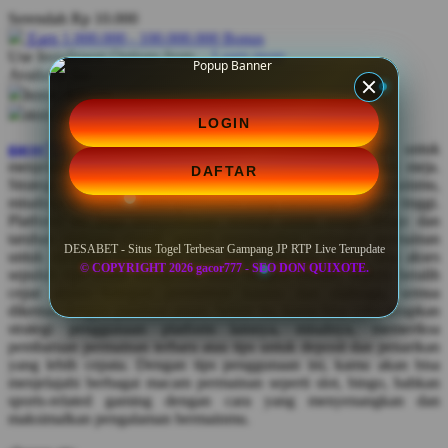
Serendah
Rp 10.000
Q
Earn
1.000.000
-
100.000.000
Bonus
Use Installment Options from
.
Laarn more
QV Baby
Available for :
home delivery
store pickup
R
LOGIN
gacor777
Setelah daftar akun, kamu bisa gunakan tips untuk
Real Shades
menjelajah berbagai permainan kasino, contohnya slot dan meja.
DAFTAR
Strategi ini bisa membantu meningkatkan pengalaman bermainmu,
Red Castle
misalnya dengan memilih permainan yang menawarkan poin tinggi.
Platform ini juga menyediakan strategi untuk usage bingo dan
Ribbon Madness
taruhan olahraga efektif, seperti menganalisis peringkat permainan
DESABET - Situs Togel Terbesar Gampang JP RTP Live Terupdate
untuk membuat keputusan yang lebih hati-hati. Kamu bisa akses
S
© COPYRIGHT 2026 gacor777 - SEO DON QUIXOTE.
sepuluh tips untuk mengelola akun dengan mudah, seperti beralih
cepat antara kategori permainan kasino dan olahraga, semua
Sebamed
dikemas dengan panduan aman. Selain itu, kamu bisa coba terapkan
strategi penggunaan platform lainnya, misalnya, memeriksa
Silver Cross
pembaruan permainan terbaru atau tips untuk deposit dan penarikan
yang lebih cepata. Dengan tips penggunaan ini, kamu akan bisa
Simply Idea
menjelajahi berbagai macam permainan seperti slot, bingo, bahkan
sports-related gaming dengan cara yang menyenangkan dan
Skip Hop
maksimalkan pengalaman bermainmu.
Spectra