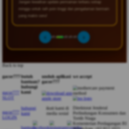
keputusan yang lebih bijak dalam bertaruh. Pengguna
dapat dengan mudah mengakses sepuluh tips untuk
mengelola akun mereka, seperti cara beralih cepat
antara kategori casino dan olahraga lewat aplikasi,
serta panduan tentang keamanan saat bermain. Ada
pula tips untuk deposit, penghasilan poin, atau
withdraw yang lebih efisien, serta update permainan
terbaru yang bisa dicoba secara gratis. Dengan tips
penggunaan yang tersedia, platform ini bertujuan
menjadikan pengalaman dalam menjelajahi berbagai
macam permainan seperti slot, bingo, dan taruhan
olahraga menjadi lebih mudah dan menyenangkan bagi
setiap penggunannya.
‹
›