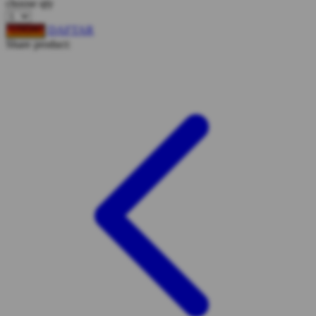
choose qty
Squishmallows
DAFTAR
LOGIN
Starbooks
Share product:
Stick-O
Stokke
Sudocrem
Sumimo
Sunnylife
Sun-Staches
Swimava
T
Tommee Tippee
Trunki
Tutti Bambini