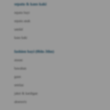
Beauty Barn
sepatu & kaus kaki
Bio Oil
sepatu bayi
Biolane
sepatu anak
Bite Fighters
sandal
Bizzi Growin
kaus kaki
Blackmores
fashion bayi (0bln-3thn)
Blooming Marvellous
atasan
Bonnels
bawahan
Bravado
gaun
Bruder
setelan
Brush Baby
jaket & kardigan
Buds Organics
aksesoris
Bugaboo