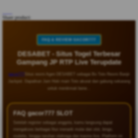
Share product:
FAQ & REVIEW GACOR777
DESABET - Situs Togel Terbesar
Gampang JP RTP Live Terupdate
gacor777
Situs resmi Agen DESABET sebagai Bo Toto Resmi Banjir
Jackpot. Dapatkan Jam Hoki main Toto akurat dan gabung sekarang
untuk menikmati bene...
FAQ gacor777 SLOT
Setelah register sebagai anggota, kamu langsung dapat
mengakses berbagai fitur menarik mulai dari slot, bingo,
roulette, hingga taruhan olahraga dan kasino live. Platform ini