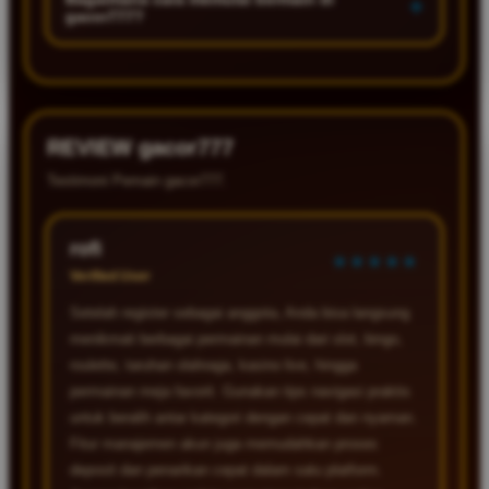
strateginya. Platform ini juga menyediakan strategi
+
penggunaan platform, misalnya dengan cara cepat
gacor777?
pengalaman Anda dengan platform. Misalnya, pelajari
khusus untuk penggunaan bingo dan taruhan olahraga,
beralih antar kategori permainan sesuai minatmu.
cara menavigasi beragam pilihan game seperti slot dan
misalnya dengan menganalisis peringkat permainan
Setelah pendaftaran selesai, anggota baru dapat
Selain itu, kamu bisa memanfaatkan fitur-fitur online
permainan meja untuk menemukan yang sesuai dengan
untuk membuat keputusan yang lebih tepat. Selain itu,
memanfaatkan tips agar pengalaman platform semakin
yang tersedia seperti cek update terbaru dan tips untuk
preferensi Anda. Selain itu, platforms ini menyediakan
kamu bisa mempelajari sepuluh tips untuk mengelola
optimal. Misalnya, selain memilih permainan yang
deposit dan penarikan yang lebih cepat dan aman.
strategi untuk pengelolaan akun berupa tips seperti
akun secara efektif, seperti beralih cepat antar kategori
sesuai dengan tingkat keahlian, juga tersedia strategi
cepat beralih antar kategori permainan, baik kasino atau
REVIEW gacor777
permainan kasino dan aktivitas olahraga, serta
untuk pengelolaan poin yang efektif dalam berbagai
olahraga, dengan sistem keamanan terjamin. Dalam
memastikan keamanan dalam proses deposit dan
Testimoni Pemain gacor777.
kategori seperti slot, bingo dan permainan meja. Untuk
navigasi platform, Anda bisa mengikuti sepuluh cara
penarikan. Dengan menggunakan platform ini, kamu
memaksimalkan aktivitas olahraga, pengguna bisa
praktis untuk meningkatkan pengalaman bermain,
dapat mendapatkan pengalaman bermain yang lebih
mempelajari tips analisis peringkat tim atau memeriksa
seperti mempelajari cara memeriksa pembaruan
dina
penuh tantangan dan menyenangkan.
pembaruan berita terbaru dalam dunia olahraga. Jangan
★★★★★
permainan terbaru atau tips untuk deposit dan
Verified User
lupa, platform ini menyediakan tips untuk mengelola
penarikan yang lebih cepat. Ingat, dengan memahami
akun dengan aman, seperti cara cepat beralih antara
Setelah mendaftar sebagai anggota, anda bisa
platform ini—dari fitur manajemen akun hingga strategi
game casino, tarutan sports, dan aktivitas lain.
memanfaatkan tips untuk menavigasi berbagai macam
dalam pemilihan game—Anda dapat menjadikan setiap
permainan, misalnya memilih permainan slot gratis
sesi bermain lebih menyenangkan dan bermanfaat.
atau meja yang menawarkan poin tinggi. Platform ini
juga menyediakan strategi untuk penggunaan efektif
bingo dan taruhan olahraga, seperti menganalisis
peringkat pertandingan dan skor tim untuk membuat