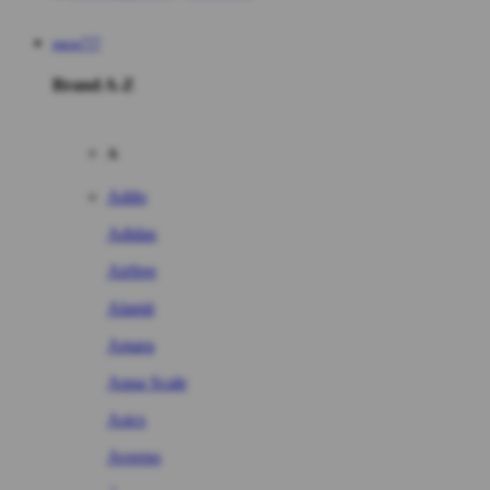
gacor777
Brand A-Z
A
Addo
Adidas
Airfree
Alamii
Amara
Aqua Scale
Asics
Aveeno