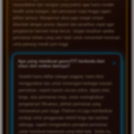
menyediakan tips navigasi yang praktis agar kamu mudah
beralih antar kategori, dari permainan meja hingga ragam
pilihan lainnya. Manajemen akun juga sangat simpel,
ditambah dengan proses deposit dan penarikan cepat agar
pengalaman bermain tetap lancar. Jangan lewatkan update
permainan terbaru yang rutin hadir untuk menambah keseruan
serta peluang meraih poin tinggi.
Apa yang membuat gacor777 berbeda dari
+
situs slot online lainnya?
Setelah kamu daftar sebagai anggota, kamu bisa
menggunakan tips untuk menavigasi berbagai macam
permainan, seperti kasino secara online, digital slots,
bingo, atau permainan meja, untuk meningkatkan
pengalaman! Misalnya, pilihlah permainan yang
menawarkan poin tinggi. Platform ini juga memberikan
strategi untuk penggunaan efektif bingo dan taruhan
olahraga, seperti menganalisis peringkat permainan
untuk membuat keputusan yang lebih baik. Selain itu,