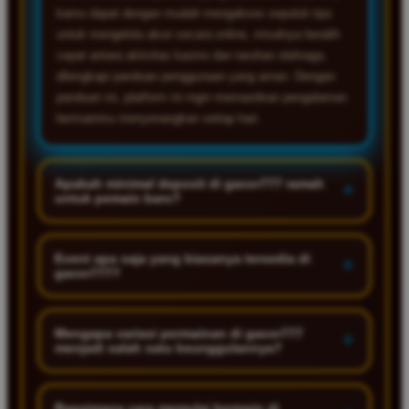
kamu dapat dengan mudah mengakses sepuluh tips
untuk mengelola akun secara online, misalnya beralih
cepat antara aktivitas kasino dan taruhan olahraga,
dilengkapi panduan penggunaan yang aman. Dengan
panduan ini, platform ini ingin memastikan pengalaman
bermainmu menyenangkan setiap hari.
Apakah minimal deposit di gacor777 ramah
+
untuk pemain baru?
Setelah kamu mendaftar sebagai anggota baru, kamu
bisa menggunakan platform ini secara efektif. Misalnya,
Event apa saja yang biasanya tersedia di
+
gacor777?
kamu bisa browsing berbagai macam permainan seperti
kasino, slots, bola, atau bingo. Untuk mendapatkan
Setelah register sebagai anggota baru, kamu bisa
pengalaman bermain yang lebih optimal, coba
menggunakan tips untuk menavigasi beragam
Mengapa variasi permainan di gacor777
perhatikan tips dan strategi yang tersedia. Platform ini
+
menjadi salah satu keunggulannya?
permainan yang tersedia, contohnya dengan memilih
juga menyediakan panduan untuk mengelola akunmu
game slot yang menawarkan poin tinggi atau mencoba
dengan baik. Bagi pemain baru, kamu dapat mengikuti
Setelah mendaftar sebagai anggota, Anda dapat
permainan meja baru untuk mengoptimalkan
sepuluh cara praktis untuk mengoptimalkan
menggunakan berbagai tips untuk memaksimalkan
Bagaimana cara memulai bermain di