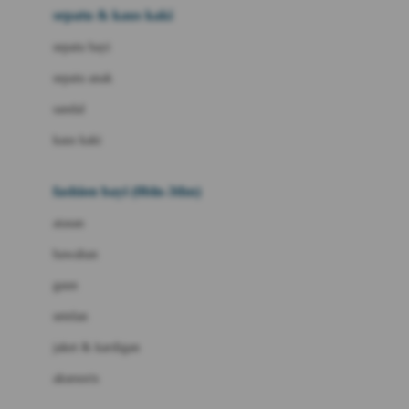
Beauty Barn
sepatu & kaus kaki
Bio Oil
sepatu bayi
Biolane
sepatu anak
Bite Fighters
sandal
Bizzi Growin
kaus kaki
Blackmores
fashion bayi (0bln-3thn)
Blooming Marvellous
atasan
Bonnels
bawahan
Bravado
gaun
Bruder
setelan
Brush Baby
jaket & kardigan
Buds Organics
aksesoris
Bugaboo