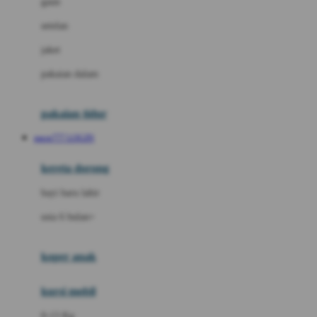
gaun
Dae Organics
setelan
Docare
jaket
Doona
pakaian dalam
Down To Earth
Drew
pakaian tidur
Dr. Brown's
gacor777 LOGIN
E
kereta dorong
ELC
bayi baru lahir
Ergobaby
usia 6 bulan+
Expert Care
koper anak
Ezyroller
kursi mobil
F
0-13 Kg