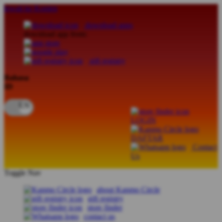
lewati ke Konten
download apps
download app from:
gift registry
Bahasa
ID
LOGIN
DAFTAR
Contact
Us
Toggle Nav
about Kanmo Circle
gift registry
store finder
contact us