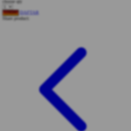
choose qty
Squishmallows
DAFTAR
LOGIN
Starbooks
Share product:
Stick-O
Stokke
Sudocrem
Sumimo
Sunnylife
Sun-Staches
Swimava
T
Tommee Tippee
Trunki
Tutti Bambini