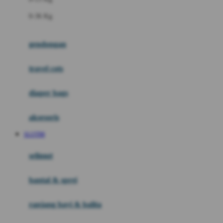
Felt So Sweet
0-36 Kg
Fisher Price
Flipper
gendongan
Friends Of Sally
travel cots
G
diaper bags
Gb
Geko
aksesoris
Graco
SLOT88
Gund
selimut
H
bantal & sprei
Habbie
Haenim
ranjang bayi & balita
Happy Horse