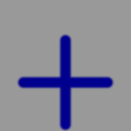
X
Xootz
Y
Yamatoya
Z
Zaxy
Zoggs
0-9
4Moms
59S