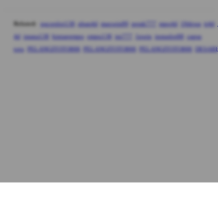
DAFTAR
gacor777
gacor777
TOGEL
SITUS
gacor777
© Copyright gacor777. All Rights Reserved.
Related:
gacorslot138
uban4d
maxwin89
perak777
mpo4d
19dewa
tt4d
4d
istana138
bintangmpo
empu138
ini777
1nwin
instaslot88
capsa
toto
PELANGITOTO888
PELANGITOTO888
PELANGITOTO888
DESAB