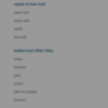
Beauty Barn
sepatu & kaus kaki
Bio Oil
sepatu bayi
Biolane
sepatu anak
Bite Fighters
sandal
Bizzi Growin
kaus kaki
Blackmores
fashion bayi (0bln-3thn)
Blooming Marvellous
atasan
Bonnels
bawahan
Bravado
gaun
Bruder
setelan
Brush Baby
jaket & kardigan
Buds Organics
aksesoris
Bugaboo