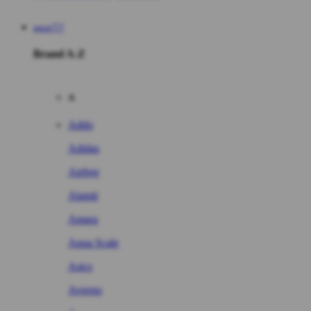
gacor777
Brand A-Z
A
Addo
Adidas
Airfree
Alamii
Amara
Aqua Scale
Asics
Aveeno