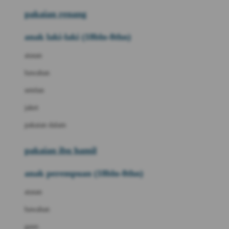
pakaian renang
anak laki-laki (18bln-8thn)
atasan
bawahan
setelan
jaket
pakaian dalam
pakaian ibu hamil
anak perempuan (18bln-8thn)
atasan
bawahan
gaun