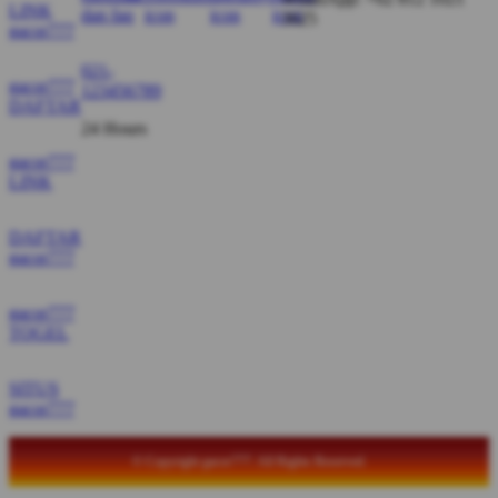
Back to top
gacor777
butuh
unduh aplikasi
we accept
bantuan?
gacor777
hubungi
kami
gacor777
SLOT
Direktorat Jenderal
hubungi
ikuti kami di
gacor777
Perlindungan Konsumen dan
kami
media sosial
LOGIN
Tertib Niaga
Kementerian Perdagangan RI
bantuan
WhatsApp: +62 812 1021
LINK
dan faq
3625
gacor777
021-
gacor777
123456789
DAFTAR
24 Hours
gacor777
LINK