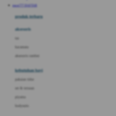
Awan
gacor777 DAFTAR
Azetabio
produk terbaru
B
aksesoris
Baabaasheepz
tas
Babiators
kacamata
Baby Dove
aksesoris rambut
Baby Jogger
Baby Rovega
kebutuhan bayi
Babybee
pakaian tidur
Banana Boat
set & terusan
Banz
piyama
Barbie
bodysuits
Beaba