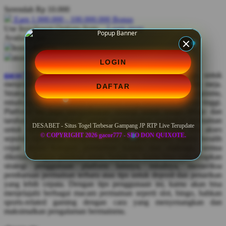
Serendah
Rp 10.000
Q
Earn
1.000.000
-
100.000.000
Bonus
Use Installment Options from
.
Laarn more
QV Baby
Available for :
home delivery
store pickup
R
LOGIN
gacor777
Setelah daftar akun, kamu bisa gunakan tips untuk
Real Shades
menjelajah berbagai permainan kasino, contohnya slot dan meja.
DAFTAR
Strategi ini bisa membantu meningkatkan pengalaman bermainmu,
Red Castle
misalnya dengan memilih permainan yang menawarkan poin tinggi.
Platform ini juga menyediakan strategi untuk usage bingo dan
Ribbon Madness
taruhan olahraga efektif, seperti menganalisis peringkat permainan
DESABET - Situs Togel Terbesar Gampang JP RTP Live Terupdate
untuk membuat keputusan yang lebih hati-hati. Kamu bisa akses
S
© COPYRIGHT 2026 gacor777 - SEO DON QUIXOTE.
sepuluh tips untuk mengelola akun dengan mudah, seperti beralih
cepat antara kategori permainan kasino dan olahraga, semua
Sebamed
dikemas dengan panduan aman. Selain itu, kamu bisa coba terapkan
strategi penggunaan platform lainnya, misalnya, memeriksa
Silver Cross
pembaruan permainan terbaru atau tips untuk deposit dan penarikan
yang lebih cepata. Dengan tips penggunaan ini, kamu akan bisa
Simply Idea
menjelajahi berbagai macam permainan seperti slot, bingo, bahkan
sports-related gaming dengan cara yang menyenangkan dan
Skip Hop
maksimalkan pengalaman bermainmu.
Spectra