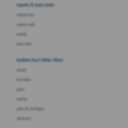
Beauty Barn
sepatu & kaus kaki
Bio Oil
sepatu bayi
Biolane
sepatu anak
Bite Fighters
sandal
Bizzi Growin
kaus kaki
Blackmores
fashion bayi (0bln-3thn)
Blooming Marvellous
atasan
Bonnels
bawahan
Bravado
gaun
Bruder
setelan
Brush Baby
jaket & kardigan
Buds Organics
aksesoris
Bugaboo