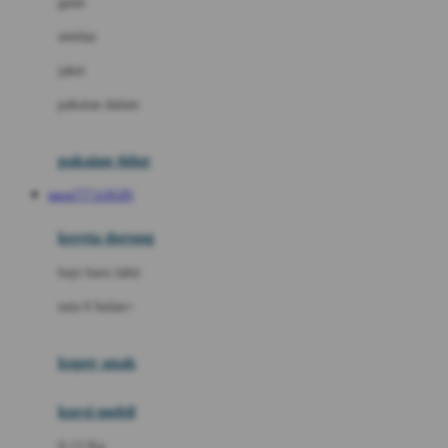
gaun
Dae Organics
setelan
Docare
jaket
Doona
pakaian dalam
Down To Earth
Drew
pakaian tidur
Dr. Brown's
gacor777 LOGIN
E
kereta dorong
ELC
bayi baru lahir
Ergobaby
usia 6 bulan+
Expert Care
koper anak
Ezyroller
kursi mobil
F
0-13 Kg