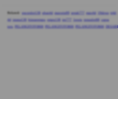
DAFTAR
gacor777
gacor777
TOGEL
SITUS
gacor777
© Copyright gacor777. All Rights Reserved.
Related:
gacorslot138
uban4d
maxwin89
perak777
mpo4d
19dewa
tt4d
4d
istana138
bintangmpo
empu138
ini777
1nwin
instaslot88
capsa
toto
PELANGITOTO888
PELANGITOTO888
PELANGITOTO888
DESAB