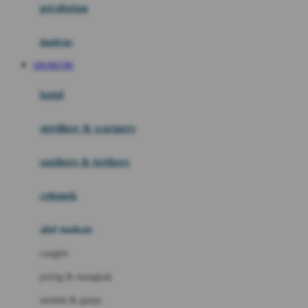
perabotan
Happy Tummy
Hauck
matras
Havaianas
SBOBET88
Hegen
botol
Hot Wheels
sterilizer & warmers
Hybrid
soothers & teethers
I
Inlacta DHA
celemek
Interlac
alat makan
Ivenet
cangkir
J
piring & mangkuk
Jack N Jill
sendok & garpu