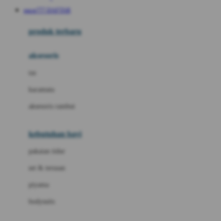
Awan
gacor777 DAFTAR
Azetabio
produk terbaru
B
aksesoris
Baabaasheepz
tas
Babiators
kacamata
Baby Dove
aksesoris rambut
Baby Jogger
Baby Rovega
kebutuhan bayi
Babybee
pakaian tidur
Banana Boat
set & terusan
Banz
piyama
Barbie
bodysuits
Beaba