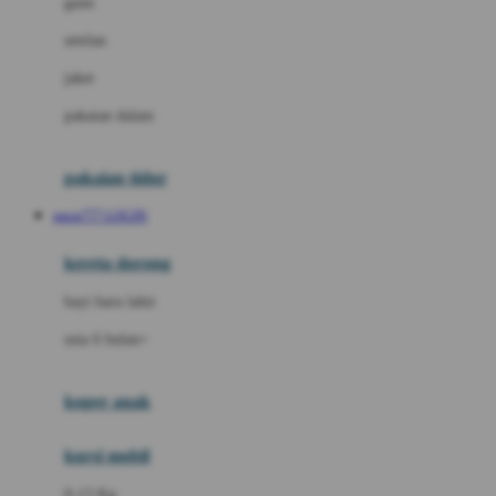
gaun
Dae Organics
setelan
Docare
jaket
Doona
pakaian dalam
Down To Earth
Drew
pakaian tidur
Dr. Brown's
gacor777 LOGIN
E
kereta dorong
ELC
bayi baru lahir
Ergobaby
usia 6 bulan+
Expert Care
koper anak
Ezyroller
kursi mobil
F
0-13 Kg