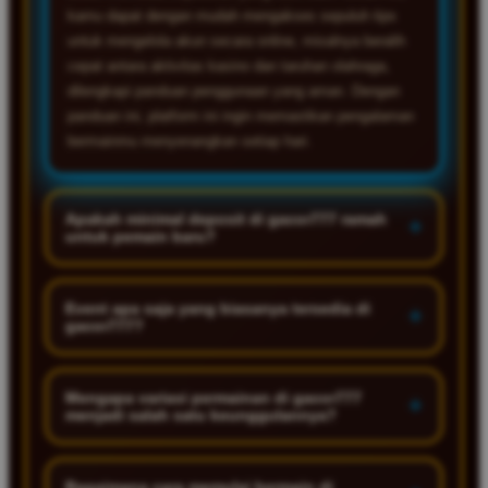
kamu dapat dengan mudah mengakses sepuluh tips
untuk mengelola akun secara online, misalnya beralih
cepat antara aktivitas kasino dan taruhan olahraga,
dilengkapi panduan penggunaan yang aman. Dengan
panduan ini, platform ini ingin memastikan pengalaman
bermainmu menyenangkan setiap hari.
Apakah minimal deposit di gacor777 ramah
+
untuk pemain baru?
Setelah kamu mendaftar sebagai anggota baru, kamu
bisa menggunakan platform ini secara efektif. Misalnya,
Event apa saja yang biasanya tersedia di
+
gacor777?
kamu bisa browsing berbagai macam permainan seperti
kasino, slots, bola, atau bingo. Untuk mendapatkan
Setelah register sebagai anggota baru, kamu bisa
pengalaman bermain yang lebih optimal, coba
menggunakan tips untuk menavigasi beragam
Mengapa variasi permainan di gacor777
perhatikan tips dan strategi yang tersedia. Platform ini
+
menjadi salah satu keunggulannya?
permainan yang tersedia, contohnya dengan memilih
juga menyediakan panduan untuk mengelola akunmu
game slot yang menawarkan poin tinggi atau mencoba
dengan baik. Bagi pemain baru, kamu dapat mengikuti
Setelah mendaftar sebagai anggota, Anda dapat
permainan meja baru untuk mengoptimalkan
sepuluh cara praktis untuk mengoptimalkan
menggunakan berbagai tips untuk memaksimalkan
Bagaimana cara memulai bermain di