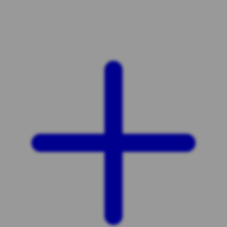
X
Xootz
Y
Yamatoya
Z
Zaxy
Zoggs
0-9
4Moms
59S