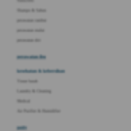
Sunscreen
London Taxi
Shampo & Sabun
Love To Dream
perawatan rambut
perawatan mulut
M
perawatan diri
Magformers
Mama's Choice
perawatan ibu
Mamas&Papas
kesehatan & kebersihan
Mamaway
Tissue basah
Maxi Cosi
Laundry & Cleaning
Megabloks
Medical
Micro
Air Purifier & Humidifier
MiDeer
Mimi & Lula
potty