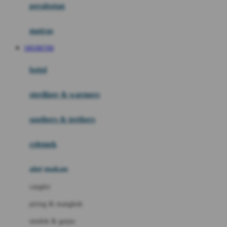
perabotan
Happy Tummy
Hauck
matras
Havaianas
SBOBET88
Hegen
botol
Hot Wheels
sterilizer & warmers
Hybrid
soothers & teethers
I
Inlacta DHA
celemek
Interlac
alat makan
Ivenet
cangkir
J
piring & mangkuk
Jack N Jill
sendok & garpu