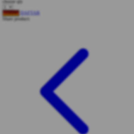
choose qty
Squishmallows
DAFTAR
LOGIN
Starbooks
Share product:
Stick-O
Stokke
Sudocrem
Sumimo
Sunnylife
Sun-Staches
Swimava
T
Tommee Tippee
Trunki
Tutti Bambini