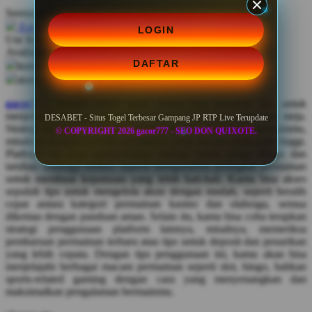
Serendah
Rp 10.000
Q
Earn
1.000.000
-
100.000.000
Bonus
LOGIN
Use Installment Options from
.
Laarn more
QV Baby
Available for :
DAFTAR
home delivery
store pickup
R
gacor777
Setelah daftar akun, kamu bisa gunakan tips untuk
Real Shades
menjelajah berbagai permainan kasino, contohnya slot dan meja.
DESABET - Situs Togel Terbesar Gampang JP RTP Live Terupdate
Strategi ini bisa membantu meningkatkan pengalaman bermainmu,
Red Castle
© COPYRIGHT 2026 gacor777 - SEO DON QUIXOTE.
misalnya dengan memilih permainan yang menawarkan poin tinggi.
Platform ini juga menyediakan strategi untuk usage bingo dan
Ribbon Madness
taruhan olahraga efektif, seperti menganalisis peringkat permainan
untuk membuat keputusan yang lebih hati-hati. Kamu bisa akses
S
sepuluh tips untuk mengelola akun dengan mudah, seperti beralih
cepat antara kategori permainan kasino dan olahraga, semua
Sebamed
dikemas dengan panduan aman. Selain itu, kamu bisa coba terapkan
strategi penggunaan platform lainnya, misalnya, memeriksa
Silver Cross
pembaruan permainan terbaru atau tips untuk deposit dan penarikan
yang lebih cepata. Dengan tips penggunaan ini, kamu akan bisa
Simply Idea
menjelajahi berbagai macam permainan seperti slot, bingo, bahkan
sports-related gaming dengan cara yang menyenangkan dan
Skip Hop
maksimalkan pengalaman bermainmu.
Spectra