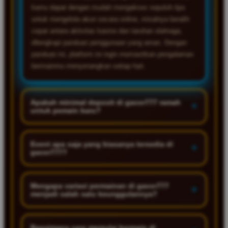
kamu dapat dengan mudah mengakses sepuluh tips
untuk mengelola akun secara online, misalnya beralih
cepat antara aktivitas kasino dan taruhan olahraga,
dilengkapi panduan penggunaan yang aman. Dengan
panduan ini, platform ini ingin memastikan pengalaman
bermainmu menyenangkan setiap hari.
Apakah minimal deposit di gacor777 ramah
+
untuk pemain baru?
Setelah kamu mendaftar sebagai anggota baru, kamu
bisa menggunakan platform ini secara efektif. Misalnya,
Event apa saja yang biasanya tersedia di
+
gacor777?
kamu bisa browsing berbagai macam permainan seperti
kasino, slots, bola, atau bingo. Untuk mendapatkan
Setelah register sebagai anggota baru, kamu bisa
pengalaman bermain yang lebih optimal, coba
menggunakan tips untuk menavigasi beragam
Mengapa variasi permainan di gacor777
perhatikan tips dan strategi yang tersedia. Platform ini
+
menjadi salah satu keunggulannya?
permainan yang tersedia, contohnya dengan memilih
juga menyediakan panduan untuk mengelola akunmu
game slot yang menawarkan poin tinggi atau mencoba
dengan baik. Bagi pemain baru, kamu dapat mengikuti
Setelah mendaftar sebagai anggota, Anda dapat
permainan meja baru untuk mengoptimalkan
sepuluh cara praktis untuk mengoptimalkan
menggunakan berbagai tips untuk memaksimalkan
Bagaimana cara memulai bermain di