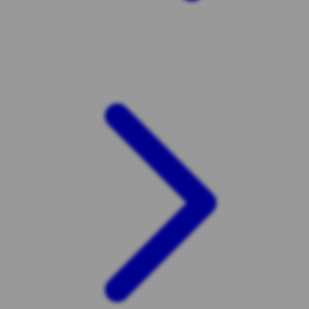
Twistshake
TY Toys
U
V
Veja
Vitaflow
Vtech
W
Waterland
Wellness