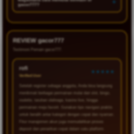
strateginya. Platform ini juga menyediakan strategi
+
penggunaan platform, misalnya dengan cara cepat
gacor777?
pengalaman Anda dengan platform. Misalnya, pelajari
khusus untuk penggunaan bingo dan taruhan olahraga,
beralih antar kategori permainan sesuai minatmu.
cara menavigasi beragam pilihan game seperti slot dan
misalnya dengan menganalisis peringkat permainan
Setelah pendaftaran selesai, anggota baru dapat
Selain itu, kamu bisa memanfaatkan fitur-fitur online
permainan meja untuk menemukan yang sesuai dengan
untuk membuat keputusan yang lebih tepat. Selain itu,
memanfaatkan tips agar pengalaman platform semakin
yang tersedia seperti cek update terbaru dan tips untuk
preferensi Anda. Selain itu, platforms ini menyediakan
kamu bisa mempelajari sepuluh tips untuk mengelola
optimal. Misalnya, selain memilih permainan yang
deposit dan penarikan yang lebih cepat dan aman.
strategi untuk pengelolaan akun berupa tips seperti
akun secara efektif, seperti beralih cepat antar kategori
sesuai dengan tingkat keahlian, juga tersedia strategi
cepat beralih antar kategori permainan, baik kasino atau
REVIEW gacor777
permainan kasino dan aktivitas olahraga, serta
untuk pengelolaan poin yang efektif dalam berbagai
olahraga, dengan sistem keamanan terjamin. Dalam
memastikan keamanan dalam proses deposit dan
Testimoni Pemain gacor777.
kategori seperti slot, bingo dan permainan meja. Untuk
navigasi platform, Anda bisa mengikuti sepuluh cara
penarikan. Dengan menggunakan platform ini, kamu
memaksimalkan aktivitas olahraga, pengguna bisa
praktis untuk meningkatkan pengalaman bermain,
dapat mendapatkan pengalaman bermain yang lebih
mempelajari tips analisis peringkat tim atau memeriksa
seperti mempelajari cara memeriksa pembaruan
penuh tantangan dan menyenangkan.
dina
pembaruan berita terbaru dalam dunia olahraga. Jangan
permainan terbaru atau tips untuk deposit dan
lupa, platform ini menyediakan tips untuk mengelola
Verified User
penarikan yang lebih cepat. Ingat, dengan memahami
akun dengan aman, seperti cara cepat beralih antara
platform ini—dari fitur manajemen akun hingga strategi
game casino, tarutan sports, dan aktivitas lain.
dalam pemilihan game—Anda dapat menjadikan setiap
sesi bermain lebih menyenangkan dan bermanfaat.