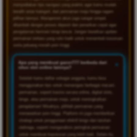
menyediakan tips navigasi yang praktis agar kamu mudah
beralih antar kategori, dari permainan meja hingga ragam
pilihan lainnya. Manajemen akun juga sangat simpel,
ditambah dengan proses deposit dan penarikan cepat agar
pengalaman bermain tetap lancar. Jangan lewatkan update
permainan terbaru yang rutin hadir untuk menambah keseruan
serta peluang meraih poin tinggi.
Apa yang membuat gacor777 berbeda dari
+
situs slot online lainnya?
Setelah kamu daftar sebagai anggota, kamu bisa
menggunakan tips untuk menavigasi berbagai macam
permainan, seperti kasino secara online, digital slots,
bingo, atau permainan meja, untuk meningkatkan
pengalaman! Misalnya, pilihlah permainan yang
menawarkan poin tinggi. Platform ini juga memberikan
strategi untuk penggunaan efektif bingo dan taruhan
olahraga, seperti menganalisis peringkat permainan
untuk membuat keputusan yang lebih baik. Selain itu,