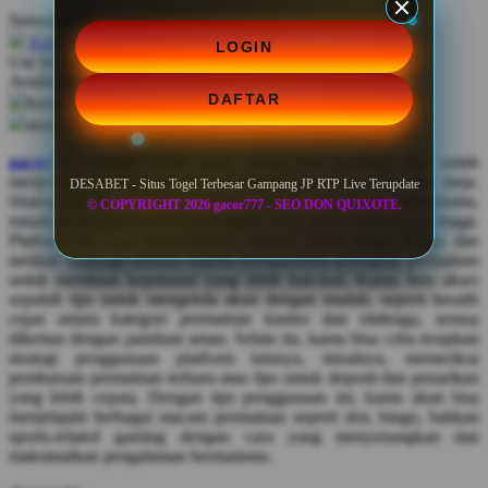
Serendah
Rp 10.000
Q
Earn
1.000.000
-
100.000.000
Bonus
LOGIN
Use Installment Options from
.
Laarn more
QV Baby
Available for :
DAFTAR
home delivery
store pickup
R
gacor777
Setelah daftar akun, kamu bisa gunakan tips untuk
Real Shades
menjelajah berbagai permainan kasino, contohnya slot dan meja.
DESABET - Situs Togel Terbesar Gampang JP RTP Live Terupdate
Strategi ini bisa membantu meningkatkan pengalaman bermainmu,
Red Castle
© COPYRIGHT 2026 gacor777 - SEO DON QUIXOTE.
misalnya dengan memilih permainan yang menawarkan poin tinggi.
Platform ini juga menyediakan strategi untuk usage bingo dan
Ribbon Madness
taruhan olahraga efektif, seperti menganalisis peringkat permainan
untuk membuat keputusan yang lebih hati-hati. Kamu bisa akses
S
sepuluh tips untuk mengelola akun dengan mudah, seperti beralih
cepat antara kategori permainan kasino dan olahraga, semua
Sebamed
dikemas dengan panduan aman. Selain itu, kamu bisa coba terapkan
strategi penggunaan platform lainnya, misalnya, memeriksa
Silver Cross
pembaruan permainan terbaru atau tips untuk deposit dan penarikan
yang lebih cepata. Dengan tips penggunaan ini, kamu akan bisa
Simply Idea
menjelajahi berbagai macam permainan seperti slot, bingo, bahkan
sports-related gaming dengan cara yang menyenangkan dan
Skip Hop
maksimalkan pengalaman bermainmu.
Spectra