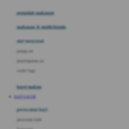
Joie
pengolah makanan
Joolz
Jujube
makanan & multivitamin
K
alat menyusui
Kiddycuts
pompa asi
Kumon
penyimpanan asi
L
cooler bags
Leapfrog
kursi makan
Leclerc
SLOT GACOR
Lee Vierra
Lillebaby
perawatan bayi
Little Bird Told Me
perawatan kulit
Little Miss Janis