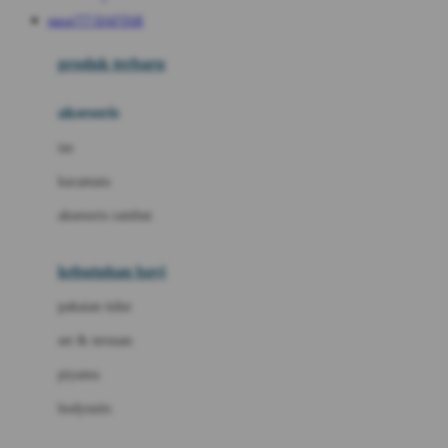
Awan
gacor777 DAFTAR
Azetabio
produk terbaru
B
aksesoris
Baabaasheepz
tas
Babiators
kacamata
Baby Dove
aksesoris rambut
Baby Jogger
Baby Rovega
kebutuhan bayi
Babybee
pakaian tidur
Banana Boat
set & terusan
Banz
piyama
Barbie
bodysuits
Beaba