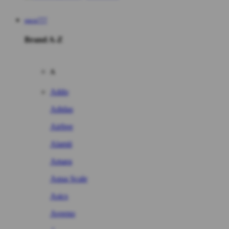
gacor777
Brand A-Z
A
Addo
Adidas
Airfree
Alamii
Amara
Aqua Scale
Asics
Aveeno