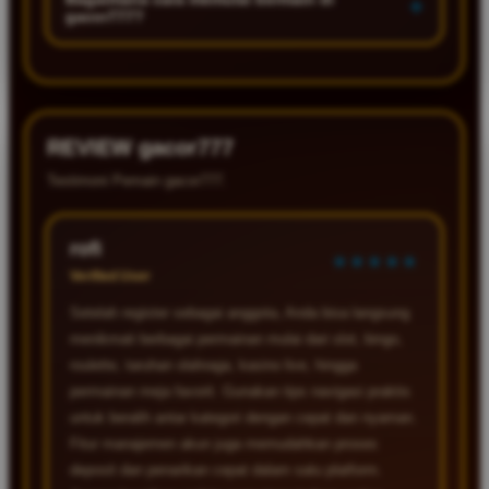
strateginya. Platform ini juga menyediakan strategi
+
penggunaan platform, misalnya dengan cara cepat
gacor777?
pengalaman Anda dengan platform. Misalnya, pelajari
khusus untuk penggunaan bingo dan taruhan olahraga,
beralih antar kategori permainan sesuai minatmu.
cara menavigasi beragam pilihan game seperti slot dan
misalnya dengan menganalisis peringkat permainan
Setelah pendaftaran selesai, anggota baru dapat
Selain itu, kamu bisa memanfaatkan fitur-fitur online
permainan meja untuk menemukan yang sesuai dengan
untuk membuat keputusan yang lebih tepat. Selain itu,
memanfaatkan tips agar pengalaman platform semakin
yang tersedia seperti cek update terbaru dan tips untuk
preferensi Anda. Selain itu, platforms ini menyediakan
kamu bisa mempelajari sepuluh tips untuk mengelola
optimal. Misalnya, selain memilih permainan yang
deposit dan penarikan yang lebih cepat dan aman.
strategi untuk pengelolaan akun berupa tips seperti
akun secara efektif, seperti beralih cepat antar kategori
sesuai dengan tingkat keahlian, juga tersedia strategi
cepat beralih antar kategori permainan, baik kasino atau
REVIEW gacor777
permainan kasino dan aktivitas olahraga, serta
untuk pengelolaan poin yang efektif dalam berbagai
olahraga, dengan sistem keamanan terjamin. Dalam
memastikan keamanan dalam proses deposit dan
Testimoni Pemain gacor777.
kategori seperti slot, bingo dan permainan meja. Untuk
navigasi platform, Anda bisa mengikuti sepuluh cara
penarikan. Dengan menggunakan platform ini, kamu
memaksimalkan aktivitas olahraga, pengguna bisa
praktis untuk meningkatkan pengalaman bermain,
dapat mendapatkan pengalaman bermain yang lebih
mempelajari tips analisis peringkat tim atau memeriksa
seperti mempelajari cara memeriksa pembaruan
dina
penuh tantangan dan menyenangkan.
pembaruan berita terbaru dalam dunia olahraga. Jangan
★★★★★
permainan terbaru atau tips untuk deposit dan
Verified User
lupa, platform ini menyediakan tips untuk mengelola
penarikan yang lebih cepat. Ingat, dengan memahami
akun dengan aman, seperti cara cepat beralih antara
Setelah mendaftar sebagai anggota, anda bisa
platform ini—dari fitur manajemen akun hingga strategi
game casino, tarutan sports, dan aktivitas lain.
memanfaatkan tips untuk menavigasi berbagai macam
dalam pemilihan game—Anda dapat menjadikan setiap
permainan, misalnya memilih permainan slot gratis
sesi bermain lebih menyenangkan dan bermanfaat.
atau meja yang menawarkan poin tinggi. Platform ini
juga menyediakan strategi untuk penggunaan efektif
bingo dan taruhan olahraga, seperti menganalisis
peringkat pertandingan dan skor tim untuk membuat