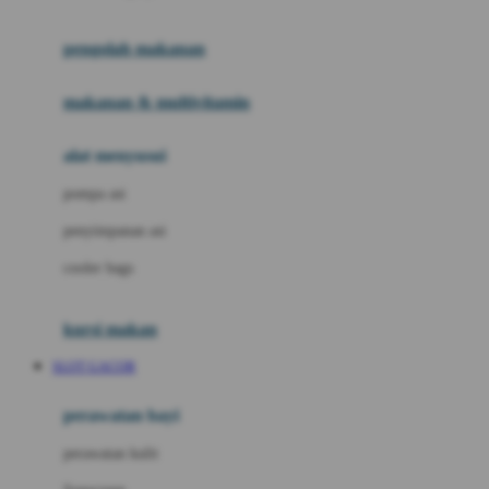
Joie
pengolah makanan
Joolz
Jujube
makanan & multivitamin
K
alat menyusui
Kiddycuts
pompa asi
Kumon
penyimpanan asi
L
cooler bags
Leapfrog
kursi makan
Leclerc
SLOT GACOR
Lee Vierra
Lillebaby
perawatan bayi
Little Bird Told Me
perawatan kulit
Little Miss Janis