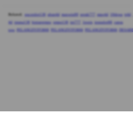
DAFTAR
gacor777
gacor777
TOGEL
SITUS
gacor777
© Copyright gacor777. All Rights Reserved.
Related:
gacorslot138
uban4d
maxwin89
perak777
mpo4d
19dewa
tt4d
4d
istana138
bintangmpo
empu138
ini777
1nwin
instaslot88
capsa
toto
PELANGITOTO888
PELANGITOTO888
PELANGITOTO888
DESAB