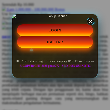
Serendah
Rp 10.000
Q
Earn
1.000.000
-
100.000.000
Bonus
Use Installment Options from
.
Laarn more
QV Baby
Available for :
home delivery
store pickup
R
LOGIN
gacor777
Setelah daftar akun, kamu bisa gunakan tips untuk
Real Shades
menjelajah berbagai permainan kasino, contohnya slot dan meja.
DAFTAR
Strategi ini bisa membantu meningkatkan pengalaman bermainmu,
Red Castle
misalnya dengan memilih permainan yang menawarkan poin tinggi.
Platform ini juga menyediakan strategi untuk usage bingo dan
Ribbon Madness
taruhan olahraga efektif, seperti menganalisis peringkat permainan
DESABET - Situs Togel Terbesar Gampang JP RTP Live Terupdate
untuk membuat keputusan yang lebih hati-hati. Kamu bisa akses
S
© COPYRIGHT 2026 gacor777 - SEO DON QUIXOTE.
sepuluh tips untuk mengelola akun dengan mudah, seperti beralih
cepat antara kategori permainan kasino dan olahraga, semua
Sebamed
dikemas dengan panduan aman. Selain itu, kamu bisa coba terapkan
strategi penggunaan platform lainnya, misalnya, memeriksa
Silver Cross
pembaruan permainan terbaru atau tips untuk deposit dan penarikan
yang lebih cepata. Dengan tips penggunaan ini, kamu akan bisa
Simply Idea
menjelajahi berbagai macam permainan seperti slot, bingo, bahkan
sports-related gaming dengan cara yang menyenangkan dan
Skip Hop
maksimalkan pengalaman bermainmu.
Spectra