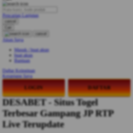
O
Pencarian Lanjutan
Oh Ma Grain
cancel
Okiedog
Cari
cancel
P
Akun Saya
Masuk / buat akun
Peachy
buat akun
Phil & Ted's
Bantuan
Philips Avent
Daftar Keinginan
Keranjang Saya
Pigeon
LOGIN
DAFTAR
Playgro
DESABET - Situs Togel
Poled Global
Terbesar Gampang JP RTP
Ponycycle
Puma
Live Terupdate
Pureats