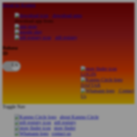
lewati ke Konten
download apps
download app from:
gift registry
Bahasa
ID
LOGIN
DAFTAR
Contact
Us
Toggle Nav
about Kanmo Circle
gift registry
store finder
contact us