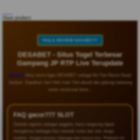
Share product:
FAQ & REVIEW GACOR777
DESABET - Situs Togel Terbesar
Gampang JP RTP Live Terupdate
gacor777
Situs resmi Agen DESABET sebagai Bo Toto Resmi Banjir
Jackpot. Dapatkan Jam Hoki main Toto akurat dan gabung sekarang
untuk menikmati bene...
FAQ gacor777 SLOT
Setelah register sebagai anggota, kamu langsung dapat
mengakses berbagai fitur menarik mulai dari slot, bingo,
roulette, hingga taruhan olahraga dan kasino live. Platform ini