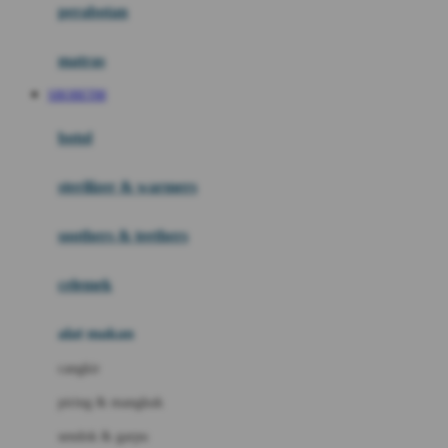
perabotan
Happy Tummy
Hauck
matras
Havaianas
SBOBET88
Hegen
botol
Hot Wheels
sterilizer & warmers
Hybrid
soothers & teethers
I
Inlacta DHA
celemek
Interlac
alat makan
Ivenet
cangkir
J
piring & mangkuk
Jack N Jill
sendok & garpu