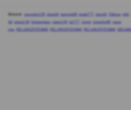
DAFTAR
gacor777
gacor777
TOGEL
SITUS
gacor777
© Copyright gacor777. All Rights Reserved.
Related:
gacorslot138
uban4d
maxwin89
perak777
mpo4d
19dewa
tt4d
4d
istana138
bintangmpo
empu138
ini777
1nwin
instaslot88
capsa
toto
PELANGITOTO888
PELANGITOTO888
PELANGITOTO888
DESAB