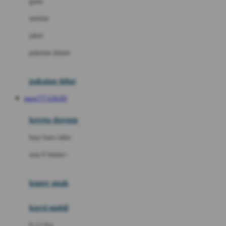
gaun
Dae Organics
setelan
Docare
jaket
Doona
pakaian dalam
Down To Earth
Drew
pakaian tidur
Dr. Brown's
gacor777 LOGIN
E
kereta dorong
ELC
bayi baru lahir
Ergobaby
usia 6 bulan+
Expert Care
koper anak
Ezyroller
kursi mobil
F
0-13 Kg