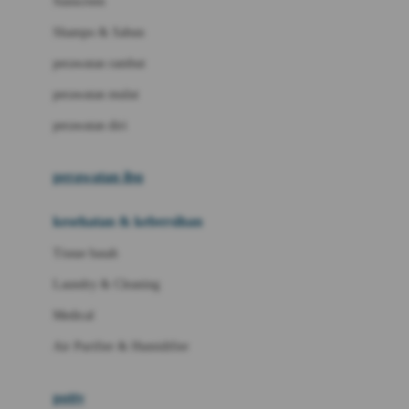
Sunscreen
London Taxi
Shampo & Sabun
Love To Dream
perawatan rambut
perawatan mulut
M
perawatan diri
Magformers
Mama's Choice
perawatan ibu
Mamas&Papas
kesehatan & kebersihan
Mamaway
Tissue basah
Maxi Cosi
Laundry & Cleaning
Megabloks
Medical
Micro
Air Purifier & Humidifier
MiDeer
Mimi & Lula
potty