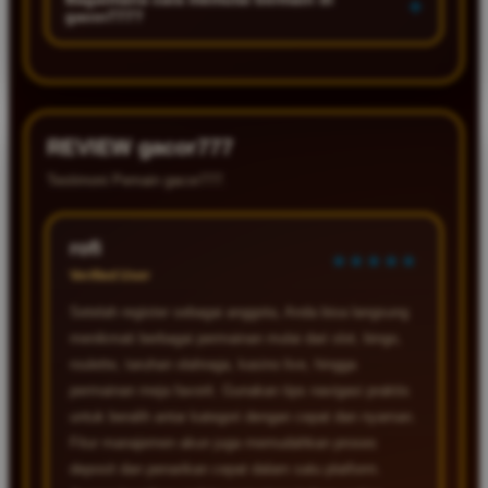
strateginya. Platform ini juga menyediakan strategi
+
penggunaan platform, misalnya dengan cara cepat
gacor777?
pengalaman Anda dengan platform. Misalnya, pelajari
khusus untuk penggunaan bingo dan taruhan olahraga,
beralih antar kategori permainan sesuai minatmu.
cara menavigasi beragam pilihan game seperti slot dan
misalnya dengan menganalisis peringkat permainan
Setelah pendaftaran selesai, anggota baru dapat
Selain itu, kamu bisa memanfaatkan fitur-fitur online
permainan meja untuk menemukan yang sesuai dengan
untuk membuat keputusan yang lebih tepat. Selain itu,
memanfaatkan tips agar pengalaman platform semakin
yang tersedia seperti cek update terbaru dan tips untuk
preferensi Anda. Selain itu, platforms ini menyediakan
kamu bisa mempelajari sepuluh tips untuk mengelola
optimal. Misalnya, selain memilih permainan yang
deposit dan penarikan yang lebih cepat dan aman.
strategi untuk pengelolaan akun berupa tips seperti
akun secara efektif, seperti beralih cepat antar kategori
sesuai dengan tingkat keahlian, juga tersedia strategi
cepat beralih antar kategori permainan, baik kasino atau
REVIEW gacor777
permainan kasino dan aktivitas olahraga, serta
untuk pengelolaan poin yang efektif dalam berbagai
olahraga, dengan sistem keamanan terjamin. Dalam
memastikan keamanan dalam proses deposit dan
Testimoni Pemain gacor777.
kategori seperti slot, bingo dan permainan meja. Untuk
navigasi platform, Anda bisa mengikuti sepuluh cara
penarikan. Dengan menggunakan platform ini, kamu
memaksimalkan aktivitas olahraga, pengguna bisa
praktis untuk meningkatkan pengalaman bermain,
dapat mendapatkan pengalaman bermain yang lebih
mempelajari tips analisis peringkat tim atau memeriksa
seperti mempelajari cara memeriksa pembaruan
penuh tantangan dan menyenangkan.
dina
pembaruan berita terbaru dalam dunia olahraga. Jangan
permainan terbaru atau tips untuk deposit dan
★★★★★
lupa, platform ini menyediakan tips untuk mengelola
Verified User
penarikan yang lebih cepat. Ingat, dengan memahami
akun dengan aman, seperti cara cepat beralih antara
platform ini—dari fitur manajemen akun hingga strategi
Setelah mendaftar sebagai anggota, anda bisa
game casino, tarutan sports, dan aktivitas lain.
dalam pemilihan game—Anda dapat menjadikan setiap
memanfaatkan tips untuk menavigasi berbagai macam
sesi bermain lebih menyenangkan dan bermanfaat.
permainan, misalnya memilih permainan slot gratis
atau meja yang menawarkan poin tinggi. Platform ini
juga menyediakan strategi untuk penggunaan efektif
bingo dan taruhan olahraga, seperti menganalisis
peringkat pertandingan dan skor tim untuk membuat