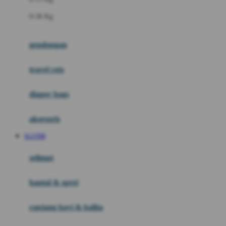
Felt So Sweet
0-36 Kg
Fisher Price
Flipper
gendongan
Friends Of Sally
travel cots
G
diaper bags
Gb
Geko
aksesoris
Graco
SLOT88
Gund
selimut
H
bantal & sprei
Habbie
Haenim
ranjang bayi & balita
Happy Horse