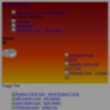
lewati ke Konten
download apps
download app from:
gift registry
Bahasa
ID
LOGIN
DAFTAR
Contact
Us
Toggle Nav
about Kanmo Circle
gift registry
store finder
contact us