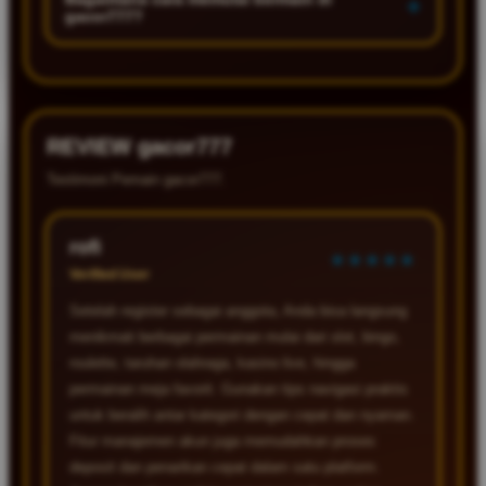
strateginya. Platform ini juga menyediakan strategi
+
penggunaan platform, misalnya dengan cara cepat
gacor777?
pengalaman Anda dengan platform. Misalnya, pelajari
khusus untuk penggunaan bingo dan taruhan olahraga,
beralih antar kategori permainan sesuai minatmu.
cara menavigasi beragam pilihan game seperti slot dan
misalnya dengan menganalisis peringkat permainan
Setelah pendaftaran selesai, anggota baru dapat
Selain itu, kamu bisa memanfaatkan fitur-fitur online
permainan meja untuk menemukan yang sesuai dengan
untuk membuat keputusan yang lebih tepat. Selain itu,
memanfaatkan tips agar pengalaman platform semakin
yang tersedia seperti cek update terbaru dan tips untuk
preferensi Anda. Selain itu, platforms ini menyediakan
kamu bisa mempelajari sepuluh tips untuk mengelola
optimal. Misalnya, selain memilih permainan yang
deposit dan penarikan yang lebih cepat dan aman.
strategi untuk pengelolaan akun berupa tips seperti
akun secara efektif, seperti beralih cepat antar kategori
sesuai dengan tingkat keahlian, juga tersedia strategi
cepat beralih antar kategori permainan, baik kasino atau
REVIEW gacor777
permainan kasino dan aktivitas olahraga, serta
untuk pengelolaan poin yang efektif dalam berbagai
olahraga, dengan sistem keamanan terjamin. Dalam
memastikan keamanan dalam proses deposit dan
Testimoni Pemain gacor777.
kategori seperti slot, bingo dan permainan meja. Untuk
navigasi platform, Anda bisa mengikuti sepuluh cara
penarikan. Dengan menggunakan platform ini, kamu
memaksimalkan aktivitas olahraga, pengguna bisa
praktis untuk meningkatkan pengalaman bermain,
dapat mendapatkan pengalaman bermain yang lebih
mempelajari tips analisis peringkat tim atau memeriksa
seperti mempelajari cara memeriksa pembaruan
penuh tantangan dan menyenangkan.
dina
pembaruan berita terbaru dalam dunia olahraga. Jangan
permainan terbaru atau tips untuk deposit dan
lupa, platform ini menyediakan tips untuk mengelola
Verified User
penarikan yang lebih cepat. Ingat, dengan memahami
akun dengan aman, seperti cara cepat beralih antara
platform ini—dari fitur manajemen akun hingga strategi
game casino, tarutan sports, dan aktivitas lain.
dalam pemilihan game—Anda dapat menjadikan setiap
sesi bermain lebih menyenangkan dan bermanfaat.