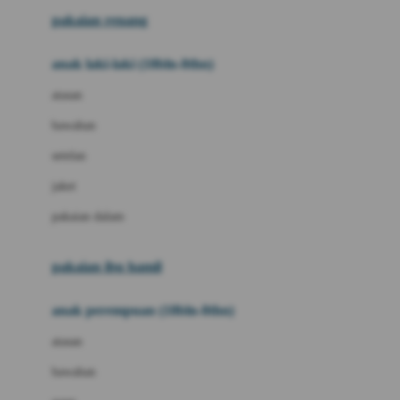
Buggygear
pakaian renang
Bumkins
anak laki-laki (18bln-8thn)
C
atasan
Cetaphil
bawahan
Chicco
setelan
Childlife
jaket
Clevamama
pakaian dalam
Cocolatte
Cottonseeds
pakaian ibu hamil
Cozy N Safe
anak perempuan (18bln-8thn)
Crane
atasan
Cybex
bawahan
D