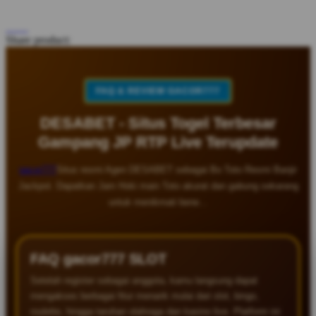
Share product:
FAQ & REVIEW GACOR777
DESABET - Situs Togel Terbesar
Gampang JP RTP Live Terupdate
gacor777
Situs resmi Agen DESABET sebagai Bo Toto Resmi Banjir
Jackpot. Dapatkan Jam Hoki main Toto akurat dan gabung sekarang
untuk menikmati bene...
FAQ gacor777 SLOT
Setelah register sebagai anggota, kamu langsung dapat
mengakses berbagai fitur menarik mulai dari slot, bingo,
roulette, hingga taruhan olahraga dan kasino live. Platform ini