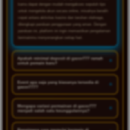
kamu dapat dengan mudah mengakses sepuluh tips
untuk mengelola akun secara online, misalnya beralih
cepat antara aktivitas kasino dan taruhan olahraga,
dilengkapi panduan penggunaan yang aman. Dengan
panduan ini, platform ini ingin memastikan pengalaman
bermainmu menyenangkan setiap hari.
Apakah minimal deposit di gacor777 ramah
+
untuk pemain baru?
Setelah kamu mendaftar sebagai anggota baru, kamu
bisa menggunakan platform ini secara efektif. Misalnya,
Event apa saja yang biasanya tersedia di
+
gacor777?
kamu bisa browsing berbagai macam permainan seperti
kasino, slots, bola, atau bingo. Untuk mendapatkan
Setelah register sebagai anggota baru, kamu bisa
pengalaman bermain yang lebih optimal, coba
menggunakan tips untuk menavigasi beragam
Mengapa variasi permainan di gacor777
perhatikan tips dan strategi yang tersedia. Platform ini
+
menjadi salah satu keunggulannya?
permainan yang tersedia, contohnya dengan memilih
juga menyediakan panduan untuk mengelola akunmu
game slot yang menawarkan poin tinggi atau mencoba
dengan baik. Bagi pemain baru, kamu dapat mengikuti
Setelah mendaftar sebagai anggota, Anda dapat
permainan meja baru untuk mengoptimalkan
sepuluh cara praktis untuk mengoptimalkan
menggunakan berbagai tips untuk memaksimalkan
Bagaimana cara memulai bermain di