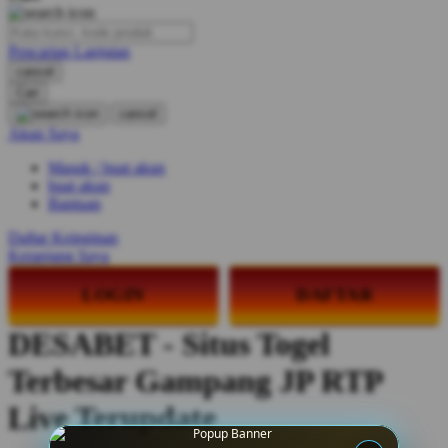
O
Pencarian Lanjutan
Oh Ma Grain
cancel
Okiedog
Cari
cancel
P
Akun Saya
Masuk / buat akun
Peachy
buat akun
Phil & Ted's
Bantuan
Philips Avent
Daftar Keinginan
Keranjang Saya
Pigeon
LOGIN
DAFTAR
Playgro
DESABET - Situs Togel
Poled Global
Terbesar Gampang JP RTP
Ponycycle
Puma
Live Terupdate
Pureats