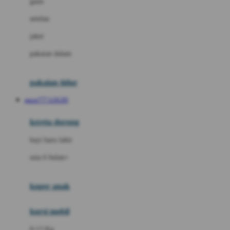
gaun
Dae Organics
setelan
Docare
jaket
Doona
pakaian dalam
Down To Earth
Drew
pakaian tidur
Dr. Brown's
gacor777 LOGIN
E
kereta dorong
ELC
bayi baru lahir
Ergobaby
usia 6 bulan+
Expert Care
koper anak
Ezyroller
kursi mobil
F
0-13 Kg