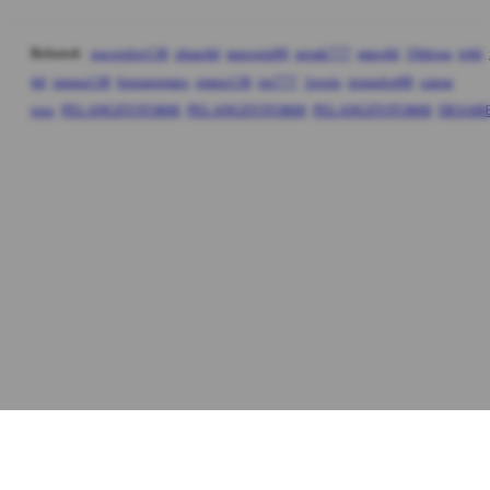
DAFTAR
gacor777
gacor777
TOGEL
SITUS
gacor777
© Copyright gacor777. All Rights Reserved.
Related:
gacorslot138
uban4d
maxwin89
perak777
mpo4d
19dewa
tt4d
4d
istana138
bintangmpo
empu138
ini777
1nwin
instaslot88
capsa
toto
PELANGITOTO888
PELANGITOTO888
PELANGITOTO888
DESAB