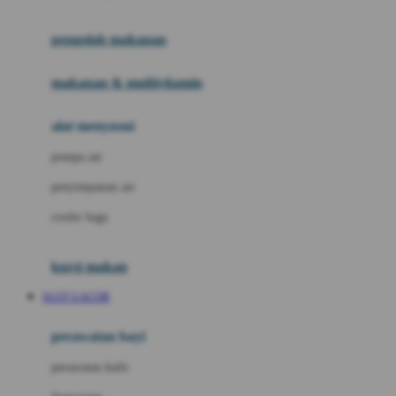
Joie
pengolah makanan
Joolz
Jujube
makanan & multivitamin
K
alat menyusui
Kiddycuts
pompa asi
Kumon
penyimpanan asi
L
cooler bags
Leapfrog
kursi makan
Leclerc
SLOT GACOR
Lee Vierra
Lillebaby
perawatan bayi
Little Bird Told Me
perawatan kulit
Little Miss Janis