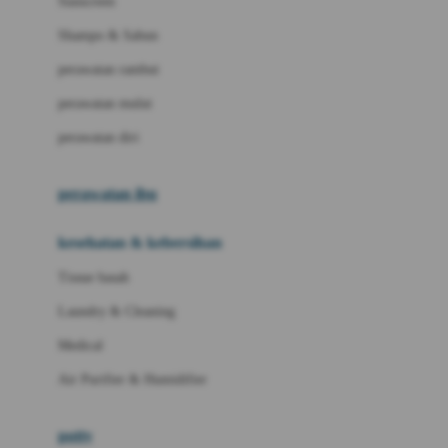
Sunscreen
London Taxi
Shampo & Sabun
Love To Dream
perawatan rambut
perawatan mulut
M
perawatan diri
Magformers
Mama's Choice
perawatan ibu
Mamas&Papas
kesehatan & kebersihan
Mamaway
Tissue basah
Maxi Cosi
Laundry & Cleaning
Megabloks
Medical
Micro
Air Purifier & Humidifier
MiDeer
Mimi & Lula
potty