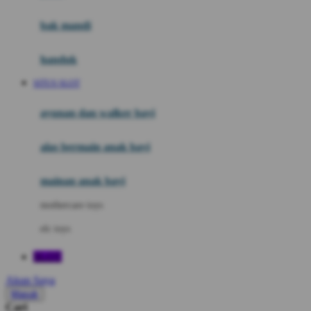
Mini Monkey
Moby
bak mandi
Momami
handuk
Mothercare
SITUS SLOT
Mustela
ayunan dan walker bayi
My Buddy Tag
My K
alas bermain anak bayi
N
mainan anak bayi
Naif
mothercare toys
Nike
elc toys
Nordic Natural
SLOT
Nuby
Akun Saya
Nuna
Masuk
Cari