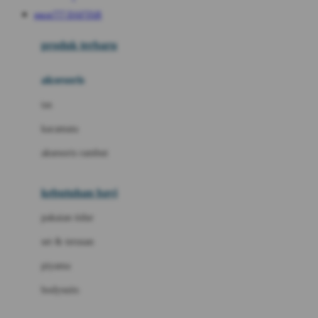
Awan
gacor777 DAFTAR
Azetabio
produk terbaru
B
aksesoris
Baabaasheepz
tas
Babiators
kacamata
Baby Dove
aksesoris rambut
Baby Jogger
Baby Rovega
kebutuhan bayi
Babybee
pakaian tidur
Banana Boat
set & terusan
Banz
piyama
Barbie
bodysuits
Beaba