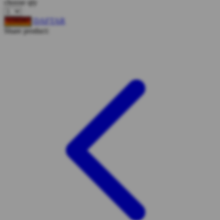
choose qty
Squishmallows
DAFTAR
LOGIN
Starbooks
Share product:
Stick-O
Stokke
Sudocrem
Sumimo
Sunnylife
Sun-Staches
Swimava
T
Tommee Tippee
Trunki
Tutti Bambini