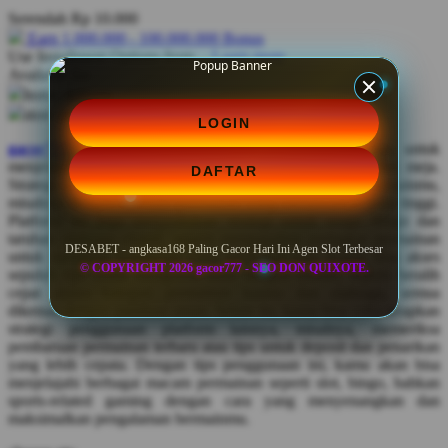
Serendah
Rp 10.000
Q
Earn
1.000.000
-
100.000.000
Bonus
Use Installment Options from
.
Laarn more
QV Baby
Available for :
home delivery
store pickup
R
LOGIN
gacor777
Setelah daftar akun, kamu bisa gunakan tips untuk
Real Shades
menjelajah berbagai permainan kasino, contohnya slot dan meja.
DAFTAR
Strategi ini bisa membantu meningkatkan pengalaman bermainmu,
Red Castle
misalnya dengan memilih permainan yang menawarkan poin tinggi.
Platform ini juga menyediakan strategi untuk usage bingo dan
Ribbon Madness
taruhan olahraga efektif, seperti menganalisis peringkat permainan
DESABET - angkasa168 Paling Gacor Hari Ini Agen Slot Terbesar
untuk membuat keputusan yang lebih hati-hati. Kamu bisa akses
S
© COPYRIGHT 2026 gacor777 - SEO DON QUIXOTE.
sepuluh tips untuk mengelola akun dengan mudah, seperti beralih
cepat antara kategori permainan kasino dan olahraga, semua
Sebamed
dikemas dengan panduan aman. Selain itu, kamu bisa coba terapkan
strategi penggunaan platform lainnya, misalnya, memeriksa
Silver Cross
pembaruan permainan terbaru atau tips untuk deposit dan penarikan
yang lebih cepata. Dengan tips penggunaan ini, kamu akan bisa
Simply Idea
menjelajahi berbagai macam permainan seperti slot, bingo, bahkan
sports-related gaming dengan cara yang menyenangkan dan
Skip Hop
maksimalkan pengalaman bermainmu.
Spectra