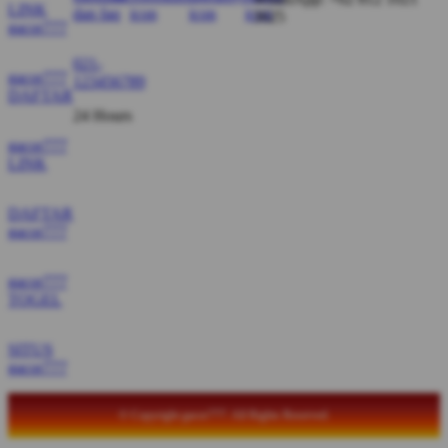
Back to top
gacor777
butuh
unduh aplikasi
we accept
bantuan?
gacor777
hubungi
kami
gacor777
SLOT
Direktorat Jenderal
hubungi
ikuti kami di
gacor777
Perlindungan Konsumen dan
kami
media sosial
LOGIN
Tertib Niaga
Kementerian Perdagangan RI
bantuan
WhatsApp: +62 812 1021
LINK
dan faq
3625
gacor777
021-
gacor777
123456789
DAFTAR
24 Hours
gacor777
LINK