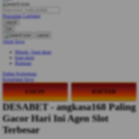
O
Pencarian Lanjutan
Oh Ma Grain
cancel
Okiedog
Cari
cancel
P
Akun Saya
Masuk / buat akun
Peachy
buat akun
Phil & Ted's
Bantuan
Philips Avent
Daftar Keinginan
Keranjang Saya
Pigeon
LOGIN
DAFTAR
Playgro
DESABET - angkasa168 Paling
Poled Global
Gacor Hari Ini Agen Slot
Ponycycle
Puma
Terbesar
Pureats