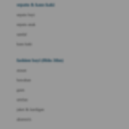
Beauty Barn
sepatu & kaus kaki
Bio Oil
sepatu bayi
Biolane
sepatu anak
Bite Fighters
sandal
Bizzi Growin
kaus kaki
Blackmores
fashion bayi (0bln-3thn)
Blooming Marvellous
atasan
Bonnels
bawahan
Bravado
gaun
Bruder
setelan
Brush Baby
jaket & kardigan
Buds Organics
aksesoris
Bugaboo