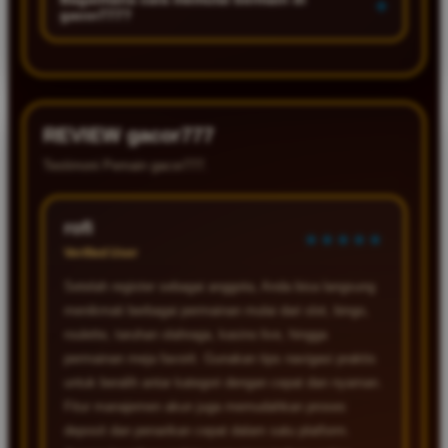
strateginya. Platform ini juga menyediakan strategi
+
penggunaan platform, misalnya dengan cara cepat
gacor777?
pengalaman Anda dengan platform. Misalnya, pelajari
khusus untuk penggunaan bingo dan taruhan olahraga,
beralih antar kategori permainan sesuai minatmu.
cara menavigasi beragam pilihan game seperti slot dan
misalnya dengan menganalisis peringkat permainan
Setelah pendaftaran selesai, anggota baru dapat
Selain itu, kamu bisa memanfaatkan fitur-fitur online
permainan meja untuk menemukan yang sesuai dengan
untuk membuat keputusan yang lebih tepat. Selain itu,
memanfaatkan tips agar pengalaman platform semakin
yang tersedia seperti cek update terbaru dan tips untuk
preferensi Anda. Selain itu, platforms ini menyediakan
kamu bisa mempelajari sepuluh tips untuk mengelola
optimal. Misalnya, selain memilih permainan yang
deposit dan penarikan yang lebih cepat dan aman.
strategi untuk pengelolaan akun berupa tips seperti
akun secara efektif, seperti beralih cepat antar kategori
sesuai dengan tingkat keahlian, juga tersedia strategi
cepat beralih antar kategori permainan, baik kasino atau
REVIEW gacor777
permainan kasino dan aktivitas olahraga, serta
untuk pengelolaan poin yang efektif dalam berbagai
olahraga, dengan sistem keamanan terjamin. Dalam
memastikan keamanan dalam proses deposit dan
Testimoni Pemain gacor777.
kategori seperti slot, bingo dan permainan meja. Untuk
navigasi platform, Anda bisa mengikuti sepuluh cara
penarikan. Dengan menggunakan platform ini, kamu
memaksimalkan aktivitas olahraga, pengguna bisa
praktis untuk meningkatkan pengalaman bermain,
dapat mendapatkan pengalaman bermain yang lebih
mempelajari tips analisis peringkat tim atau memeriksa
seperti mempelajari cara memeriksa pembaruan
dina
penuh tantangan dan menyenangkan.
pembaruan berita terbaru dalam dunia olahraga. Jangan
★★★★★
permainan terbaru atau tips untuk deposit dan
Verified User
lupa, platform ini menyediakan tips untuk mengelola
penarikan yang lebih cepat. Ingat, dengan memahami
akun dengan aman, seperti cara cepat beralih antara
Setelah mendaftar sebagai anggota, anda bisa
platform ini—dari fitur manajemen akun hingga strategi
game casino, tarutan sports, dan aktivitas lain.
memanfaatkan tips untuk menavigasi berbagai macam
dalam pemilihan game—Anda dapat menjadikan setiap
permainan, misalnya memilih permainan slot gratis
sesi bermain lebih menyenangkan dan bermanfaat.
atau meja yang menawarkan poin tinggi. Platform ini
juga menyediakan strategi untuk penggunaan efektif
bingo dan taruhan olahraga, seperti menganalisis
peringkat pertandingan dan skor tim untuk membuat