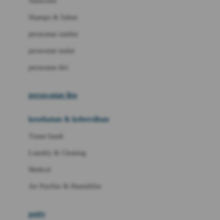
Sunscreen
London Taxi
Shampo & Sabun
Love To Dream
perawatan rambut
perawatan mulut
M
perawatan diri
Magformers
Mama's Choice
perawatan ibu
Mamas&Papas
kesehatan & kebersihan
Mamaway
Tissue basah
Maxi Cosi
Laundry & Cleaning
Megabloks
Medical
Micro
Air Purifier & Humidifier
MiDeer
Mimi & Lula
potty