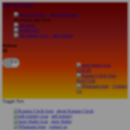
lewati ke Konten
download apps
download app from:
gift registry
Bahasa
ID
LOGIN
DAFTAR
Contact
Us
Toggle Nav
about Kanmo Circle
gift registry
store finder
contact us