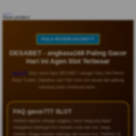
Share product:
FAQ & REVIEW GACOR777
DESABET - angkasa168 Paling Gacor
Hari Ini Agen Slot Terbesar
gacor777
Situs resmi Agen DESABET sebagai Situs Slot Resmi
Banjir Scatter. Dapatkan Jam Hoki main slot akurat dan gabung
sekarang untuk menikmati bene...
FAQ gacor777 SLOT
Setelah register sebagai anggota, kamu langsung dapat
mengakses berbagai fitur menarik mulai dari slot, bingo,
roulette, hingga taruhan olahraga dan kasino live. Platform ini