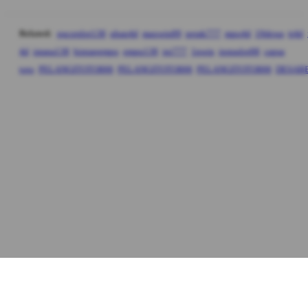
DAFTAR
gacor777
gacor777
TOGEL
SITUS
gacor777
© Copyright gacor777. All Rights Reserved.
Related:
gacorslot138
uban4d
maxwin89
perak777
mpo4d
19dewa
tt4d
4d
istana138
bintangmpo
empu138
ini777
1nwin
instaslot88
capsa
toto
PELANGITOTO888
PELANGITOTO888
PELANGITOTO888
DESAB