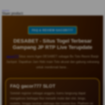
Share product:
FAQ & REVIEW GACOR777
DESABET - Situs Togel Terbesar
Gampang JP RTP Live Terupdate
gacor777
Situs resmi Agen DESABET sebagai Bo Toto Resmi Banjir
Jackpot. Dapatkan Jam Hoki main Toto akurat dan gabung sekarang
untuk menikmati bene...
FAQ gacor777 SLOT
Setelah register sebagai anggota, kamu langsung dapat
mengakses berbagai fitur menarik mulai dari slot, bingo,
roulette, hingga taruhan olahraga dan kasino live. Platform ini