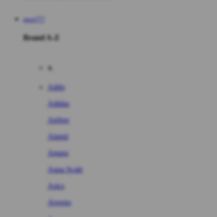
gacor777
Brand A-Z
A
Addo
Adidas
Airfree
Alamii
Amara
Aqua Scale
Asics
Aveeno