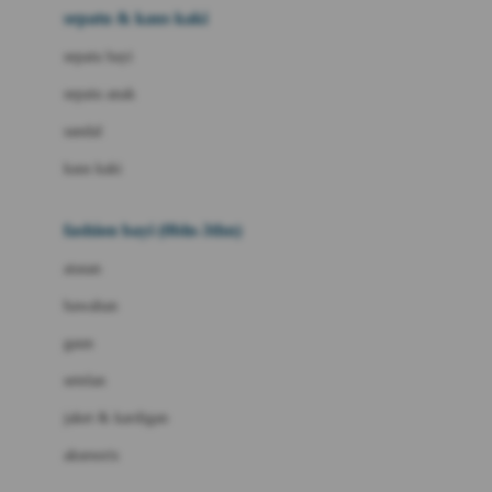
Beauty Barn
sepatu & kaus kaki
Bio Oil
sepatu bayi
Biolane
sepatu anak
Bite Fighters
sandal
Bizzi Growin
kaus kaki
Blackmores
fashion bayi (0bln-3thn)
Blooming Marvellous
atasan
Bonnels
bawahan
Bravado
gaun
Bruder
setelan
Brush Baby
jaket & kardigan
Buds Organics
aksesoris
Bugaboo