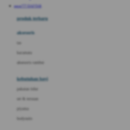
Awan
gacor777 DAFTAR
Azetabio
produk terbaru
B
aksesoris
Baabaasheepz
tas
Babiators
kacamata
Baby Dove
aksesoris rambut
Baby Jogger
Baby Rovega
kebutuhan bayi
Babybee
pakaian tidur
Banana Boat
set & terusan
Banz
piyama
Barbie
bodysuits
Beaba