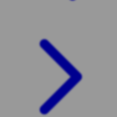
Twistshake
TY Toys
U
V
Veja
Vitaflow
Vtech
W
Waterland
Wellness