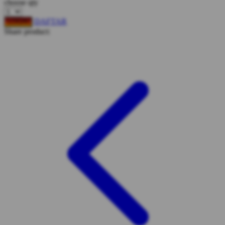
choose qty
Squishmallows
DAFTAR
LOGIN
Starbooks
Share product:
Stick-O
Stokke
Sudocrem
Sumimo
Sunnylife
Sun-Staches
Swimava
T
Tommee Tippee
Trunki
Tutti Bambini