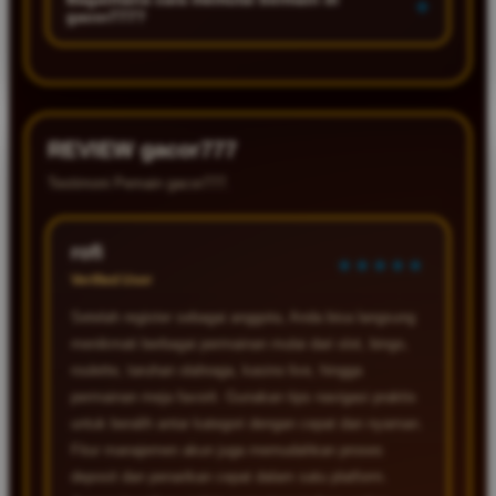
strateginya. Platform ini juga menyediakan strategi
+
penggunaan platform, misalnya dengan cara cepat
gacor777?
pengalaman Anda dengan platform. Misalnya, pelajari
khusus untuk penggunaan bingo dan taruhan olahraga,
beralih antar kategori permainan sesuai minatmu.
cara menavigasi beragam pilihan game seperti slot dan
misalnya dengan menganalisis peringkat permainan
Setelah pendaftaran selesai, anggota baru dapat
Selain itu, kamu bisa memanfaatkan fitur-fitur online
permainan meja untuk menemukan yang sesuai dengan
untuk membuat keputusan yang lebih tepat. Selain itu,
memanfaatkan tips agar pengalaman platform semakin
yang tersedia seperti cek update terbaru dan tips untuk
preferensi Anda. Selain itu, platforms ini menyediakan
kamu bisa mempelajari sepuluh tips untuk mengelola
optimal. Misalnya, selain memilih permainan yang
deposit dan penarikan yang lebih cepat dan aman.
strategi untuk pengelolaan akun berupa tips seperti
akun secara efektif, seperti beralih cepat antar kategori
sesuai dengan tingkat keahlian, juga tersedia strategi
cepat beralih antar kategori permainan, baik kasino atau
REVIEW gacor777
permainan kasino dan aktivitas olahraga, serta
untuk pengelolaan poin yang efektif dalam berbagai
olahraga, dengan sistem keamanan terjamin. Dalam
memastikan keamanan dalam proses deposit dan
Testimoni Pemain gacor777.
kategori seperti slot, bingo dan permainan meja. Untuk
navigasi platform, Anda bisa mengikuti sepuluh cara
penarikan. Dengan menggunakan platform ini, kamu
memaksimalkan aktivitas olahraga, pengguna bisa
praktis untuk meningkatkan pengalaman bermain,
dapat mendapatkan pengalaman bermain yang lebih
mempelajari tips analisis peringkat tim atau memeriksa
seperti mempelajari cara memeriksa pembaruan
penuh tantangan dan menyenangkan.
dina
pembaruan berita terbaru dalam dunia olahraga. Jangan
permainan terbaru atau tips untuk deposit dan
lupa, platform ini menyediakan tips untuk mengelola
Verified User
penarikan yang lebih cepat. Ingat, dengan memahami
akun dengan aman, seperti cara cepat beralih antara
platform ini—dari fitur manajemen akun hingga strategi
game casino, tarutan sports, dan aktivitas lain.
dalam pemilihan game—Anda dapat menjadikan setiap
sesi bermain lebih menyenangkan dan bermanfaat.