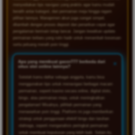
menyediakan tips navigasi yang praktis agar kamu mudah
beralih antar kategori, dari permainan meja hingga ragam
pilihan lainnya. Manajemen akun juga sangat simpel,
ditambah dengan proses deposit dan penarikan cepat agar
pengalaman bermain tetap lancar. Jangan lewatkan update
permainan terbaru yang rutin hadir untuk menambah keseruan
serta peluang meraih poin tinggi.
Apa yang membuat gacor777 berbeda dari
+
situs slot online lainnya?
Setelah kamu daftar sebagai anggota, kamu bisa
menggunakan tips untuk menavigasi berbagai macam
permainan, seperti kasino secara online, digital slots,
bingo, atau permainan meja, untuk meningkatkan
pengalaman! Misalnya, pilihlah permainan yang
menawarkan poin tinggi. Platform ini juga memberikan
strategi untuk penggunaan efektif bingo dan taruhan
olahraga, seperti menganalisis peringkat permainan
untuk membuat keputusan yang lebih baik. Selain itu,