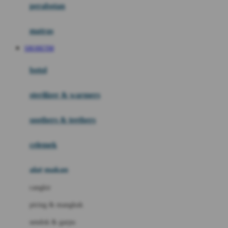
perabotan
Happy Tummy
Hauck
matras
Havaianas
SBOBET88
Hegen
botol
Hot Wheels
sterilizer & warmers
Hybrid
soothers & teethers
I
Inlacta DHA
celemek
Interlac
alat makan
Ivenet
cangkir
J
piring & mangkuk
Jack N Jill
sendok & garpu