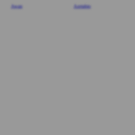
Awan
Azetabio