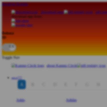
lewati ke Konten
download apps
gift reg
download app from:
Bahasa
ID
Toggle Nav
about Kanmo Circle
gacor777
A
B
C
D
E
F
G
H
Addo
Adidas