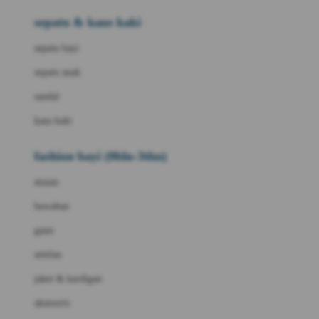
sepatu & kaus kaki
sepatu bayi
sepatu anak
sandal
kaus kaki
fashion bayi (0bln-3thn)
atasan
bawahan
gaun
setelan
jaket & kardigan
aksesoris