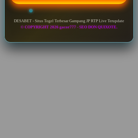
DESABET - Situs Togel Terbesar Gampang JP RTP Live Terupdate
© COPYRIGHT 2026 gacor777 - SEO DON QUIXOTE.