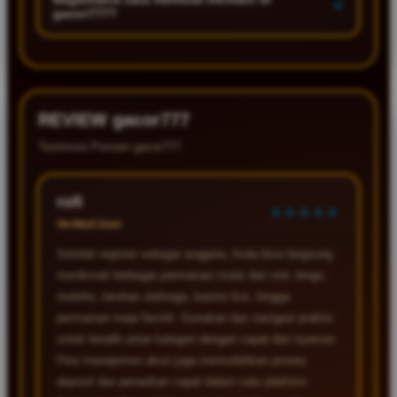
strateginya. Platform ini juga menyediakan strategi
+
penggunaan platform, misalnya dengan cara cepat
gacor777?
pengalaman Anda dengan platform. Misalnya, pelajari
khusus untuk penggunaan bingo dan taruhan olahraga,
beralih antar kategori permainan sesuai minatmu.
cara menavigasi beragam pilihan game seperti slot dan
misalnya dengan menganalisis peringkat permainan
Setelah pendaftaran selesai, anggota baru dapat
Selain itu, kamu bisa memanfaatkan fitur-fitur online
permainan meja untuk menemukan yang sesuai dengan
untuk membuat keputusan yang lebih tepat. Selain itu,
memanfaatkan tips agar pengalaman platform semakin
yang tersedia seperti cek update terbaru dan tips untuk
preferensi Anda. Selain itu, platforms ini menyediakan
kamu bisa mempelajari sepuluh tips untuk mengelola
optimal. Misalnya, selain memilih permainan yang
deposit dan penarikan yang lebih cepat dan aman.
strategi untuk pengelolaan akun berupa tips seperti
akun secara efektif, seperti beralih cepat antar kategori
sesuai dengan tingkat keahlian, juga tersedia strategi
cepat beralih antar kategori permainan, baik kasino atau
REVIEW gacor777
permainan kasino dan aktivitas olahraga, serta
untuk pengelolaan poin yang efektif dalam berbagai
olahraga, dengan sistem keamanan terjamin. Dalam
memastikan keamanan dalam proses deposit dan
Testimoni Pemain gacor777.
kategori seperti slot, bingo dan permainan meja. Untuk
navigasi platform, Anda bisa mengikuti sepuluh cara
penarikan. Dengan menggunakan platform ini, kamu
memaksimalkan aktivitas olahraga, pengguna bisa
praktis untuk meningkatkan pengalaman bermain,
dapat mendapatkan pengalaman bermain yang lebih
mempelajari tips analisis peringkat tim atau memeriksa
seperti mempelajari cara memeriksa pembaruan
dina
penuh tantangan dan menyenangkan.
pembaruan berita terbaru dalam dunia olahraga. Jangan
★★★★★
permainan terbaru atau tips untuk deposit dan
Verified User
lupa, platform ini menyediakan tips untuk mengelola
penarikan yang lebih cepat. Ingat, dengan memahami
akun dengan aman, seperti cara cepat beralih antara
Setelah mendaftar sebagai anggota, anda bisa
platform ini—dari fitur manajemen akun hingga strategi
game casino, tarutan sports, dan aktivitas lain.
memanfaatkan tips untuk menavigasi berbagai macam
dalam pemilihan game—Anda dapat menjadikan setiap
permainan, misalnya memilih permainan slot gratis
sesi bermain lebih menyenangkan dan bermanfaat.
atau meja yang menawarkan poin tinggi. Platform ini
juga menyediakan strategi untuk penggunaan efektif
bingo dan taruhan olahraga, seperti menganalisis
peringkat pertandingan dan skor tim untuk membuat