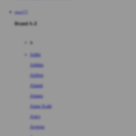
gacor777
Brand A-Z
A
Addo
Adidas
Airfree
Alamii
Amara
Aqua Scale
Asics
Aveeno