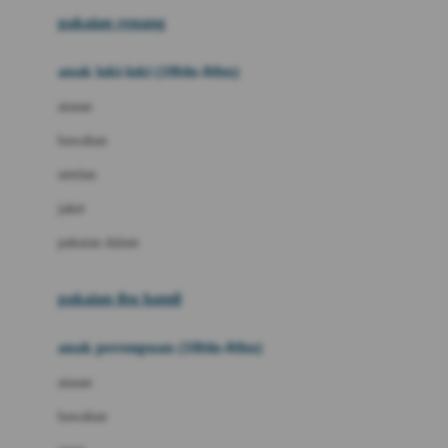
Buggygear
pakaian renang
Bumkins
anak laki-laki (18bln-8thn)
C
atasan
Cetaphil
bawahan
Chicco
setelan
Childlife
jaket
Clevamama
pakaian dalam
Cocolatte
Cottonseeds
pakaian ibu hamil
Cozy N Safe
anak perempuan (18bln-8thn)
Crane
atasan
Cybex
bawahan
D