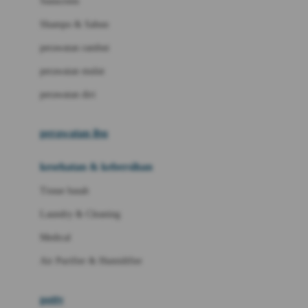
Sunscreen
London Taxi
Shampo & Sabun
Love To Dream
perawatan rambut
perawatan mulut
M
perawatan diri
Magformers
Mama's Choice
perawatan ibu
Mamas&Papas
kesehatan & kebersihan
Mamaway
Tissue basah
Maxi Cosi
Laundry & Cleaning
Megabloks
Medical
Micro
Air Purifier & Humidifier
MiDeer
Mimi & Lula
potty