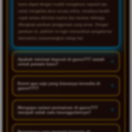
kamu dapat dengan mudah mengakses sepuluh tips
untuk mengelola akun secara online, misalnya beralih
cepat antara aktivitas kasino dan taruhan olahraga,
dilengkapi panduan penggunaan yang aman. Dengan
panduan ini, platform ini ingin memastikan pengalaman
bermainmu menyenangkan setiap hari.
Apakah minimal deposit di gacor777 ramah
+
untuk pemain baru?
Setelah kamu mendaftar sebagai anggota baru, kamu
bisa menggunakan platform ini secara efektif. Misalnya,
Event apa saja yang biasanya tersedia di
+
gacor777?
kamu bisa browsing berbagai macam permainan seperti
kasino, slots, bola, atau bingo. Untuk mendapatkan
Setelah register sebagai anggota baru, kamu bisa
pengalaman bermain yang lebih optimal, coba
menggunakan tips untuk menavigasi beragam
Mengapa variasi permainan di gacor777
perhatikan tips dan strategi yang tersedia. Platform ini
+
menjadi salah satu keunggulannya?
permainan yang tersedia, contohnya dengan memilih
juga menyediakan panduan untuk mengelola akunmu
game slot yang menawarkan poin tinggi atau mencoba
dengan baik. Bagi pemain baru, kamu dapat mengikuti
Setelah mendaftar sebagai anggota, Anda dapat
permainan meja baru untuk mengoptimalkan
sepuluh cara praktis untuk mengoptimalkan
menggunakan berbagai tips untuk memaksimalkan
Bagaimana cara memulai bermain di