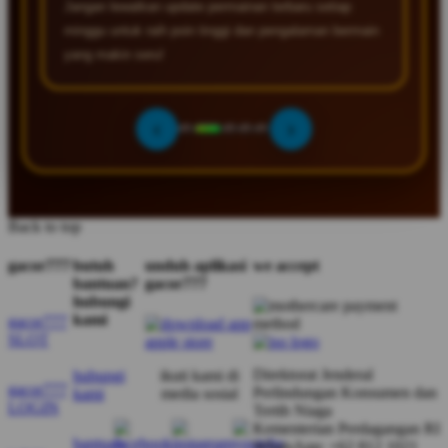
keputusan yang lebih bijak dalam bertaruh. Pengguna
dapat dengan mudah mengakses sepuluh tips untuk
mengelola akun mereka, seperti cara beralih cepat
antara kategori casino dan olahraga lewat aplikasi,
serta panduan tentang keamanan saat bermain. Ada
pula tips untuk deposit, penghasilan poin, atau
withdraw yang lebih efisien, serta update permainan
terbaru yang bisa dicoba secara gratis. Dengan tips
penggunaan yang tersedia, platform ini bertujuan
menjadikan pengalaman dalam menjelajahi berbagai
macam permainan seperti slot, bingo, dan taruhan
olahraga menjadi lebih mudah dan menyenangkan bagi
setiap penggunannya.
‹
›