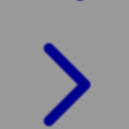
Twistshake
TY Toys
U
V
Veja
Vitaflow
Vtech
W
Waterland
Wellness