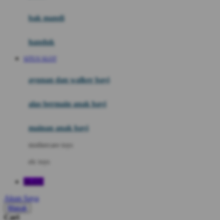
Mini Monkey
Moby
bak mandi
Momami
handuk
Mothercare
SITUS SLOT
Mustela
ayunan dan walker bayi
My Buddy Tag
My K
alas bermain anak bayi
N
mainan anak bayi
Naif
mothercare toys
Nike
elc toys
Nordic Natural
SLOT
Nuby
Akun Saya
Nuna
Masuk
Cari