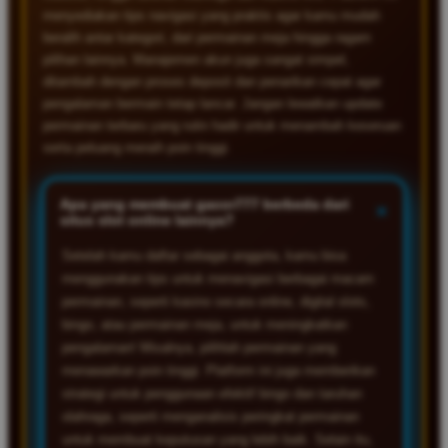
menyediakan tips navigasi yang praktis agar kamu mudah
beralih antar kategori, dari permainan meja hingga ragam
pilihan lainnya. Manajemen akun juga sangat simpel,
ditambah dengan proses deposit dan penarikan cepat agar
pengalaman bermain tetap lancar. Jangan lewatkan update
permainan terbaru yang rutin hadir untuk menambah keseruan
serta peluang meraih poin tinggi.
Apa yang membuat gacor777 berbeda dari
+
situs slot online lainnya?
Setelah kamu daftar sebagai anggota, kamu bisa
menggunakan tips untuk menavigasi berbagai macam
permainan, seperti kasino secara online, digital slots,
bingo, atau permainan meja, untuk meningkatkan
pengalaman! Misalnya, pilihlah permainan yang
menawarkan poin tinggi. Platform ini juga memberikan
strategi untuk penggunaan efektif bingo dan taruhan
olahraga, seperti menganalisis peringkat permainan
untuk membuat keputusan yang lebih baik. Selain itu,