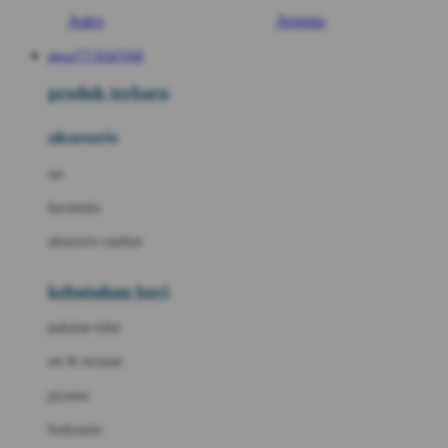
Asics
Aveeno
gacor777 DAFTAR
produk terbaru
aksesoris
tas
kacamata
aksesoris rambut
kebutuhan bayi
pakaian tidur
set & terusan
piyama
bodysuits