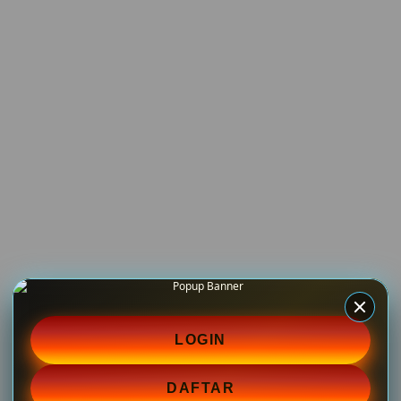
LOGIN
DAFTAR