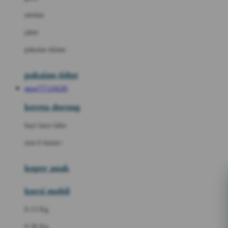
setelan
jaket
pakaian dalam
pakaian tidur
gacor777 LOGIN
kereta dorong
bayi baru lahir
usia 6 bulan+
koper anak
kursi mobil
0-13 Kg
0-36 Kg