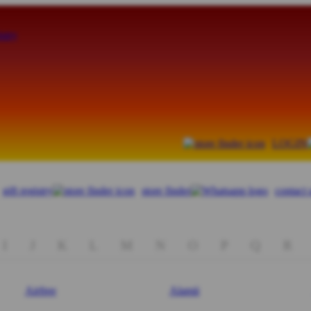
istry
LOGIN
gift registry
store finder
contact 
I
J
K
L
M
N
O
P
Q
R
Airfree
Alamii