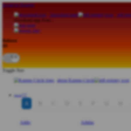
lewati ke Konten
download apps
gift reg
download app from:
Bahasa
ID
Toggle Nav
about Kanmo Circle
gacor777
A
B
C
D
E
F
G
H
Addo
Adidas