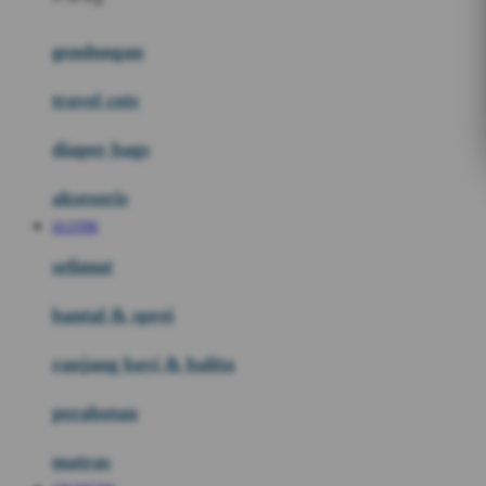
gendongan
travel cots
diaper bags
aksesoris
SLOT88
selimut
bantal & sprei
ranjang bayi & balita
perabotan
matras