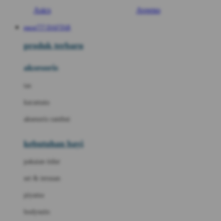
Asics
Aveeno
gacor777 DAFTAR
produk terbaru
aksesoris
tas
kacamata
aksesoris rambut
kebutuhan bayi
pakaian tidur
set & terusan
piyama
bodysuits