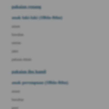
pakaian renang
anak laki-laki (18bln-8thn)
atasan
bawahan
setelan
jaket
pakaian dalam
pakaian ibu hamil
anak perempuan (18bln-8thn)
atasan
bawahan
gaun