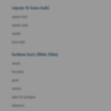
sepatu & kaus kaki
sepatu bayi
sepatu anak
sandal
kaus kaki
fashion bayi (0bln-3thn)
atasan
bawahan
gaun
setelan
jaket & kardigan
aksesoris