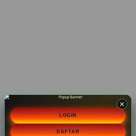
LOGIN
DAFTAR